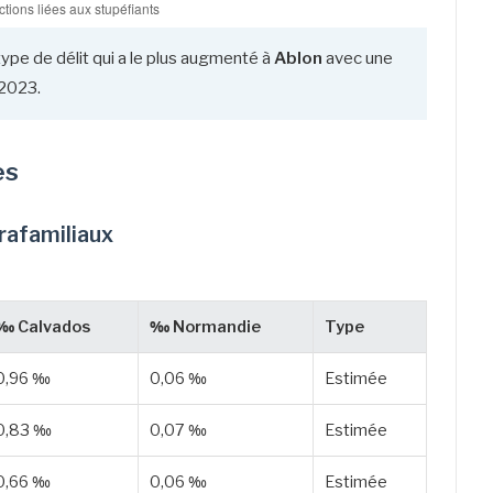
type de délit qui a le plus augmenté à
Ablon
avec une
2023.
es
trafamiliaux
‰ Calvados
‰ Normandie
Type
0,96 ‰
0,06 ‰
Estimée
0,83 ‰
0,07 ‰
Estimée
0,66 ‰
0,06 ‰
Estimée