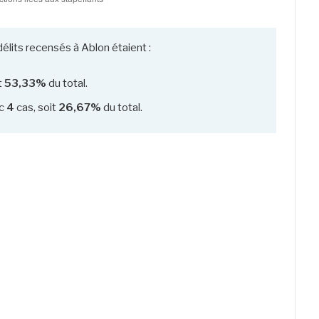
élits recensés à Ablon étaient :
t
53,33%
du total.
c
4
cas, soit
26,67%
du total.