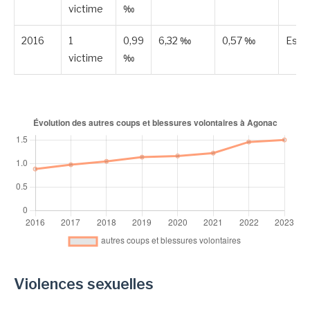
victime
‰
2016
1
0,99
6,32 ‰
0,57 ‰
Esti
victime
‰
Violences sexuelles