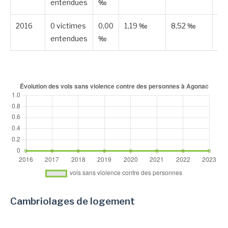
entendues
‰
2016
0 victimes
0,00
1,19 ‰
8,52 ‰
Pu
entendues
‰
Cambriolages de logement