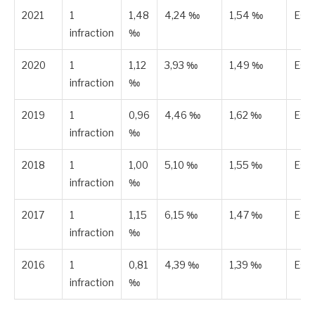
2021
1
1,48
4,24 ‰
1,54 ‰
Est
infraction
‰
2020
1
1,12
3,93 ‰
1,49 ‰
Est
infraction
‰
2019
1
0,96
4,46 ‰
1,62 ‰
Est
infraction
‰
2018
1
1,00
5,10 ‰
1,55 ‰
Est
infraction
‰
2017
1
1,15
6,15 ‰
1,47 ‰
Est
infraction
‰
2016
1
0,81
4,39 ‰
1,39 ‰
Est
infraction
‰