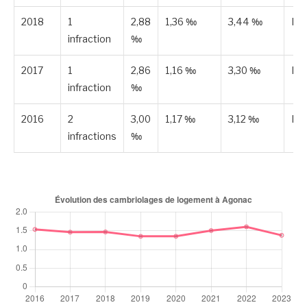
2018
1
2,88
1,36 ‰
3,44 ‰
Es
infraction
‰
2017
1
2,86
1,16 ‰
3,30 ‰
Es
infraction
‰
2016
2
3,00
1,17 ‰
3,12 ‰
Es
infractions
‰