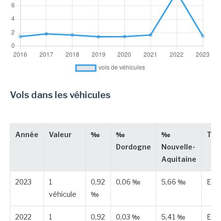
Vols dans les véhicules
Année
Valeur
‰
‰
‰
Typ
Dordogne
Nouvelle-
Aquitaine
2023
1
0,92
0,06 ‰
5,66 ‰
Est
véhicule
‰
2022
1
0,92
0,03 ‰
5,41 ‰
Est