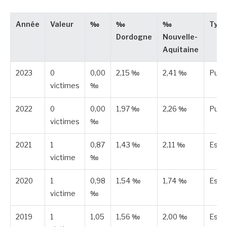
Année
Valeur
‰
‰
‰
Type
Dordogne
Nouvelle-
Aquitaine
2023
0
0,00
2,15 ‰
2,41 ‰
Publ
victimes
‰
2022
0
0,00
1,97 ‰
2,26 ‰
Publ
victimes
‰
2021
1
0,87
1,43 ‰
2,11 ‰
Esti
victime
‰
2020
1
0,98
1,54 ‰
1,74 ‰
Esti
victime
‰
2019
1
1,05
1,56 ‰
2,00 ‰
Esti