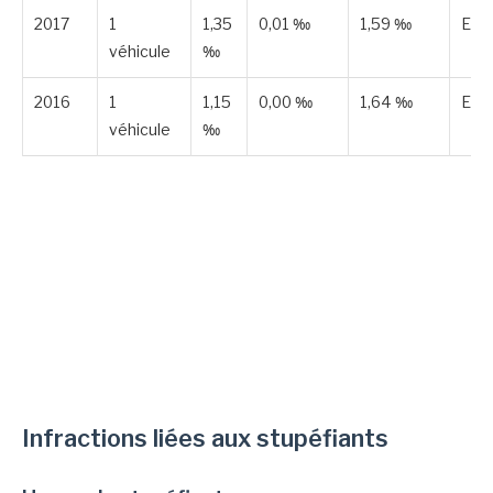
2017
1
1,35
0,01 ‰
1,59 ‰
Est
véhicule
‰
2016
1
1,15
0,00 ‰
1,64 ‰
Est
véhicule
‰
Infractions liées aux stupéfiants