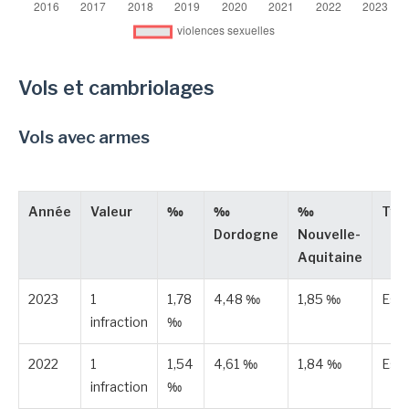
Vols et cambriolages
Vols avec armes
Année
Valeur
‰
‰
‰
Typ
Dordogne
Nouvelle-
Aquitaine
2023
1
1,78
4,48 ‰
1,85 ‰
Est
infraction
‰
2022
1
1,54
4,61 ‰
1,84 ‰
Est
infraction
‰