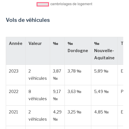
Vols de véhicules
Année
Valeur
‰
‰
‰
Typ
Dordogne
Nouvelle-
Aquitaine
2023
2
3,87
3,78 ‰
5,89 ‰
Est
véhicules
‰
2022
8
9,17
3,63 ‰
5,49 ‰
Publ
véhicules
‰
2021
2
4,29
3,25 ‰
4,85 ‰
Est
véhicules
‰