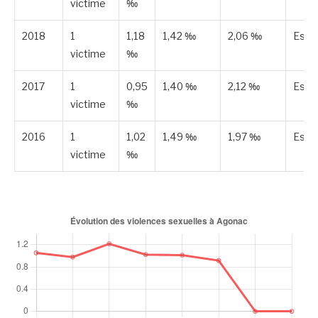
victime
‰
2018
1
1,18
1,42 ‰
2,06 ‰
Esti
victime
‰
2017
1
0,95
1,40 ‰
2,12 ‰
Esti
victime
‰
2016
1
1,02
1,49 ‰
1,97 ‰
Esti
victime
‰