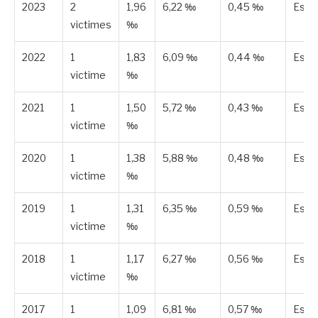
2023
2
1,96
6,22 ‰
0,45 ‰
Esti
victimes
‰
2022
1
1,83
6,09 ‰
0,44 ‰
Esti
victime
‰
2021
1
1,50
5,72 ‰
0,43 ‰
Esti
victime
‰
2020
1
1,38
5,88 ‰
0,48 ‰
Esti
victime
‰
2019
1
1,31
6,35 ‰
0,59 ‰
Esti
victime
‰
2018
1
1,17
6,27 ‰
0,56 ‰
Esti
victime
‰
2017
1
1,09
6,81 ‰
0,57 ‰
Esti