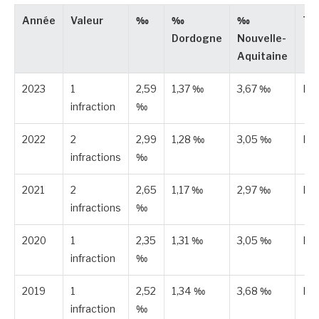
Année
Valeur
‰
‰
‰
Ty
Dordogne
Nouvelle-
Aquitaine
2023
1
2,59
1,37 ‰
3,67 ‰
Es
infraction
‰
2022
2
2,99
1,28 ‰
3,05 ‰
Es
infractions
‰
2021
2
2,65
1,17 ‰
2,97 ‰
Es
infractions
‰
2020
1
2,35
1,31 ‰
3,05 ‰
Es
infraction
‰
2019
1
2,52
1,34 ‰
3,68 ‰
Es
infraction
‰