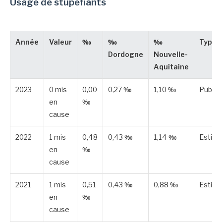
Usage de stupéfiants
Année
Valeur
‰
‰
‰
Type
Dordogne
Nouvelle-
Aquitaine
2023
0 mis
0,00
0,27 ‰
1,10 ‰
Publié
en
‰
cause
2022
1 mis
0,48
0,43 ‰
1,14 ‰
Estim
en
‰
cause
2021
1 mis
0,51
0,43 ‰
0,88 ‰
Estim
en
‰
cause