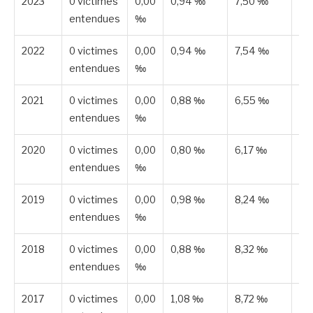
2023
0 victimes
0,00
0,94 ‰
7,50 ‰
Pu
entendues
‰
2022
0 victimes
0,00
0,94 ‰
7,54 ‰
Pu
entendues
‰
2021
0 victimes
0,00
0,88 ‰
6,55 ‰
Pu
entendues
‰
2020
0 victimes
0,00
0,80 ‰
6,17 ‰
Pu
entendues
‰
2019
0 victimes
0,00
0,98 ‰
8,24 ‰
Pu
entendues
‰
2018
0 victimes
0,00
0,88 ‰
8,32 ‰
Pu
entendues
‰
2017
0 victimes
0,00
1,08 ‰
8,72 ‰
Pu