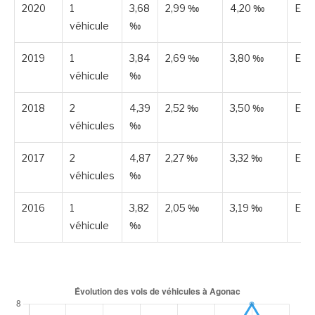
2020
1
3,68
2,99 ‰
4,20 ‰
Est
véhicule
‰
2019
1
3,84
2,69 ‰
3,80 ‰
Est
véhicule
‰
2018
2
4,39
2,52 ‰
3,50 ‰
Est
véhicules
‰
2017
2
4,87
2,27 ‰
3,32 ‰
Est
véhicules
‰
2016
1
3,82
2,05 ‰
3,19 ‰
Est
véhicule
‰