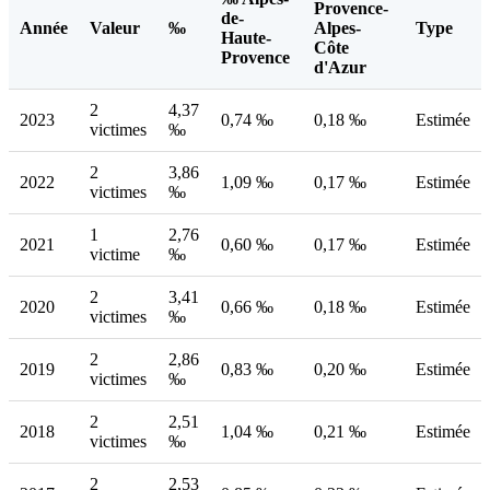
Provence-
de-
Année
Valeur
‰
Alpes-
Type
Haute-
Côte
Provence
d'Azur
2
4,37
2023
0,74 ‰
0,18 ‰
Estimée
victimes
‰
2
3,86
2022
1,09 ‰
0,17 ‰
Estimée
victimes
‰
1
2,76
2021
0,60 ‰
0,17 ‰
Estimée
victime
‰
2
3,41
2020
0,66 ‰
0,18 ‰
Estimée
victimes
‰
2
2,86
2019
0,83 ‰
0,20 ‰
Estimée
victimes
‰
2
2,51
2018
1,04 ‰
0,21 ‰
Estimée
victimes
‰
2
2,53