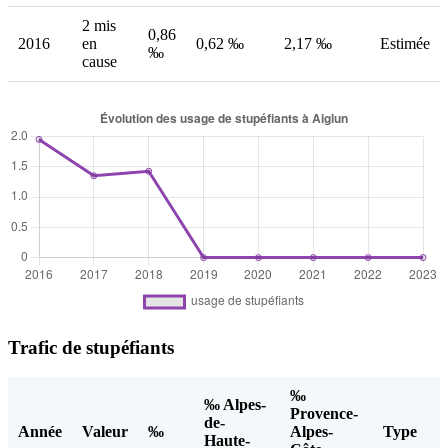
2 mis
0,86
2016
en
0,62 ‰
2,17 ‰
Estimée
‰
cause
Trafic de stupéfiants
‰
‰ Alpes-
Provence-
de-
Année
Valeur
‰
Alpes-
Type
Haute-