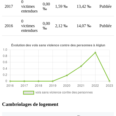
0
0,00
2017
victimes
1,59 ‰
13,42 ‰
Publiée
‰
entendues
0
0,00
2016
victimes
2,12 ‰
14,07 ‰
Publiée
‰
entendues
Cambriolages de logement