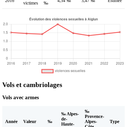
2016
4,34 ‰
3,47 ‰
Estimée
victimes
‰
Vols et cambriolages
Vols avec armes
‰
‰ Alpes-
Provence-
de-
Année
Valeur
‰
Alpes-
Type
Haute-
Côte