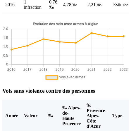
1
0,76
2016
4,78 ‰
2,21 ‰
Estimée
infraction
‰
Vols sans violence contre des personnes
‰
‰ Alpes-
Provence-
de-
Année
Valeur
‰
Alpes-
Type
Haute-
Côte
Provence
d'Azur