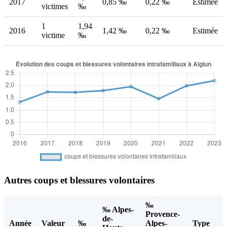
2017
0,85 ‰
0,22 ‰
Estimée
victimes
‰
1
1,94
2016
1,42 ‰
0,22 ‰
Estimée
victime
‰
Autres coups et blessures volontaires
‰
‰ Alpes-
Provence-
de-
Année
Valeur
‰
Alpes-
Type