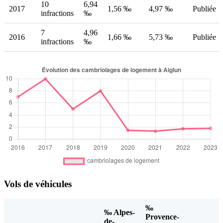
10
6,94
2017
1,56 ‰
4,97 ‰
Publiée
infractions
‰
7
4,96
2016
1,66 ‰
5,73 ‰
Publiée
infractions
‰
Vols de véhicules
‰
‰ Alpes-
Provence-
de-