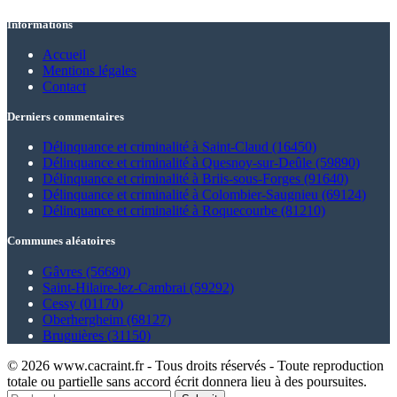
Informations
Accueil
Mentions légales
Contact
Derniers commentaires
Délinquance et criminalité à Saint-Claud (16450)
Délinquance et criminalité à Quesnoy-sur-Deûle (59890)
Délinquance et criminalité à Briis-sous-Forges (91640)
Délinquance et criminalité à Colombier-Saugnieu (69124)
Délinquance et criminalité à Roquecourbe (81210)
Communes aléatoires
Gâvres (56680)
Saint-Hilaire-lez-Cambrai (59292)
Cessy (01170)
Oberhergheim (68127)
Bruguières (31150)
© 2026 www.cacraint.fr - Tous droits réservés - Toute reproduction
totale ou partielle sans accord écrit donnera lieu à des poursuites.