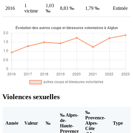
1
1,03
2016
8,83 ‰
1,79 ‰
Estimée
victime
‰
Violences sexuelles
‰
‰ Alpes-
Provence-
de-
Année
Valeur
‰
Alpes-
Type
Haute-
Côte
Provence