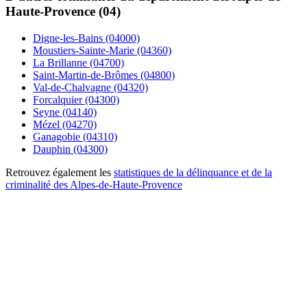
Haute-Provence (04)
Digne-les-Bains (04000)
Moustiers-Sainte-Marie (04360)
La Brillanne (04700)
Saint-Martin-de-Brômes (04800)
Val-de-Chalvagne (04320)
Forcalquier (04300)
Seyne (04140)
Mézel (04270)
Ganagobie (04310)
Dauphin (04300)
Retrouvez également les
statistiques de la délinquance et de la
criminalité des Alpes-de-Haute-Provence