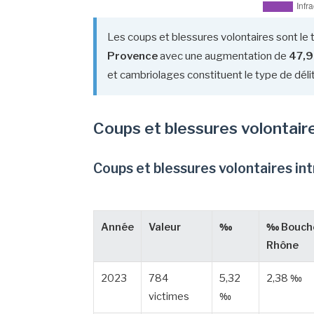
Les coups et blessures volontaires sont le 
Provence
avec une augmentation de
47,
et cambriolages constituent le type de délit
Coups et blessures volontair
Coups et blessures volontaires in
Année
Valeur
‰
‰ Bouch
Rhône
2023
784
5,32
2,38 ‰
victimes
‰