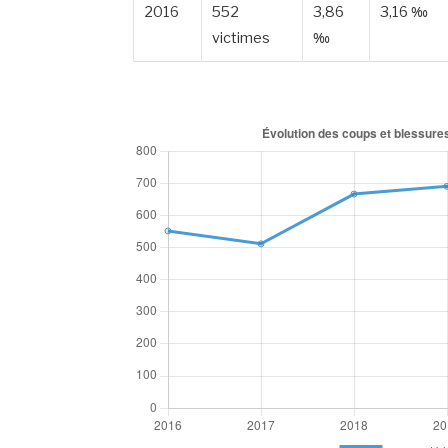
2016
552
3,86
3,16 ‰
victimes
‰