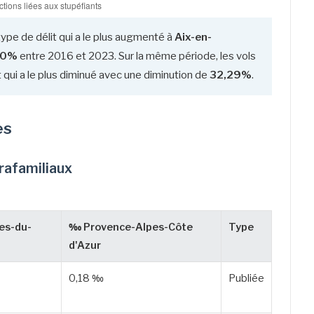
type de délit qui a le plus augmenté à
Aix-en-
90%
entre 2016 et 2023. Sur la même période, les vols
 qui a le plus diminué avec une diminution de
32,29%
.
es
trafamiliaux
es-du-
‰ Provence-Alpes-Côte
Type
d'Azur
0,18 ‰
Publiée