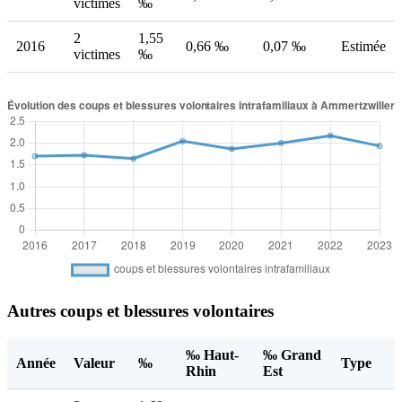
victimes
‰
2
1,55
2016
0,66 ‰
0,07 ‰
Estimée
victimes
‰
Autres coups et blessures volontaires
‰ Haut-
‰ Grand
Année
Valeur
‰
Type
Rhin
Est