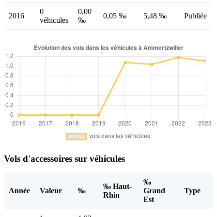
0
0,00
2016
0,05 ‰
5,48 ‰
Publiée
véhicules
‰
Vols d'accessoires sur véhicules
‰
‰ Haut-
Année
Valeur
‰
Grand
Type
Rhin
Est