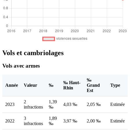
Vols et cambriolages
Vols avec armes
‰
‰ Haut-
Année
Valeur
‰
Grand
Type
Rhin
Est
2
1,39
2023
4,03 ‰
2,05 ‰
Estimée
infractions
‰
3
1,89
2022
3,97 ‰
2,00 ‰
Estimée
infractions
‰