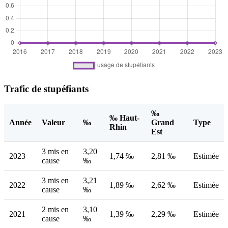
Trafic de stupéfiants
‰
‰ Haut-
Année
Valeur
‰
Grand
Type
Rhin
Est
3 mis en
3,20
2023
1,74 ‰
2,81 ‰
Estimée
cause
‰
3 mis en
3,21
2022
1,89 ‰
2,62 ‰
Estimée
cause
‰
2 mis en
3,10
2021
1,39 ‰
2,29 ‰
Estimée
cause
‰