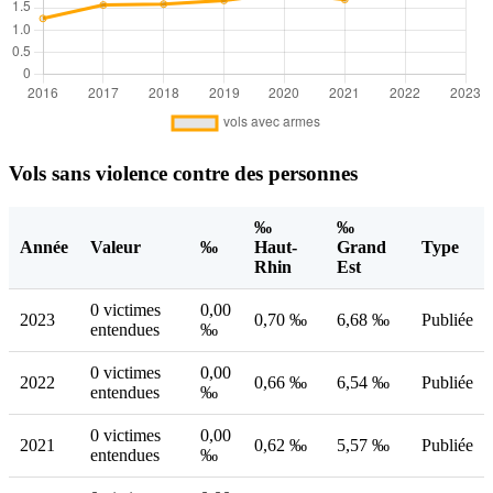
Vols sans violence contre des personnes
‰
‰
Année
Valeur
‰
Haut-
Grand
Type
Rhin
Est
0 victimes
0,00
2023
0,70 ‰
6,68 ‰
Publiée
entendues
‰
0 victimes
0,00
2022
0,66 ‰
6,54 ‰
Publiée
entendues
‰
0 victimes
0,00
2021
0,62 ‰
5,57 ‰
Publiée
entendues
‰