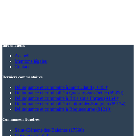
Informations
Accueil
Mentions légales
Contact
Derniers commentaires
Délinquance et criminalité à Saint-Claud (16450)
Délinquance et criminalité à Quesnoy-sur-Deûle (59890)
Délinquance et criminalité à Briis-sous-Forges (91640)
Délinquance et criminalité à Colombier-Saugnieu (69124)
Délinquance et criminalité à Roquecourbe (81210)
Communes aléatoires
Saint-Clément-des-Baleines (17590)
Maizières (54550)