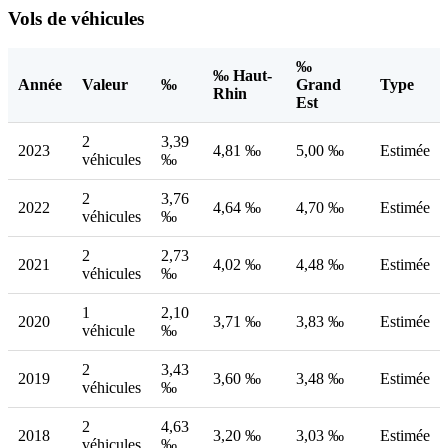
Vols de véhicules
‰
‰ Haut-
Année
Valeur
‰
Grand
Type
Rhin
Est
2
3,39
2023
4,81 ‰
5,00 ‰
Estimée
véhicules
‰
2
3,76
2022
4,64 ‰
4,70 ‰
Estimée
véhicules
‰
2
2,73
2021
4,02 ‰
4,48 ‰
Estimée
véhicules
‰
1
2,10
2020
3,71 ‰
3,83 ‰
Estimée
véhicule
‰
2
3,43
2019
3,60 ‰
3,48 ‰
Estimée
véhicules
‰
2
4,63
2018
3,20 ‰
3,03 ‰
Estimée
véhicules
‰