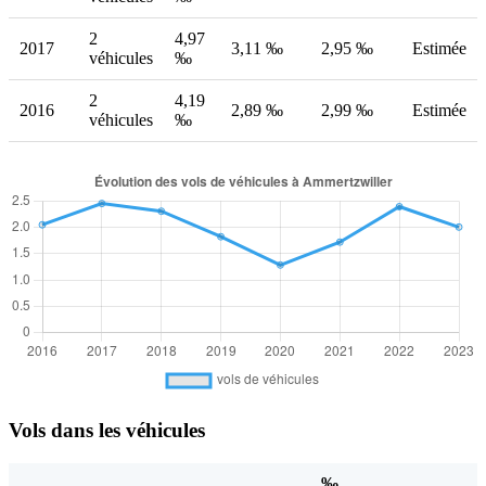
2
4,97
2017
3,11 ‰
2,95 ‰
Estimée
véhicules
‰
2
4,19
2016
2,89 ‰
2,99 ‰
Estimée
véhicules
‰
Vols dans les véhicules
‰