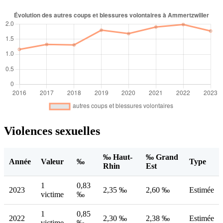
Violences sexuelles
‰ Haut-
‰ Grand
Année
Valeur
‰
Type
Rhin
Est
1
0,83
2023
2,35 ‰
2,60 ‰
Estimée
victime
‰
1
0,85
2022
2,30 ‰
2,38 ‰
Estimée
victime
‰