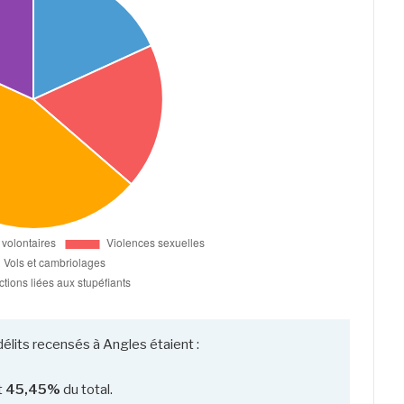
élits recensés à Angles étaient :
t
45,45%
du total.