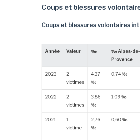
Coups et blessures volontair
Coups et blessures volontaires in
Année
Valeur
‰
‰ Alpes-de-
Provence
2023
2
4,37
0,74 ‰
victimes
‰
2022
2
3,86
1,09 ‰
victimes
‰
2021
1
2,76
0,60 ‰
victime
‰