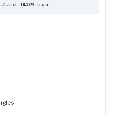
c
2
cas, soit
18,18%
du total.
Angles