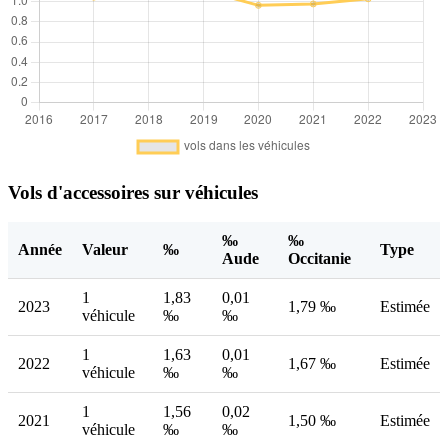
Vols d'accessoires sur véhicules
‰
‰
Année
Valeur
‰
Type
Aude
Occitanie
1
1,83
0,01
2023
1,79 ‰
Estimée
véhicule
‰
‰
1
1,63
0,01
2022
1,67 ‰
Estimée
véhicule
‰
‰
1
1,56
0,02
2021
1,50 ‰
Estimée
véhicule
‰
‰