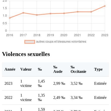
Violences sexuelles
‰
‰
Année
Valeur
‰
Type
Aude
Occitanie
1
1,45
2023
2,99 ‰
3,52 ‰
Estimée
victime
‰
1
1,35
2022
2,49 ‰
3,34 ‰
Estimée
victime
‰
1
1,59