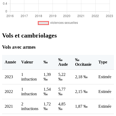
Vols et cambriolages
Vols avec armes
‰
‰
Année
Valeur
‰
Type
Aude
Occitanie
1
1,39
5,22
2023
2,18 ‰
Estimée
infraction
‰
‰
1
1,54
5,77
2022
2,15 ‰
Estimée
infraction
‰
‰
2
1,72
4,85
2021
1,87 ‰
Estimée
infractions
‰
‰