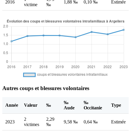
2016
1,88 ‰
0,10 ‰
Estimée
victime
‰
Autres coups et blessures volontaires
‰
‰
Année
Valeur
‰
Type
Aude
Occitanie
2
2,29
2023
9,58 ‰
0,64 ‰
Estimée
victimes
‰