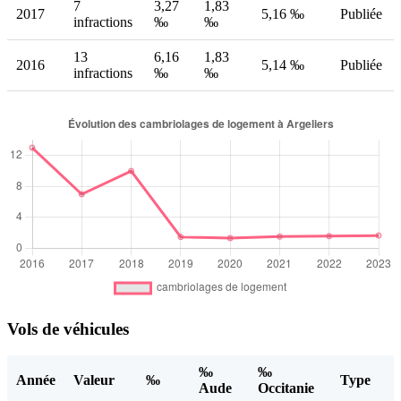
7
3,27
1,83
2017
5,16 ‰
Publiée
infractions
‰
‰
13
6,16
1,83
2016
5,14 ‰
Publiée
infractions
‰
‰
Vols de véhicules
‰
‰
Année
Valeur
‰
Type
Aude
Occitanie