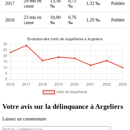
29 mis en
13,56
0,72
2017
1,32 ‰
Publiée
cause
‰
‰
23 mis en
10,90
0,76
2016
1,29 ‰
Publiée
cause
‰
‰
Votre avis sur la délinquance à Argeliers
Laissez un commentaire