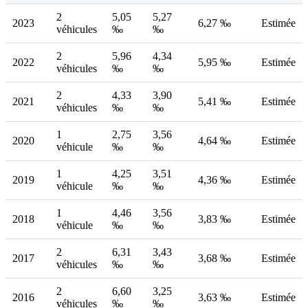
2
5,05
5,27
2023
6,27 ‰
Estimée
véhicules
‰
‰
2
5,96
4,34
2022
5,95 ‰
Estimée
véhicules
‰
‰
2
4,33
3,90
2021
5,41 ‰
Estimée
véhicules
‰
‰
1
2,75
3,56
2020
4,64 ‰
Estimée
véhicule
‰
‰
1
4,25
3,51
2019
4,36 ‰
Estimée
véhicule
‰
‰
1
4,46
3,56
2018
3,83 ‰
Estimée
véhicule
‰
‰
2
6,31
3,43
2017
3,68 ‰
Estimée
véhicules
‰
‰
2
6,60
3,25
2016
3,63 ‰
Estimée
véhicules
‰
‰