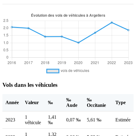
Vols dans les véhicules
‰
‰
Année
Valeur
‰
Type
Aude
Occitanie
1
1,41
2023
0,07 ‰
5,61 ‰
Estimée
véhicule
‰
1
1,32