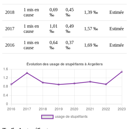
1 mis en
0,69
0,45
2018
1,39 ‰
Estimée
cause
‰
‰
1 mis en
1,01
0,49
2017
1,57 ‰
Estimée
cause
‰
‰
1 mis en
0,64
0,37
2016
1,69 ‰
Estimée
cause
‰
‰