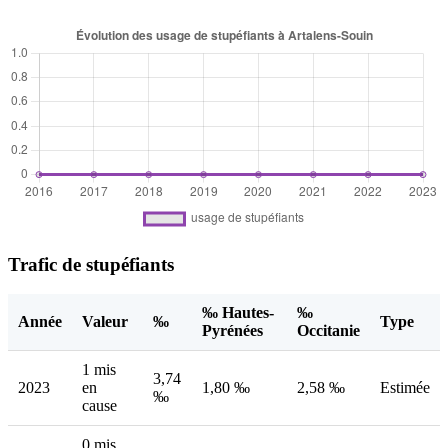
Trafic de stupéfiants
‰ Hautes-
‰
Année
Valeur
‰
Type
Pyrénées
Occitanie
1 mis
3,74
2023
en
1,80 ‰
2,58 ‰
Estimée
‰
cause
0 mis