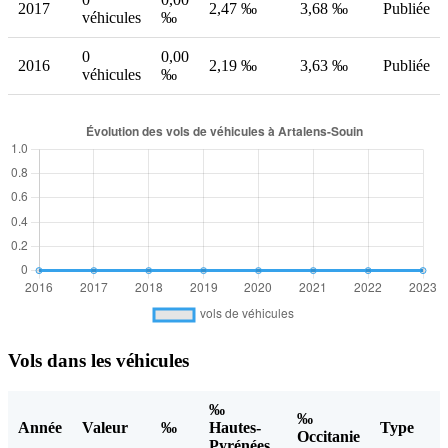
2017
2,47 ‰
3,68 ‰
Publiée
véhicules
‰
0
0,00
2016
2,19 ‰
3,63 ‰
Publiée
véhicules
‰
Vols dans les véhicules
‰
‰
Année
Valeur
‰
Hautes-
Type
Occitanie
Pyrénées