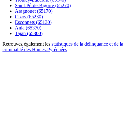
Saint-Pé-de-Bigorre (65270)
Aragnouet (65170)
Cizos (65230)
Esconnets (65130)
Anla (65370)
Tajan (65300)
Retrouvez également les
statistiques de la délinquance et de la
criminalité des Hautes-Pyréenées