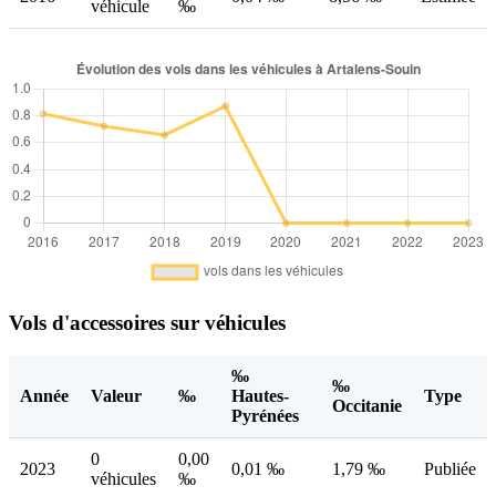
véhicule
‰
Vols d'accessoires sur véhicules
‰
‰
Année
Valeur
‰
Hautes-
Type
Occitanie
Pyrénées
0
0,00
2023
0,01 ‰
1,79 ‰
Publiée
véhicules
‰