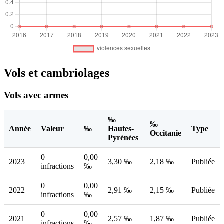
Vols et cambriolages
Vols avec armes
‰
‰
Année
Valeur
‰
Hautes-
Type
Occitanie
Pyrénées
0
0,00
2023
3,30 ‰
2,18 ‰
Publiée
infractions
‰
0
0,00
2022
2,91 ‰
2,15 ‰
Publiée
infractions
‰
0
0,00
2021
2,57 ‰
1,87 ‰
Publiée
infractions
‰