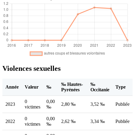
Violences sexuelles
‰ Hautes-
‰
Année
Valeur
‰
Type
Pyrénées
Occitanie
0
0,00
2023
2,80 ‰
3,52 ‰
Publiée
victimes
‰
0
0,00
2022
2,62 ‰
3,34 ‰
Publiée
victimes
‰