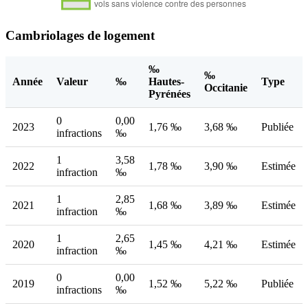
Cambriolages de logement
‰
‰
Année
Valeur
‰
Hautes-
Type
Occitanie
Pyrénées
0
0,00
2023
1,76 ‰
3,68 ‰
Publiée
infractions
‰
1
3,58
2022
1,78 ‰
3,90 ‰
Estimée
infraction
‰
1
2,85
2021
1,68 ‰
3,89 ‰
Estimée
infraction
‰
1
2,65
2020
1,45 ‰
4,21 ‰
Estimée
infraction
‰
0
0,00
2019
1,52 ‰
5,22 ‰
Publiée
infractions
‰