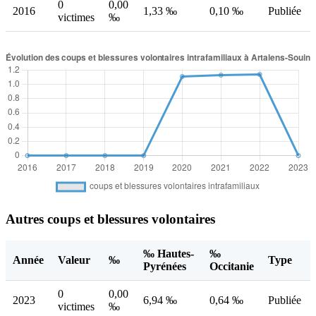
0
0,00
2016
1,33 ‰
0,10 ‰
Publiée
victimes
‰
Autres coups et blessures volontaires
‰ Hautes-
‰
Année
Valeur
‰
Type
Pyrénées
Occitanie
0
0,00
2023
6,94 ‰
0,64 ‰
Publiée
victimes
‰