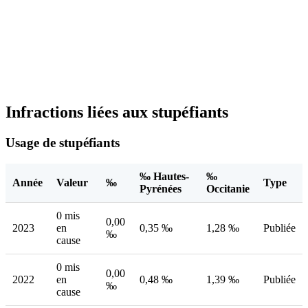
Infractions liées aux stupéfiants
Usage de stupéfiants
‰ Hautes-
‰
Année
Valeur
‰
Type
Pyrénées
Occitanie
0 mis
0,00
2023
en
0,35 ‰
1,28 ‰
Publiée
‰
cause
0 mis
0,00
2022
en
0,48 ‰
1,39 ‰
Publiée
‰
cause