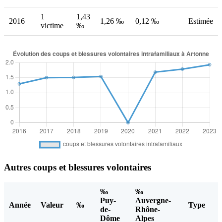
1
1,43
2016
1,26 ‰
0,12 ‰
Estimée
victime
‰
Autres coups et blessures volontaires
‰
‰
Puy-
Auvergne-
Année
Valeur
‰
Type
de-
Rhône-
Dôme
Alpes