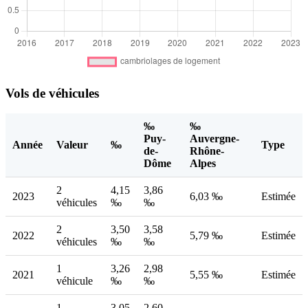
Vols de véhicules
‰
‰
Puy-
Auvergne-
Année
Valeur
‰
Type
de-
Rhône-
Dôme
Alpes
2
4,15
3,86
2023
6,03 ‰
Estimée
véhicules
‰
‰
2
3,50
3,58
2022
5,79 ‰
Estimée
véhicules
‰
‰
1
3,26
2,98
2021
5,55 ‰
Estimée
véhicule
‰
‰
1
3,05
2,60