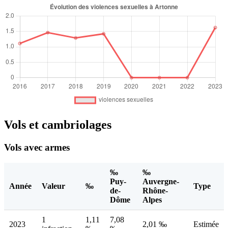
Vols et cambriolages
Vols avec armes
‰
‰
Puy-
Auvergne-
Année
Valeur
‰
Type
de-
Rhône-
Dôme
Alpes
1
1,11
7,08
2023
2,01 ‰
Estimée