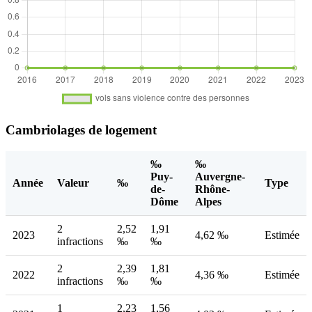
Cambriolages de logement
‰
‰
Puy-
Auvergne-
Année
Valeur
‰
Type
de-
Rhône-
Dôme
Alpes
2
2,52
1,91
2023
4,62 ‰
Estimée
infractions
‰
‰
2
2,39
1,81
2022
4,36 ‰
Estimée
infractions
‰
‰
1
2,23
1,56