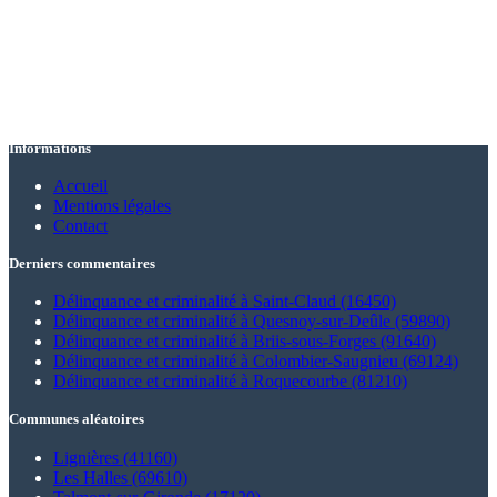
Informations
Accueil
Mentions légales
Contact
Derniers commentaires
Délinquance et criminalité à Saint-Claud (16450)
Délinquance et criminalité à Quesnoy-sur-Deûle (59890)
Délinquance et criminalité à Briis-sous-Forges (91640)
Délinquance et criminalité à Colombier-Saugnieu (69124)
Délinquance et criminalité à Roquecourbe (81210)
Communes aléatoires
Lignières (41160)
Les Halles (69610)