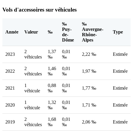
Vols d'accessoires sur véhicules
‰
‰
Puy-
Auvergne-
Année
Valeur
‰
Type
de-
Rhône-
Dôme
Alpes
2
1,37
0,01
2023
2,22 ‰
Estimée
véhicules
‰
‰
2
1,46
0,01
2022
1,97 ‰
Estimée
véhicules
‰
‰
1
0,88
0,01
2021
1,77 ‰
Estimée
véhicule
‰
‰
1
1,32
0,01
2020
1,71 ‰
Estimée
véhicule
‰
‰
2
1,68
0,01
2019
2,06 ‰
Estimée
véhicules
‰
‰