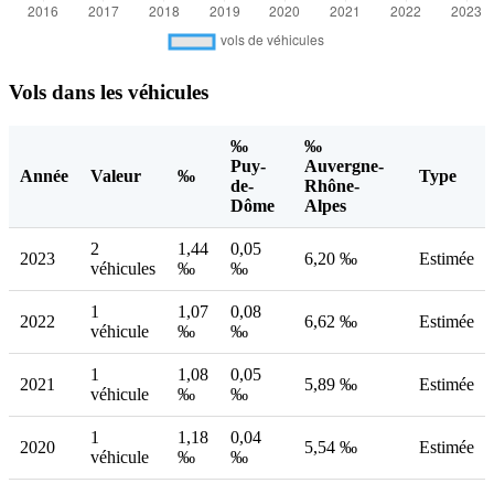
Vols dans les véhicules
‰
‰
Puy-
Auvergne-
Année
Valeur
‰
Type
de-
Rhône-
Dôme
Alpes
2
1,44
0,05
2023
6,20 ‰
Estimée
véhicules
‰
‰
1
1,07
0,08
2022
6,62 ‰
Estimée
véhicule
‰
‰
1
1,08
0,05
2021
5,89 ‰
Estimée
véhicule
‰
‰
1
1,18
0,04
2020
5,54 ‰
Estimée
véhicule
‰
‰