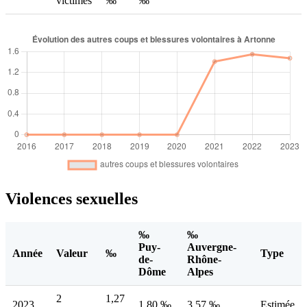
victimes
‰
‰
Violences sexuelles
‰
‰
Puy-
Auvergne-
Année
Valeur
‰
Type
de-
Rhône-
Dôme
Alpes
2
1,27
2023
1,80 ‰
3,57 ‰
Estimée