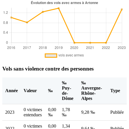
Vols sans violence contre des personnes
‰
‰
Puy-
Auvergne-
Année
Valeur
‰
Type
de-
Rhône-
Dôme
Alpes
0 victimes
0,00
1,78
2023
9,28 ‰
Publiée
entendues
‰
‰
0 victimes
0,00
1,34
2022
9,64 ‰
Publiée