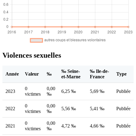
Violences sexuelles
‰ Seine-
‰ Ile-de-
Année
Valeur
‰
Type
et-Marne
France
0
0,00
2023
6,25 ‰
5,69 ‰
Publiée
victimes
‰
0
0,00
2022
5,56 ‰
5,41 ‰
Publiée
victimes
‰
0
0,00
2021
4,72 ‰
4,66 ‰
Publiée
victimes
‰