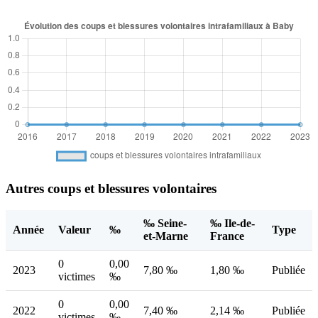
Autres coups et blessures volontaires
‰ Seine-
‰ Ile-de-
Année
Valeur
‰
Type
et-Marne
France
0
0,00
2023
7,80 ‰
1,80 ‰
Publiée
victimes
‰
0
0,00
2022
7,40 ‰
2,14 ‰
Publiée
victimes
‰