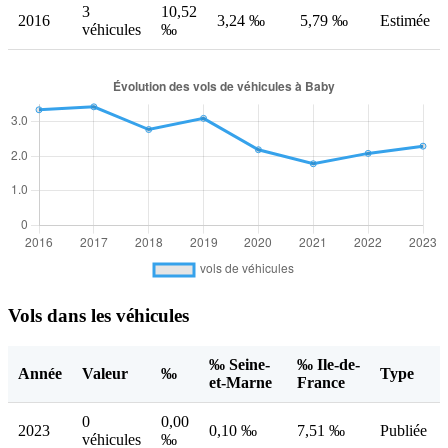
3
10,52
2016
3,24 ‰
5,79 ‰
Estimée
véhicules
‰
Vols dans les véhicules
‰ Seine-
‰ Ile-de-
Année
Valeur
‰
Type
et-Marne
France
0
0,00
2023
0,10 ‰
7,51 ‰
Publiée
véhicules
‰