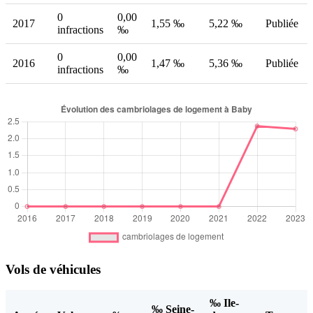
0
0,00
2017
1,55 ‰
5,22 ‰
Publiée
infractions
‰
0
0,00
2016
1,47 ‰
5,36 ‰
Publiée
infractions
‰
Vols de véhicules
‰ Ile-
‰ Seine-