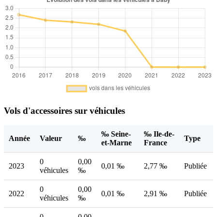
Vols d'accessoires sur véhicules
‰ Seine-
‰ Ile-de-
Année
Valeur
‰
Type
et-Marne
France
0
0,00
2023
0,01 ‰
2,77 ‰
Publiée
véhicules
‰
0
0,00
2022
0,01 ‰
2,91 ‰
Publiée
véhicules
‰
0
0,00