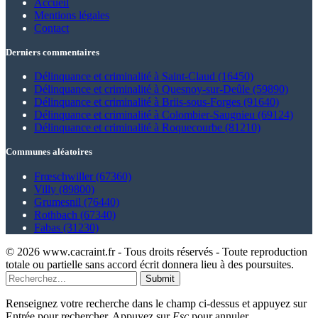
Accueil
Mentions légales
Contact
Derniers commentaires
Délinquance et criminalité à Saint-Claud (16450)
Délinquance et criminalité à Quesnoy-sur-Deûle (59890)
Délinquance et criminalité à Briis-sous-Forges (91640)
Délinquance et criminalité à Colombier-Saugnieu (69124)
Délinquance et criminalité à Roquecourbe (81210)
Communes aléatoires
Frœschwiller (67360)
Villy (89800)
Grumesnil (76440)
Rothbach (67340)
Fabas (31230)
© 2026 www.cacraint.fr - Tous droits réservés - Toute reproduction
totale ou partielle sans accord écrit donnera lieu à des poursuites.
Submit
Renseignez votre recherche dans le champ ci-dessus et appuyez sur
Entrée pour rechercher. Appuyez sur
Esc
pour annuler.