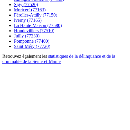
Sigy (77520)
Mortcerf (77163)
Férolles-Attilly (77150)
Iverny (77165)
La Haute-Maison (77580)
Hondevilliers (77510)
Juilly (77230)
Pomponne (77400)
Saint-Méry (77720)
Retrouvez également les
statistiques de la délinquance et de la
criminalité de la Seine-et-Marne