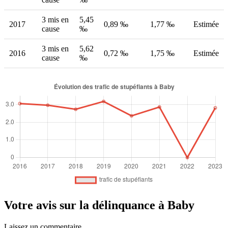
3 mis en
5,45
2017
0,89 ‰
1,77 ‰
Estimée
cause
‰
3 mis en
5,62
2016
0,72 ‰
1,75 ‰
Estimée
cause
‰
Votre avis sur la délinquance à Baby
Laissez un commentaire