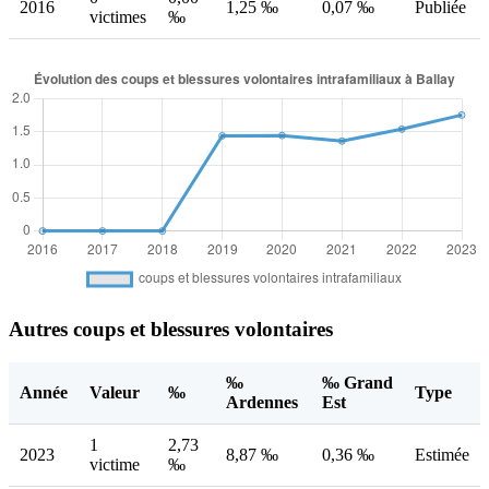
2016
1,25 ‰
0,07 ‰
Publiée
victimes
‰
Autres coups et blessures volontaires
‰
‰ Grand
Année
Valeur
‰
Type
Ardennes
Est
1
2,73
2023
8,87 ‰
0,36 ‰
Estimée
victime
‰