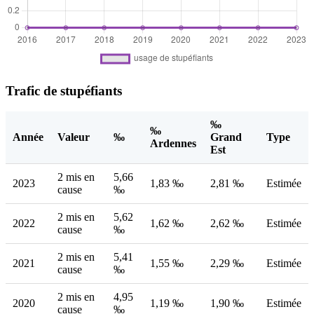
Trafic de stupéfiants
‰
‰
Année
Valeur
‰
Grand
Type
Ardennes
Est
2 mis en
5,66
2023
1,83 ‰
2,81 ‰
Estimée
cause
‰
2 mis en
5,62
2022
1,62 ‰
2,62 ‰
Estimée
cause
‰
2 mis en
5,41
2021
1,55 ‰
2,29 ‰
Estimée
cause
‰
2 mis en
4,95
2020
1,19 ‰
1,90 ‰
Estimée
cause
‰