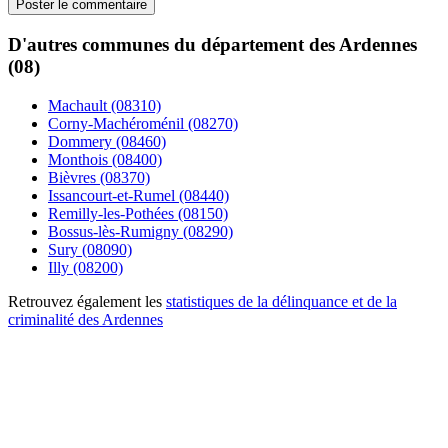
D'autres communes du département des Ardennes
(08)
Machault (08310)
Corny-Machéroménil (08270)
Dommery (08460)
Monthois (08400)
Bièvres (08370)
Issancourt-et-Rumel (08440)
Remilly-les-Pothées (08150)
Bossus-lès-Rumigny (08290)
Sury (08090)
Illy (08200)
Retrouvez également les
statistiques de la délinquance et de la
criminalité des Ardennes