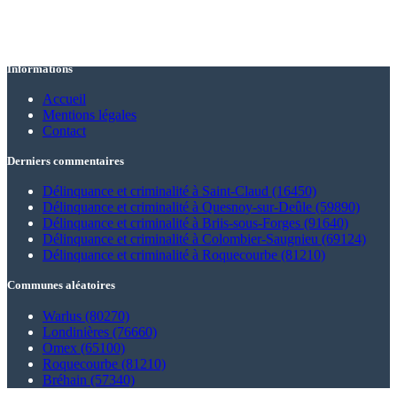
Informations
Accueil
Mentions légales
Contact
Derniers commentaires
Délinquance et criminalité à Saint-Claud (16450)
Délinquance et criminalité à Quesnoy-sur-Deûle (59890)
Délinquance et criminalité à Briis-sous-Forges (91640)
Délinquance et criminalité à Colombier-Saugnieu (69124)
Délinquance et criminalité à Roquecourbe (81210)
Communes aléatoires
Warlus (80270)
Londinières (76660)
Omex (65100)
Roquecourbe (81210)
Bréhain (57340)