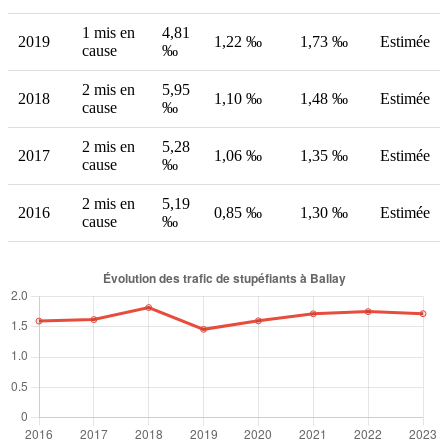
1 mis en
4,81
2019
1,22 ‰
1,73 ‰
Estimée
cause
‰
2 mis en
5,95
2018
1,10 ‰
1,48 ‰
Estimée
cause
‰
2 mis en
5,28
2017
1,06 ‰
1,35 ‰
Estimée
cause
‰
2 mis en
5,19
2016
0,85 ‰
1,30 ‰
Estimée
cause
‰