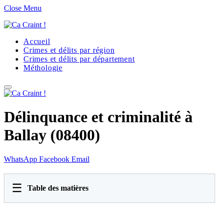
Close Menu
Accueil
Crimes et délits par région
Crimes et délits par département
Méthologie
Délinquance et criminalité à
Ballay (08400)
WhatsApp
Facebook
Email
☰
Table des matières