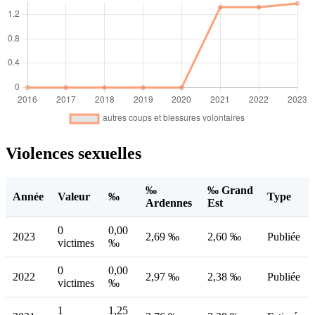
Violences sexuelles
‰
‰ Grand
Année
Valeur
‰
Type
Ardennes
Est
0
0,00
2023
2,69 ‰
2,60 ‰
Publiée
victimes
‰
0
0,00
2022
2,97 ‰
2,38 ‰
Publiée
victimes
‰
1
1,25