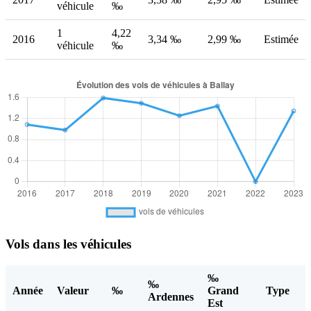
véhicule
‰
1
4,22
2016
3,34 ‰
2,99 ‰
Estimée
véhicule
‰
Vols dans les véhicules
‰
‰
Année
Valeur
‰
Grand
Type
Ardennes
Est