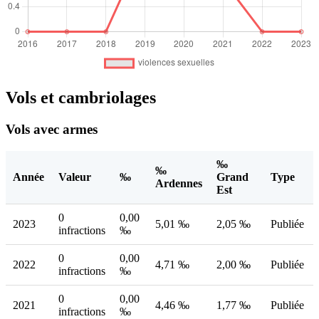
Vols et cambriolages
Vols avec armes
‰
‰
Année
Valeur
‰
Grand
Type
Ardennes
Est
0
0,00
2023
5,01 ‰
2,05 ‰
Publiée
infractions
‰
0
0,00
2022
4,71 ‰
2,00 ‰
Publiée
infractions
‰
0
0,00
2021
4,46 ‰
1,77 ‰
Publiée
infractions
‰