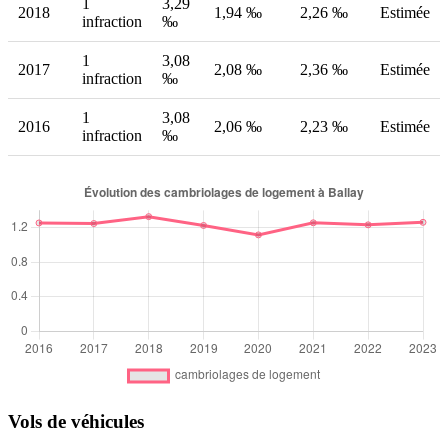
1
3,29
2018
1,94 ‰
2,26 ‰
Estimée
infraction
‰
1
3,08
2017
2,08 ‰
2,36 ‰
Estimée
infraction
‰
1
3,08
2016
2,06 ‰
2,23 ‰
Estimée
infraction
‰
Vols de véhicules