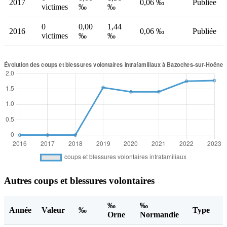
2017
0,06 ‰
Publiée
victimes
‰
‰
0
0,00
1,44
2016
0,06 ‰
Publiée
victimes
‰
‰
Autres coups et blessures volontaires
‰
‰
Année
Valeur
‰
Type
Orne
Normandie