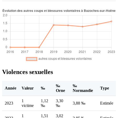
Violences sexuelles
‰
‰
Année
Valeur
‰
Type
Orne
Normandie
1
1,12
3,30
2023
3,88 ‰
Estimée
victime
‰
‰
1
1,51
3,02