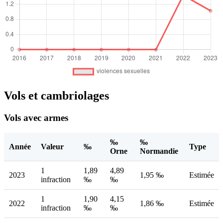
Vols et cambriolages
Vols avec armes
‰
‰
Année
Valeur
‰
Type
Orne
Normandie
1
1,89
4,89
2023
1,95 ‰
Estimée
infraction
‰
‰
1
1,90
4,15
2022
1,86 ‰
Estimée
infraction
‰
‰