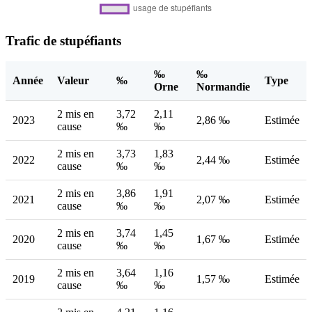
Trafic de stupéfiants
‰
‰
Année
Valeur
‰
Type
Orne
Normandie
2 mis en
3,72
2,11
2023
2,86 ‰
Estimée
cause
‰
‰
2 mis en
3,73
1,83
2022
2,44 ‰
Estimée
cause
‰
‰
2 mis en
3,86
1,91
2021
2,07 ‰
Estimée
cause
‰
‰
2 mis en
3,74
1,45
2020
1,67 ‰
Estimée
cause
‰
‰
2 mis en
3,64
1,16
2019
1,57 ‰
Estimée
cause
‰
‰