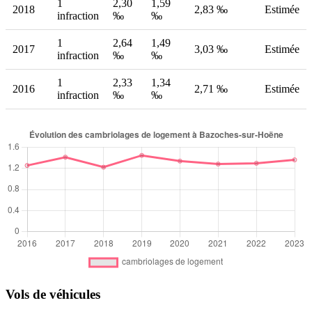
1
2,30
1,59
2018
2,83 ‰
Estimée
infraction
‰
‰
1
2,64
1,49
2017
3,03 ‰
Estimée
infraction
‰
‰
1
2,33
1,34
2016
2,71 ‰
Estimée
infraction
‰
‰
Vols de véhicules