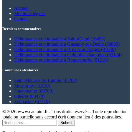
Accueil
Mentions légales
Contact
Derniers commentaires
Délinquance et criminalité à Saint-Claud (16450)
Délinquance et criminalité à Quesnoy-sur-Deûle (59890)
Délinquance et criminalité à Briis-sous-Forges (91640)
Délinquance et criminalité à Colombier-Saugnieu (69124)
Délinquance et criminalité à Roquecourbe (81210)
Communes aléatoires
Saint-Maurice-de-Lignon (43200)
Mesgrigny (10170)
Fauconcourt (88700)
Ollières (83470)
Zehnacker (67310)
© 2026 www.cacraint.fr - Tous droits réservés - Toute reproduction
totale ou partielle sans accord écrit donnera lieu à des poursuites.
Submit