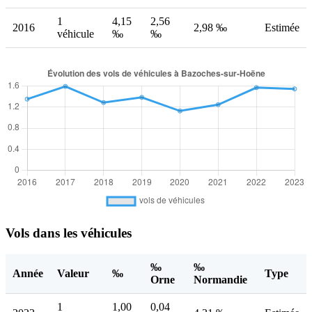
1
4,15
2,56
2016
2,98 ‰
Estimée
véhicule
‰
‰
Vols dans les véhicules
‰
‰
Année
Valeur
‰
Type
Orne
Normandie
1
1,00
0,04