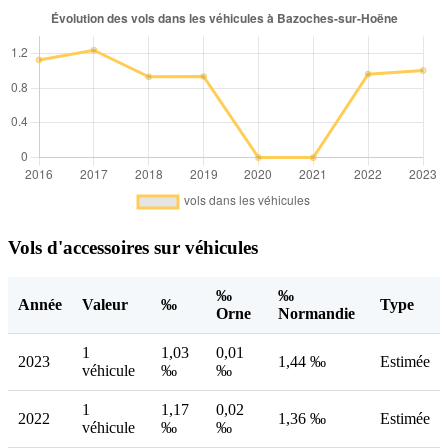
Vols d'accessoires sur véhicules
‰
‰
Année
Valeur
‰
Type
Orne
Normandie
1
1,03
0,01
2023
1,44 ‰
Estimée
véhicule
‰
‰
1
1,17
0,02
2022
1,36 ‰
Estimée
véhicule
‰
‰