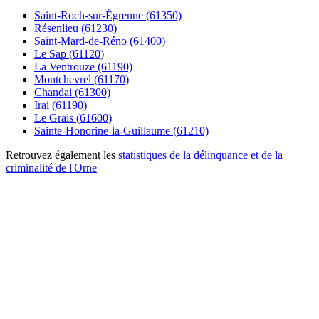
Saint-Roch-sur-Égrenne (61350)
Résenlieu (61230)
Saint-Mard-de-Réno (61400)
Le Sap (61120)
La Ventrouze (61190)
Montchevrel (61170)
Chandai (61300)
Irai (61190)
Le Grais (61600)
Sainte-Honorine-la-Guillaume (61210)
Retrouvez également les
statistiques de la délinquance et de la
criminalité de l'Orne