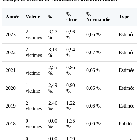
‰
‰
Année
Valeur
‰
Type
Orne
Normandie
2
3,27
0,96
2023
0,06 ‰
Estimée
victimes
‰
‰
2
3,19
0,94
2022
0,07 ‰
Estimée
victimes
‰
‰
1
2,55
0,86
2021
0,06 ‰
Estimée
victime
‰
‰
1
2,49
0,90
2020
0,06 ‰
Estimée
victime
‰
‰
2
2,46
1,22
2019
0,06 ‰
Estimée
victimes
‰
‰
0
0,00
1,35
2018
0,06 ‰
Publiée
victimes
‰
‰
0
0,00
1,56