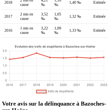
2 mis en
4,21
1,16
2018
1,40 ‰
Estimée
cause
‰
‰
2 mis en
3,52
1,05
2017
1,32 ‰
Estimée
cause
‰
‰
1 mis en
3,22
1,09
2016
1,33 ‰
Estimée
cause
‰
‰
Votre avis sur la délinquance à Bazoches-