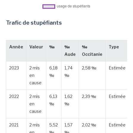
Trafic de stupéfiants
Année
Valeur
‰
‰
‰
Type
Aude
Occitanie
2023
2 mis
6,18
1,74
2,58 ‰
Estimée
en
‰
‰
cause
2022
2 mis
6,13
1,62
2,39 ‰
Estimée
en
‰
‰
cause
2021
2 mis
5,52
1,57
2,02 ‰
Estimée
en
‰
‰