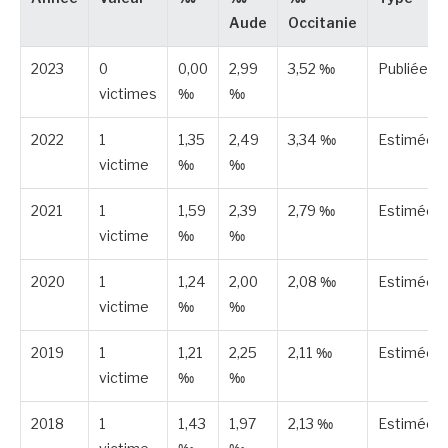
Aude
Occitanie
2023
0
0,00
2,99
3,52 ‰
Publiée
victimes
‰
‰
2022
1
1,35
2,49
3,34 ‰
Estimée
victime
‰
‰
2021
1
1,59
2,39
2,79 ‰
Estimée
victime
‰
‰
2020
1
1,24
2,00
2,08 ‰
Estimée
victime
‰
‰
2019
1
1,21
2,25
2,11 ‰
Estimée
victime
‰
‰
2018
1
1,43
1,97
2,13 ‰
Estimée