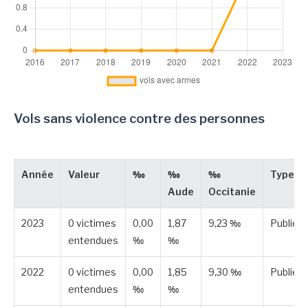
Vols sans violence contre des personnes
Année
Valeur
‰
‰
‰
Type
Aude
Occitanie
2023
0 victimes
0,00
1,87
9,23 ‰
Publiée
entendues
‰
‰
2022
0 victimes
0,00
1,85
9,30 ‰
Publiée
entendues
‰
‰