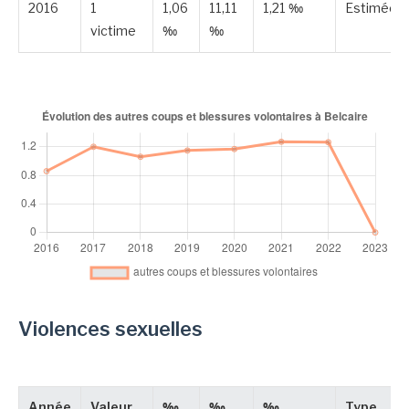
2016
1
1,06
11,11
1,21 ‰
Estimée
victime
‰
‰
Violences sexuelles
Année
Valeur
‰
‰
‰
Type