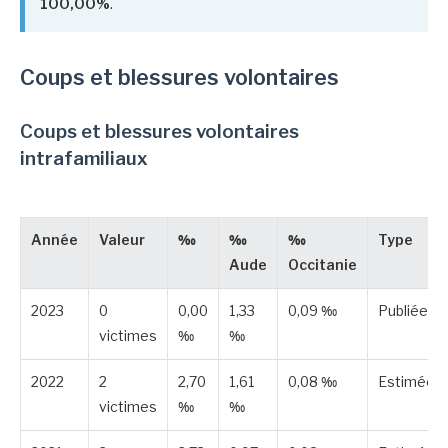
100,00%
.
Coups et blessures volontaires
Coups et blessures volontaires
intrafamiliaux
Année
Valeur
‰
‰
‰
Type
Aude
Occitanie
2023
0
0,00
1,33
0,09 ‰
Publiée
victimes
‰
‰
2022
2
2,70
1,61
0,08 ‰
Estimée
victimes
‰
‰