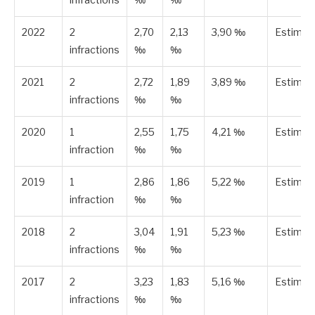
2022
2
2,70
2,13
3,90 ‰
Estimée
infractions
‰
‰
2021
2
2,72
1,89
3,89 ‰
Estimée
infractions
‰
‰
2020
1
2,55
1,75
4,21 ‰
Estimée
infraction
‰
‰
2019
1
2,86
1,86
5,22 ‰
Estimée
infraction
‰
‰
2018
2
3,04
1,91
5,23 ‰
Estimée
infractions
‰
‰
2017
2
3,23
1,83
5,16 ‰
Estimée
infractions
‰
‰