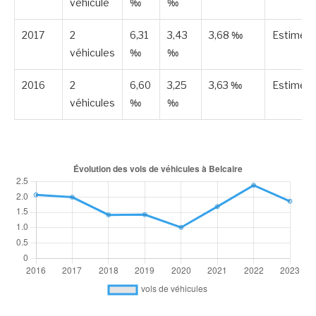
véhicule
‰
‰
2017
2
6,31
3,43
3,68 ‰
Estimée
véhicules
‰
‰
2016
2
6,60
3,25
3,63 ‰
Estimée
véhicules
‰
‰