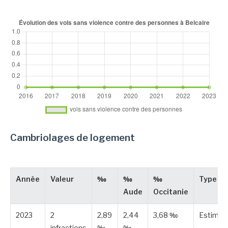
Cambriolages de logement
Année
Valeur
‰
‰
‰
Type
Aude
Occitanie
2023
2
2,89
2,44
3,68 ‰
Estimée
infractions
‰
‰