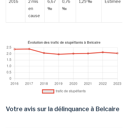
2016
2 mis
6,67
0,76
1,29 ‰
Estimée
en
‰
‰
cause
Votre avis sur la délinquance à Belcaire