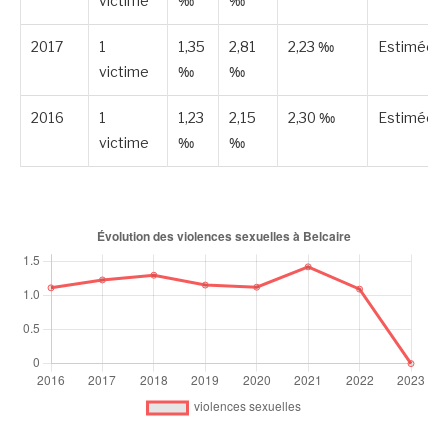
victime
‰
‰
2017
1
1,35
2,81
2,23 ‰
Estimée
victime
‰
‰
2016
1
1,23
2,15
2,30 ‰
Estimée
victime
‰
‰