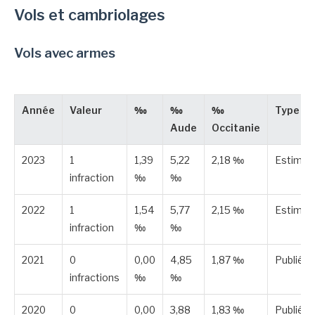
Vols et cambriolages
Vols avec armes
Année
Valeur
‰
‰
‰
Type
Aude
Occitanie
2023
1
1,39
5,22
2,18 ‰
Estimée
infraction
‰
‰
2022
1
1,54
5,77
2,15 ‰
Estimée
infraction
‰
‰
2021
0
0,00
4,85
1,87 ‰
Publiée
infractions
‰
‰
2020
0
0,00
3,88
1,83 ‰
Publiée