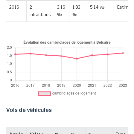
2016
2
3,16
1,83
5,14 ‰
Estimée
infractions
‰
‰
Vols de véhicules