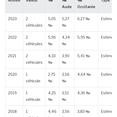
Année
Valeur
‰
‰
‰
Type
Aude
Occitanie
2023
2
5,05
5,27
6,27 ‰
Estimée
véhicules
‰
‰
2022
2
5,96
4,34
5,95 ‰
Estimée
véhicules
‰
‰
2021
2
4,33
3,90
5,41 ‰
Estimée
véhicules
‰
‰
2020
1
2,75
3,56
4,64 ‰
Estimée
véhicule
‰
‰
2019
1
4,25
3,51
4,36 ‰
Estimée
véhicule
‰
‰
2018
1
4,46
3,56
3,83 ‰
Estimée