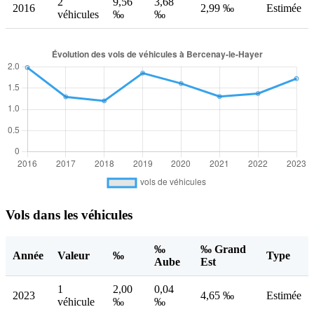
2
9,56
3,68
2016
2,99 ‰
Estimée
véhicules
‰
‰
Vols dans les véhicules
‰
‰ Grand
Année
Valeur
‰
Type
Aube
Est
1
2,00
0,04
2023
4,65 ‰
Estimée
véhicule
‰
‰