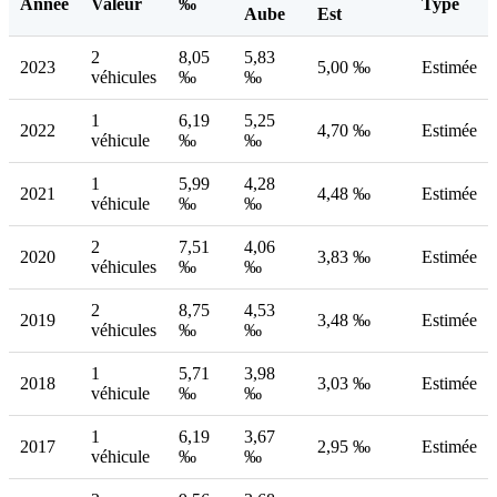
Année
Valeur
‰
Type
Aube
Est
2
8,05
5,83
2023
5,00 ‰
Estimée
véhicules
‰
‰
1
6,19
5,25
2022
4,70 ‰
Estimée
véhicule
‰
‰
1
5,99
4,28
2021
4,48 ‰
Estimée
véhicule
‰
‰
2
7,51
4,06
2020
3,83 ‰
Estimée
véhicules
‰
‰
2
8,75
4,53
2019
3,48 ‰
Estimée
véhicules
‰
‰
1
5,71
3,98
2018
3,03 ‰
Estimée
véhicule
‰
‰
1
6,19
3,67
2017
2,95 ‰
Estimée
véhicule
‰
‰