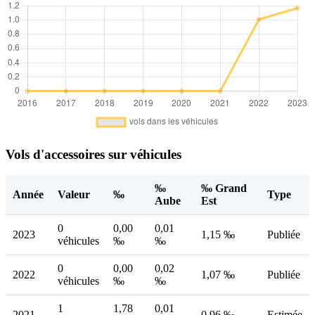
Vols d'accessoires sur véhicules
‰
‰ Grand
Année
Valeur
‰
Type
Aube
Est
0
0,00
0,01
2023
1,15 ‰
Publiée
véhicules
‰
‰
0
0,00
0,02
2022
1,07 ‰
Publiée
véhicules
‰
‰
1
1,78
0,01
2021
0,96 ‰
Estimée