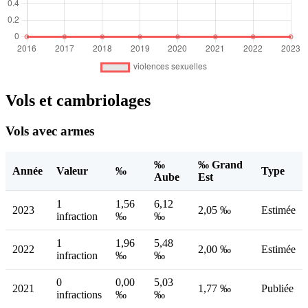
Vols et cambriolages
Vols avec armes
‰
‰ Grand
Année
Valeur
‰
Type
Aube
Est
1
1,56
6,12
2023
2,05 ‰
Estimée
infraction
‰
‰
1
1,96
5,48
2022
2,00 ‰
Estimée
infraction
‰
‰
0
0,00
5,03
2021
1,77 ‰
Publiée
infractions
‰
‰