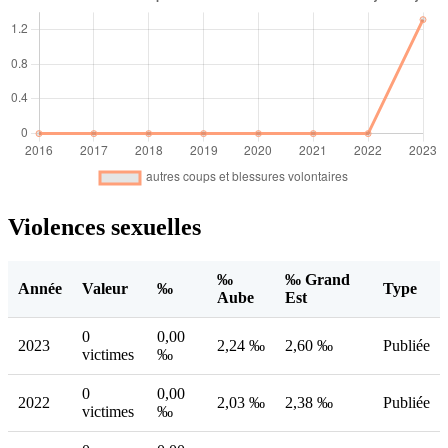
Violences sexuelles
‰
‰ Grand
Année
Valeur
‰
Type
Aube
Est
0
0,00
2023
2,24 ‰
2,60 ‰
Publiée
victimes
‰
0
0,00
2022
2,03 ‰
2,38 ‰
Publiée
victimes
‰