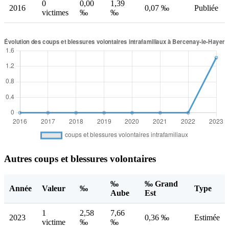
0
0,00
1,39
2016
0,07 ‰
Publiée
victimes
‰
‰
Autres coups et blessures volontaires
‰
‰ Grand
Année
Valeur
‰
Type
Aube
Est
1
2,58
7,66
2023
0,36 ‰
Estimée
victime
‰
‰