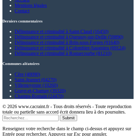
Mentions légales
Contact
Derniers commentaires
Délinquance et criminalité à Saint-Claud (16450)
Délinquance et criminalité à Quesnoy-sur-Deûle (59890)
Délinquance et criminalité à Briis-sous-Forges (91640)
Délinquance et criminalité à Colombier-Saugnieu (69124)
Délinquance et criminalité à Roquecourbe (81210)
Communes aléatoires
Cère (40090)
Saint-Jeannet (04270)
Villemoyenne (10260)
Graye-et-Charnay (39320)
Champs-Romain (24470)
© 2026 www.cacraint.fr - Tous droits réservés - Toute reproduction
totale ou partielle sans accord écrit donnera lieu à des poursuites.
Submit
Renseignez votre recherche dans le champ ci-dessus et appuyez sur
Entrée pour rechercher. Appuyez sur
Esc
pour annuler.