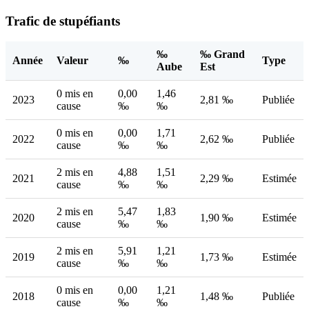
Trafic de stupéfiants
‰
‰ Grand
Année
Valeur
‰
Type
Aube
Est
0 mis en
0,00
1,46
2023
2,81 ‰
Publiée
cause
‰
‰
0 mis en
0,00
1,71
2022
2,62 ‰
Publiée
cause
‰
‰
2 mis en
4,88
1,51
2021
2,29 ‰
Estimée
cause
‰
‰
2 mis en
5,47
1,83
2020
1,90 ‰
Estimée
cause
‰
‰
2 mis en
5,91
1,21
2019
1,73 ‰
Estimée
cause
‰
‰
0 mis en
0,00
1,21
2018
1,48 ‰
Publiée
cause
‰
‰