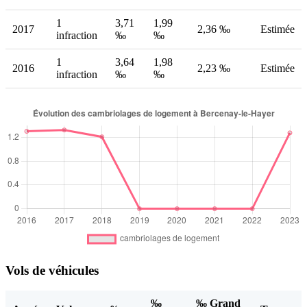
1
3,71
1,99
2017
2,36 ‰
Estimée
infraction
‰
‰
1
3,64
1,98
2016
2,23 ‰
Estimée
infraction
‰
‰
Vols de véhicules
‰
‰ Grand