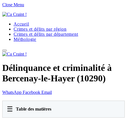
Close Menu
Accueil
Crimes et délits par région
Crimes et délits par département
Méthologie
Délinquance et criminalité à
Bercenay-le-Hayer (10290)
WhatsApp
Facebook
Email
☰
Table des matières