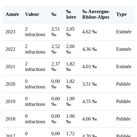
‰
‰ Auvergne-
Année
Valeur
‰
Type
Isère
Rhône-Alpes
2
2,51
2,05
2023
4,62 ‰
Estimée
infractions
‰
‰
2
2,52
2,00
2022
4,36 ‰
Estimée
infractions
‰
‰
2
2,37
1,82
2021
4,03 ‰
Estimée
infractions
‰
‰
0
0,00
1,82
2020
3,51 ‰
Publiée
infractions
‰
‰
0
0,00
1,99
2019
4,55 ‰
Publiée
infractions
‰
‰
0
0,00
1,96
2018
4,66 ‰
Publiée
infractions
‰
‰
0
0,00
1,72
2017
4,70 ‰
Publiée