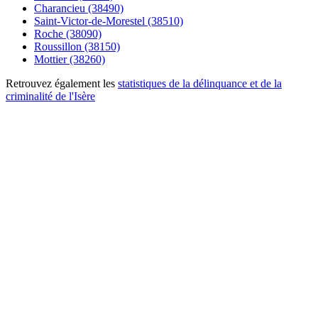
Charancieu (38490)
Saint-Victor-de-Morestel (38510)
Roche (38090)
Roussillon (38150)
Mottier (38260)
Retrouvez également les
statistiques de la délinquance et de la
criminalité de l'Isère