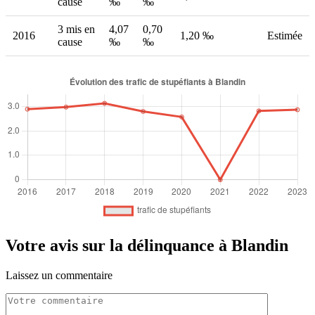
cause
‰
‰
3 mis en
4,07
0,70
2016
1,20 ‰
Estimée
cause
‰
‰
Votre avis sur la délinquance à Blandin
Laissez un commentaire