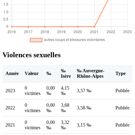
Violences sexuelles
‰
‰ Auvergne-
Année
Valeur
‰
Type
Isère
Rhône-Alpes
0
0,00
4,15
2023
3,57 ‰
Publiée
victimes
‰
‰
0
0,00
3,68
2022
3,58 ‰
Publiée
victimes
‰
‰
0
0,00
3,32
2021
3,15 ‰
Publiée
victimes
‰
‰