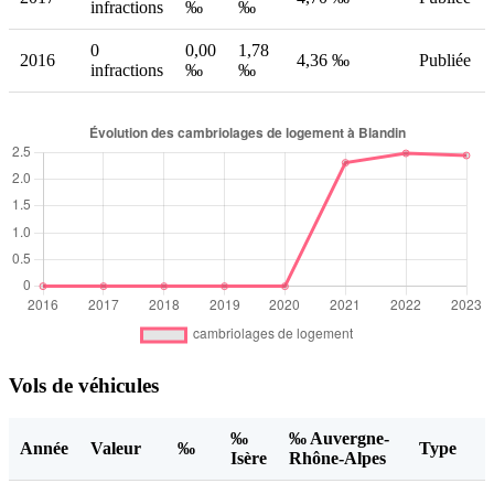
infractions
‰
‰
0
0,00
1,78
2016
4,36 ‰
Publiée
infractions
‰
‰
Vols de véhicules
‰
‰ Auvergne-
Année
Valeur
‰
Type
Isère
Rhône-Alpes