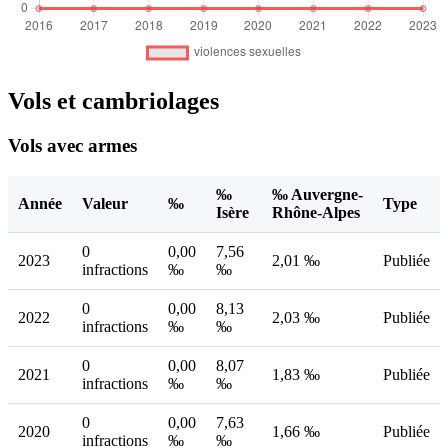
Vols et cambriolages
Vols avec armes
‰
‰ Auvergne-
Année
Valeur
‰
Type
Isère
Rhône-Alpes
0
0,00
7,56
2023
2,01 ‰
Publiée
infractions
‰
‰
0
0,00
8,13
2022
2,03 ‰
Publiée
infractions
‰
‰
0
0,00
8,07
2021
1,83 ‰
Publiée
infractions
‰
‰
0
0,00
7,63
2020
1,66 ‰
Publiée
infractions
‰
‰