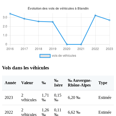
Vols dans les véhicules
‰
‰ Auvergne-
Année
Valeur
‰
Type
Isère
Rhône-Alpes
2
1,71
0,15
2023
6,20 ‰
Estimée
véhicules
‰
‰
2
1,26
0,11
2022
6,62 ‰
Estimée
véhicules
‰
‰