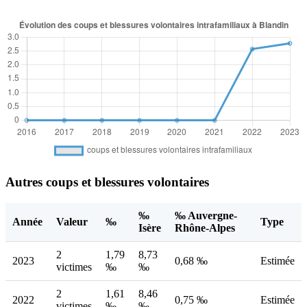
Autres coups et blessures volontaires
‰
‰ Auvergne-
Année
Valeur
‰
Type
Isère
Rhône-Alpes
2
1,79
8,73
2023
0,68 ‰
Estimée
victimes
‰
‰
2
1,61
8,46
2022
0,75 ‰
Estimée
victimes
‰
‰