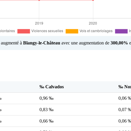
us augmenté à
Blangy-le-Château
avec une augmentation de
300,00%
e
‰ Calvados
‰ No
‰
0,96 ‰
0,06 
‰
0,83 ‰
0,07 
‰
0,66 ‰
0,06 