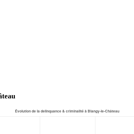
âteau