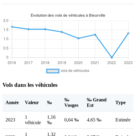
Vols dans les véhicules
‰
‰ Grand
Année
Valeur
‰
Type
Vosges
Est
1
1,16
2023
0,04 ‰
4,65 ‰
Estimée
véhicule
‰
1
1,32