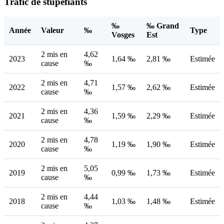
Trafic de stupéfiants
‰
‰ Grand
Année
Valeur
‰
Type
Vosges
Est
2 mis en
4,62
2023
1,64 ‰
2,81 ‰
Estimée
cause
‰
2 mis en
4,71
2022
1,57 ‰
2,62 ‰
Estimée
cause
‰
2 mis en
4,36
2021
1,59 ‰
2,29 ‰
Estimée
cause
‰
2 mis en
4,78
2020
1,19 ‰
1,90 ‰
Estimée
cause
‰
2 mis en
5,05
2019
0,99 ‰
1,73 ‰
Estimée
cause
‰
2 mis en
4,44
2018
1,03 ‰
1,48 ‰
Estimée
cause
‰