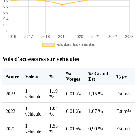
Vols d'accessoires sur véhicules
‰
‰ Grand
Année
Valeur
‰
Type
Vosges
Est
1
1,19
2023
0,01 ‰
1,15 ‰
Estimée
véhicule
‰
1
1,04
2022
0,01 ‰
1,07 ‰
Estimée
véhicule
‰
1
1,53
2021
0,01 ‰
0,96 ‰
Estimée
véhicule
‰