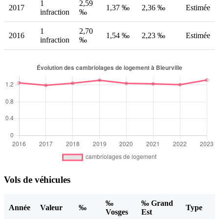
1
2,59
2017
1,37 ‰
2,36 ‰
Estimée
infraction
‰
1
2,70
2016
1,54 ‰
2,23 ‰
Estimée
infraction
‰
Vols de véhicules
‰
‰ Grand
Année
Valeur
‰
Type
Vosges
Est