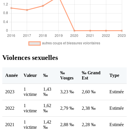
Violences sexuelles
‰
‰ Grand
Année
Valeur
‰
Type
Vosges
Est
1
1,43
2023
3,23 ‰
2,60 ‰
Estimée
victime
‰
1
1,62
2022
2,79 ‰
2,38 ‰
Estimée
victime
‰
1
1,42
2021
2,88 ‰
2,28 ‰
Estimée
victime
‰