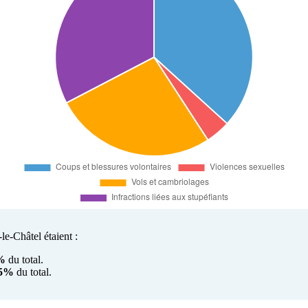
le-Châtel étaient :
%
du total.
65%
du total.