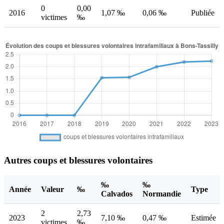
0
0,00
2016
1,07 ‰
0,06 ‰
Publiée
victimes
‰
Autres coups et blessures volontaires
‰
‰
Année
Valeur
‰
Type
Calvados
Normandie
2
2,73
2023
7,10 ‰
0,47 ‰
Estimée
victimes
‰