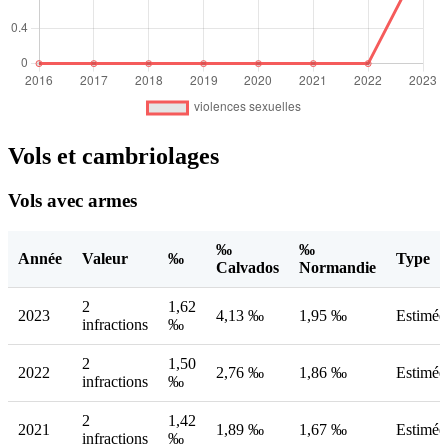
Vols et cambriolages
Vols avec armes
‰
‰
Année
Valeur
‰
Type
Calvados
Normandie
2
1,62
2023
4,13 ‰
1,95 ‰
Estimée
infractions
‰
2
1,50
2022
2,76 ‰
1,86 ‰
Estimée
infractions
‰
2
1,42
2021
1,89 ‰
1,67 ‰
Estimée
infractions
‰