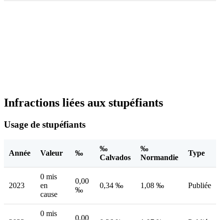
Infractions liées aux stupéfiants
Usage de stupéfiants
‰
‰
Année
Valeur
‰
Type
Calvados
Normandie
0 mis
0,00
2023
en
0,34 ‰
1,08 ‰
Publiée
‰
cause
0 mis
0,00