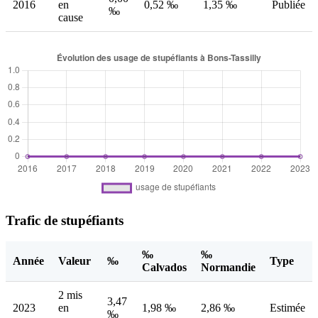
2016
en
0,52 ‰
1,35 ‰
Publiée
‰
cause
Trafic de stupéfiants
‰
‰
Année
Valeur
‰
Type
Calvados
Normandie
2 mis
3,47
2023
en
1,98 ‰
2,86 ‰
Estimée
‰