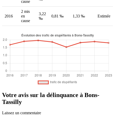
cause
2 mis
3,22
2016
en
0,81 ‰
1,33 ‰
Estimée
‰
cause
Votre avis sur la délinquance à Bons-
Tassilly
Laissez un commentaire