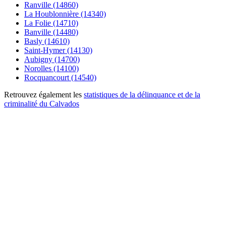
Ranville (14860)
La Houblonnière (14340)
La Folie (14710)
Banville (14480)
Basly (14610)
Saint-Hymer (14130)
Aubigny (14700)
Norolles (14100)
Rocquancourt (14540)
Retrouvez également les
statistiques de la délinquance et de la
criminalité du Calvados