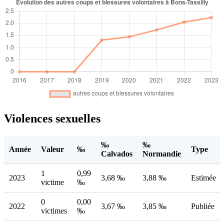
Violences sexuelles
‰
‰
Année
Valeur
‰
Type
Calvados
Normandie
1
0,99
2023
3,68 ‰
3,88 ‰
Estimée
victime
‰
0
0,00
2022
3,67 ‰
3,85 ‰
Publiée
victimes
‰