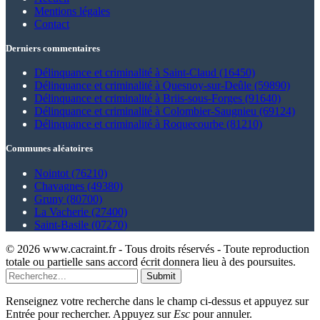
Mentions légales
Contact
Derniers commentaires
Délinquance et criminalité à Saint-Claud (16450)
Délinquance et criminalité à Quesnoy-sur-Deûle (59890)
Délinquance et criminalité à Briis-sous-Forges (91640)
Délinquance et criminalité à Colombier-Saugnieu (69124)
Délinquance et criminalité à Roquecourbe (81210)
Communes aléatoires
Nointot (76210)
Chavagnes (49380)
Gruny (80700)
La Vacherie (27400)
Saint-Basile (07270)
© 2026 www.cacraint.fr - Tous droits réservés - Toute reproduction
totale ou partielle sans accord écrit donnera lieu à des poursuites.
Submit
Renseignez votre recherche dans le champ ci-dessus et appuyez sur
Entrée pour rechercher. Appuyez sur
Esc
pour annuler.