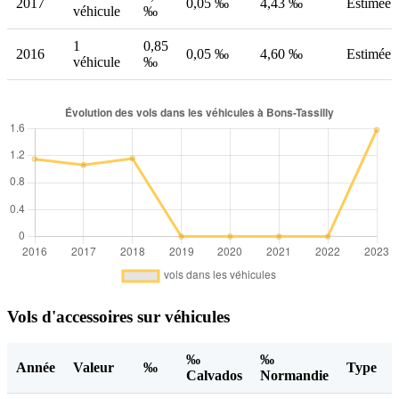
2017
0,05 ‰
4,43 ‰
Estimée
véhicule
‰
1
0,85
2016
0,05 ‰
4,60 ‰
Estimée
véhicule
‰
Vols d'accessoires sur véhicules
‰
‰
Année
Valeur
‰
Type
Calvados
Normandie