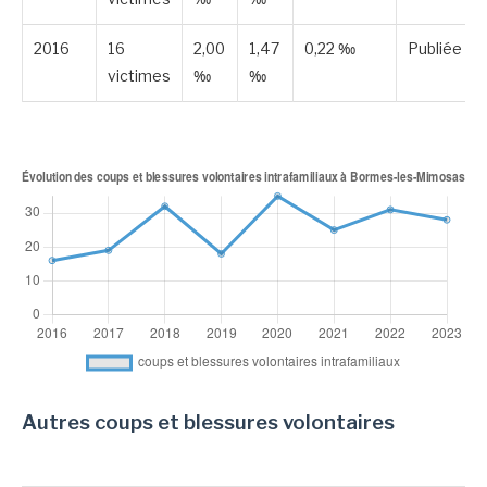
2016
16
2,00
1,47
0,22 ‰
Publiée
victimes
‰
‰
Autres coups et blessures volontaires