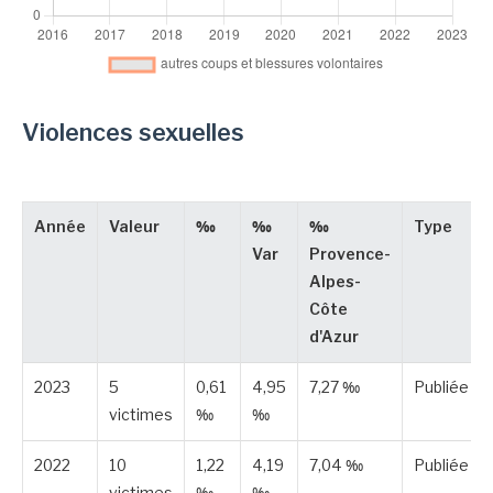
Violences sexuelles
Année
Valeur
‰
‰
‰
Type
Var
Provence-
Alpes-
Côte
d'Azur
2023
5
0,61
4,95
7,27 ‰
Publiée
victimes
‰
‰
2022
10
1,22
4,19
7,04 ‰
Publiée
victimes
‰
‰