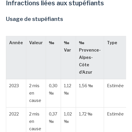
Infractions liées aux stupéfiants
Usage de stupéfiants
Année
Valeur
‰
‰
‰
Type
Var
Provence-
Alpes-
Côte
d'Azur
2023
2 mis
0,30
1,12
1,56 ‰
Estimée
en
‰
‰
cause
2022
2 mis
0,37
1,02
1,72 ‰
Estimée
en
‰
‰
cause