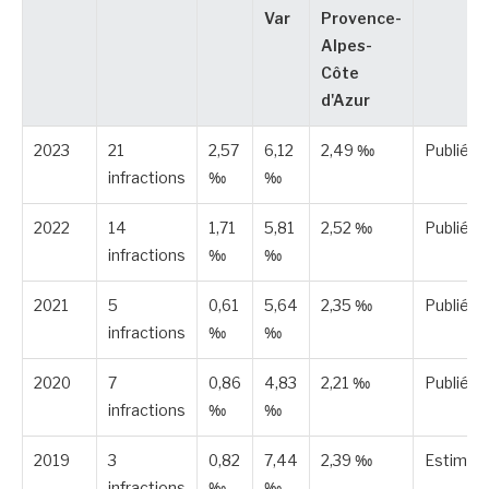
Var
Provence-
Alpes-
Côte
d'Azur
2023
21
2,57
6,12
2,49 ‰
Publiée
infractions
‰
‰
2022
14
1,71
5,81
2,52 ‰
Publiée
infractions
‰
‰
2021
5
0,61
5,64
2,35 ‰
Publiée
infractions
‰
‰
2020
7
0,86
4,83
2,21 ‰
Publiée
infractions
‰
‰
2019
3
0,82
7,44
2,39 ‰
Estimée
infractions
‰
‰