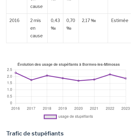
cause
2016
2 mis
0,43
0,70
2,17 ‰
Estimée
en
‰
‰
cause
Trafic de stupéfiants