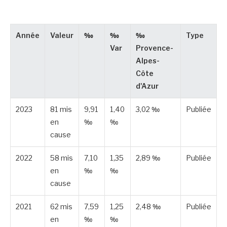
Année
Valeur
‰
‰
‰
Type
Var
Provence-
Alpes-
Côte
d'Azur
2023
81 mis
9,91
1,40
3,02 ‰
Publiée
en
‰
‰
cause
2022
58 mis
7,10
1,35
2,89 ‰
Publiée
en
‰
‰
cause
2021
62 mis
7,59
1,25
2,48 ‰
Publiée
en
‰
‰