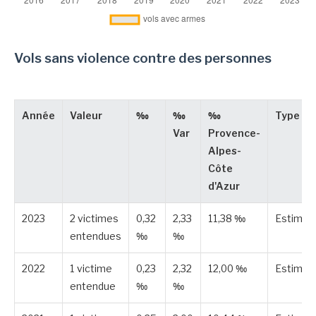
Vols sans violence contre des personnes
Année
Valeur
‰
‰
‰
Type
Var
Provence-
Alpes-
Côte
d'Azur
2023
2 victimes
0,32
2,33
11,38 ‰
Estimée
entendues
‰
‰
2022
1 victime
0,23
2,32
12,00 ‰
Estimée
entendue
‰
‰