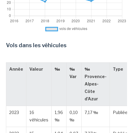
Vols dans les véhicules
Année
Valeur
‰
‰
‰
Type
Var
Provence-
Alpes-
Côte
d'Azur
2023
16
1,96
0,10
7,17 ‰
Publiée
véhicules
‰
‰