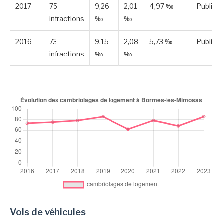
2017
75
9,26
2,01
4,97 ‰
Publiée
infractions
‰
‰
2016
73
9,15
2,08
5,73 ‰
Publiée
infractions
‰
‰
Vols de véhicules