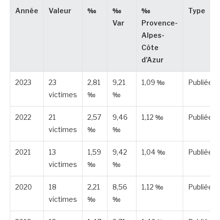
Année
Valeur
‰
‰
‰
Type
Var
Provence-
Alpes-
Côte
d'Azur
2023
23
2,81
9,21
1,09 ‰
Publiée
victimes
‰
‰
2022
21
2,57
9,46
1,12 ‰
Publiée
victimes
‰
‰
2021
13
1,59
9,42
1,04 ‰
Publiée
victimes
‰
‰
2020
18
2,21
8,56
1,12 ‰
Publiée
victimes
‰
‰