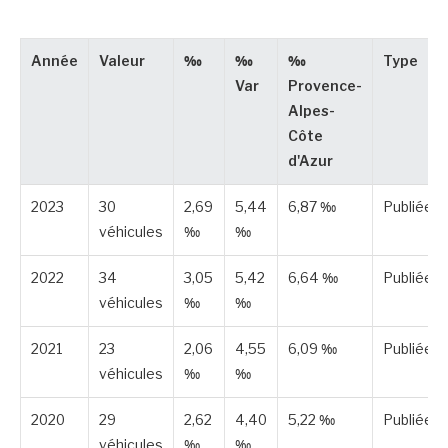
Année
Valeur
‰
‰
‰
Type
Var
Provence-
Alpes-
Côte
d'Azur
2023
30
2,69
5,44
6,87 ‰
Publiée
véhicules
‰
‰
2022
34
3,05
5,42
6,64 ‰
Publiée
véhicules
‰
‰
2021
23
2,06
4,55
6,09 ‰
Publiée
véhicules
‰
‰
2020
29
2,62
4,40
5,22 ‰
Publiée
véhicules
‰
‰