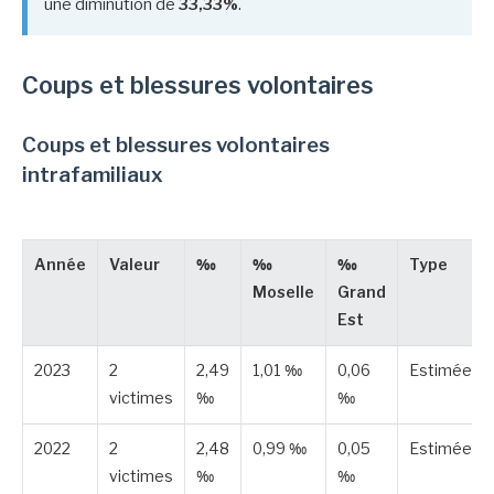
une diminution de
33,33%
.
Coups et blessures volontaires
Coups et blessures volontaires
intrafamiliaux
Année
Valeur
‰
‰
‰
Type
Moselle
Grand
Est
2023
2
2,49
1,01 ‰
0,06
Estimée
victimes
‰
‰
2022
2
2,48
0,99 ‰
0,05
Estimée
victimes
‰
‰