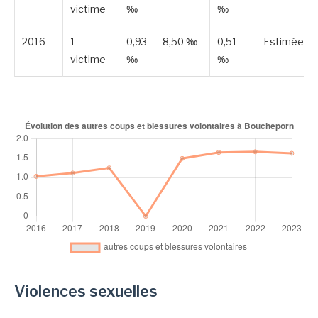
victime
‰
‰
2016
1
0,93
8,50 ‰
0,51
Estimée
victime
‰
‰
Violences sexuelles