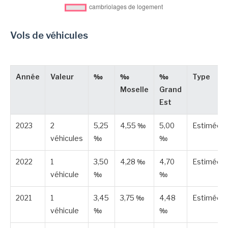
Vols de véhicules
Année
Valeur
‰
‰
‰
Type
Moselle
Grand
Est
2023
2
5,25
4,55 ‰
5,00
Estimée
véhicules
‰
‰
2022
1
3,50
4,28 ‰
4,70
Estimée
véhicule
‰
‰
2021
1
3,45
3,75 ‰
4,48
Estimée
véhicule
‰
‰