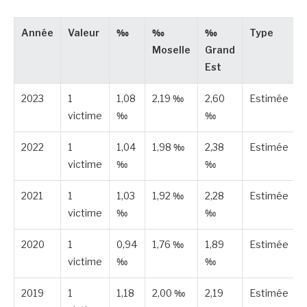
Année
Valeur
‰
‰
‰
Type
Moselle
Grand
Est
2023
1
1,08
2,19 ‰
2,60
Estimée
victime
‰
‰
2022
1
1,04
1,98 ‰
2,38
Estimée
victime
‰
‰
2021
1
1,03
1,92 ‰
2,28
Estimée
victime
‰
‰
2020
1
0,94
1,76 ‰
1,89
Estimée
victime
‰
‰
2019
1
1,18
2,00 ‰
2,19
Estimée