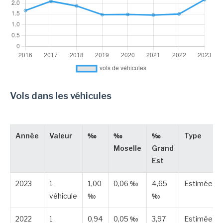
Vols dans les véhicules
Année
Valeur
‰
‰
‰
Type
Moselle
Grand
Est
2023
1
1,00
0,06 ‰
4,65
Estimée
véhicule
‰
‰
2022
1
0,94
0,05 ‰
3,97
Estimée