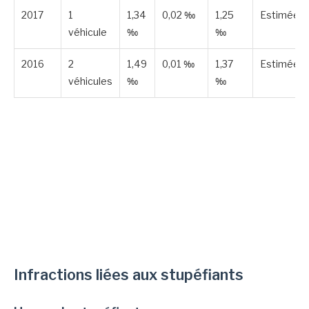
2017
1
1,34
0,02 ‰
1,25
Estimée
véhicule
‰
‰
2016
2
1,49
0,01 ‰
1,37
Estimée
véhicules
‰
‰
Infractions liées aux stupéfiants