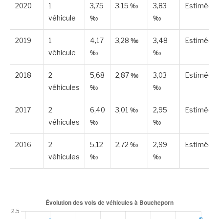
2020
1
3,75
3,15 ‰
3,83
Estimée
véhicule
‰
‰
2019
1
4,17
3,28 ‰
3,48
Estimée
véhicule
‰
‰
2018
2
5,68
2,87 ‰
3,03
Estimée
véhicules
‰
‰
2017
2
6,40
3,01 ‰
2,95
Estimée
véhicules
‰
‰
2016
2
5,12
2,72 ‰
2,99
Estimée
véhicules
‰
‰