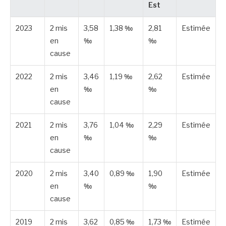
Est
2023
2 mis
3,58
1,38 ‰
2,81
Estimée
en
‰
‰
cause
2022
2 mis
3,46
1,19 ‰
2,62
Estimée
en
‰
‰
cause
2021
2 mis
3,76
1,04 ‰
2,29
Estimée
en
‰
‰
cause
2020
2 mis
3,40
0,89 ‰
1,90
Estimée
en
‰
‰
cause
2019
2 mis
3,62
0,85 ‰
1,73 ‰
Estimée