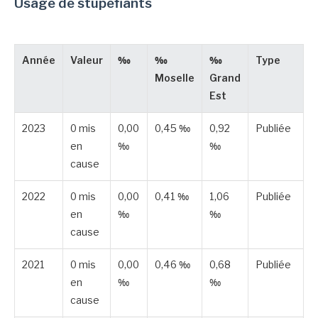
Usage de stupéfiants
Année
Valeur
‰
‰
‰
Type
Moselle
Grand
Est
2023
0 mis
0,00
0,45 ‰
0,92
Publiée
en
‰
‰
cause
2022
0 mis
0,00
0,41 ‰
1,06
Publiée
en
‰
‰
cause
2021
0 mis
0,00
0,46 ‰
0,68
Publiée
en
‰
‰
cause