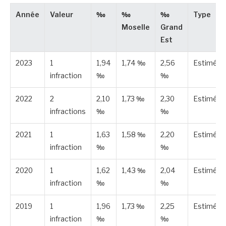
Année
Valeur
‰
‰
‰
Type
Moselle
Grand
Est
2023
1
1,94
1,74 ‰
2,56
Estimée
infraction
‰
‰
2022
2
2,10
1,73 ‰
2,30
Estimée
infractions
‰
‰
2021
1
1,63
1,58 ‰
2,20
Estimée
infraction
‰
‰
2020
1
1,62
1,43 ‰
2,04
Estimée
infraction
‰
‰
2019
1
1,96
1,73 ‰
2,25
Estimée
infraction
‰
‰