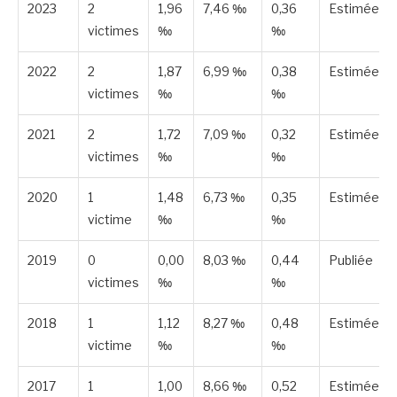
2023
2
1,96
7,46 ‰
0,36
Estimée
victimes
‰
‰
2022
2
1,87
6,99 ‰
0,38
Estimée
victimes
‰
‰
2021
2
1,72
7,09 ‰
0,32
Estimée
victimes
‰
‰
2020
1
1,48
6,73 ‰
0,35
Estimée
victime
‰
‰
2019
0
0,00
8,03 ‰
0,44
Publiée
victimes
‰
‰
2018
1
1,12
8,27 ‰
0,48
Estimée
victime
‰
‰
2017
1
1,00
8,66 ‰
0,52
Estimée