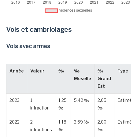
Vols et cambriolages
Vols avec armes
Année
Valeur
‰
‰
‰
Type
Moselle
Grand
Est
2023
1
1,25
5,42 ‰
2,05
Estimée
infraction
‰
‰
2022
2
1,18
3,69 ‰
2,00
Estimée
infractions
‰
‰