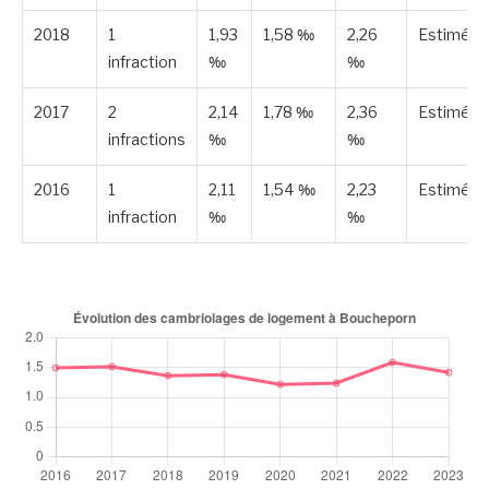
2018
1
1,93
1,58 ‰
2,26
Estimée
infraction
‰
‰
2017
2
2,14
1,78 ‰
2,36
Estimée
infractions
‰
‰
2016
1
2,11
1,54 ‰
2,23
Estimée
infraction
‰
‰