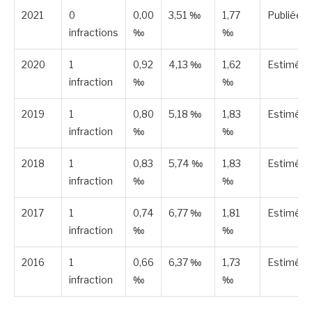
2021
0
0,00
3,51 ‰
1,77
Publiée
infractions
‰
‰
2020
1
0,92
4,13 ‰
1,62
Estimée
infraction
‰
‰
2019
1
0,80
5,18 ‰
1,83
Estimée
infraction
‰
‰
2018
1
0,83
5,74 ‰
1,83
Estimée
infraction
‰
‰
2017
1
0,74
6,77 ‰
1,81
Estimée
infraction
‰
‰
2016
1
0,66
6,37 ‰
1,73
Estimée
infraction
‰
‰