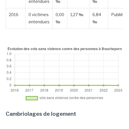
entendues
‰
‰
2016
0 victimes
0,00
1,27 ‰
6,84
Publiée
entendues
‰
‰
Cambriolages de logement