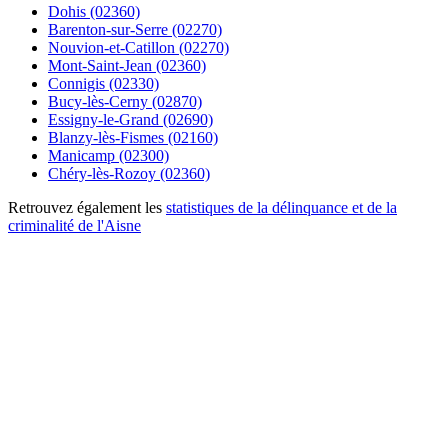
Dohis (02360)
Barenton-sur-Serre (02270)
Nouvion-et-Catillon (02270)
Mont-Saint-Jean (02360)
Connigis (02330)
Bucy-lès-Cerny (02870)
Essigny-le-Grand (02690)
Blanzy-lès-Fismes (02160)
Manicamp (02300)
Chéry-lès-Rozoy (02360)
Retrouvez également les
statistiques de la délinquance et de la
criminalité de l'Aisne