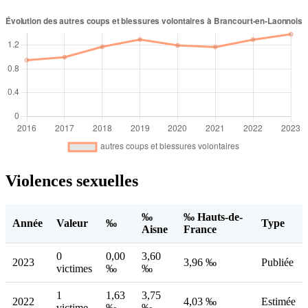
Violences sexuelles
‰
‰ Hauts-de-
Année
Valeur
‰
Type
Aisne
France
0
0,00
3,60
2023
3,96 ‰
Publiée
victimes
‰
‰
1
1,63
3,75
2022
4,03 ‰
Estimée
victime
‰
‰