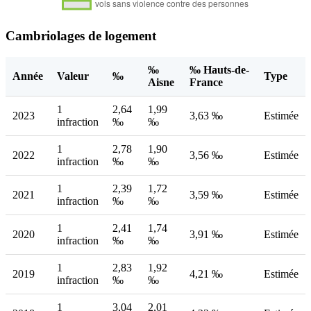
Cambriolages de logement
‰
‰ Hauts-de-
Année
Valeur
‰
Type
Aisne
France
1
2,64
1,99
2023
3,63 ‰
Estimée
infraction
‰
‰
1
2,78
1,90
2022
3,56 ‰
Estimée
infraction
‰
‰
1
2,39
1,72
2021
3,59 ‰
Estimée
infraction
‰
‰
1
2,41
1,74
2020
3,91 ‰
Estimée
infraction
‰
‰
1
2,83
1,92
2019
4,21 ‰
Estimée
infraction
‰
‰
1
3,04
2,01