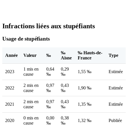
Infractions liées aux stupéfiants
Usage de stupéfiants
‰
‰ Hauts-de-
Année
Valeur
‰
Type
Aisne
France
1 mis en
0,64
0,29
2023
1,55 ‰
Estimée
cause
‰
‰
2 mis en
0,97
0,43
2022
1,90 ‰
Estimée
cause
‰
‰
2 mis en
0,97
0,43
2021
1,35 ‰
Estimée
cause
‰
‰
0 mis en
0,00
0,38
2020
1,32 ‰
Publiée
cause
‰
‰