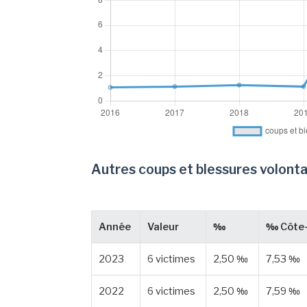
Autres coups et blessures volonta
Année
Valeur
‰
‰ Côte-
2023
6 victimes
2,50 ‰
7,53 ‰
2022
6 victimes
2,50 ‰
7,59 ‰