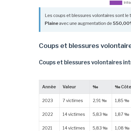
Les coups et blessures volontaires sont le 
Plaine
avec une augmentation de
550,00
Coups et blessures volontair
Coups et blessures volontaires in
Année
Valeur
‰
‰ Côte
2023
7 victimes
2,91 ‰
1,85 ‰
2022
14 victimes
5,83 ‰
1,87 ‰
2021
14 victimes
5,83 ‰
1,08 ‰