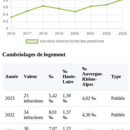
Cambriolages de logement
‰
‰
Auvergne-
Année
Valeur
‰
Haute-
Type
Rhône-
Loire
Alpes
23
5,42
1,39
2023
4,62 ‰
Publiée
infractions
‰
‰
34
8,01
1,37
2022
4,36 ‰
Publiée
infractions
‰
‰
30
7,07
1,22