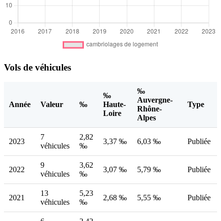
Vols de véhicules
‰
‰
Auvergne-
Année
Valeur
‰
Haute-
Type
Rhône-
Loire
Alpes
7
2,82
2023
3,37 ‰
6,03 ‰
Publiée
véhicules
‰
9
3,62
2022
3,07 ‰
5,79 ‰
Publiée
véhicules
‰
13
5,23
2021
2,68 ‰
5,55 ‰
Publiée
véhicules
‰