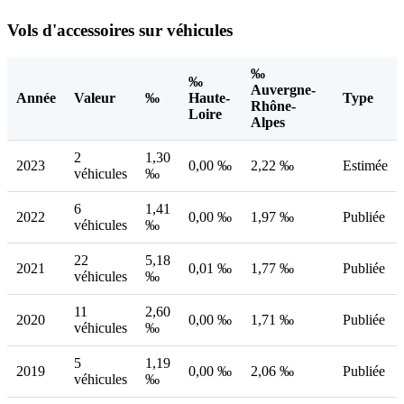
Vols d'accessoires sur véhicules
‰
‰
Auvergne-
Année
Valeur
‰
Haute-
Type
Rhône-
Loire
Alpes
2
1,30
2023
0,00 ‰
2,22 ‰
Estimée
véhicules
‰
6
1,41
2022
0,00 ‰
1,97 ‰
Publiée
véhicules
‰
22
5,18
2021
0,01 ‰
1,77 ‰
Publiée
véhicules
‰
11
2,60
2020
0,00 ‰
1,71 ‰
Publiée
véhicules
‰
5
1,19
2019
0,00 ‰
2,06 ‰
Publiée
véhicules
‰