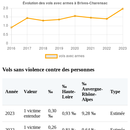
Vols sans violence contre des personnes
‰
‰
Auvergne-
Année
Valeur
‰
Haute-
Type
Rhône-
Loire
Alpes
1 victime
0,30
2023
0,93 ‰
9,28 ‰
Estimée
entendue
‰
1 victime
0,26
2022
0,81 ‰
9,64 ‰
Estimée