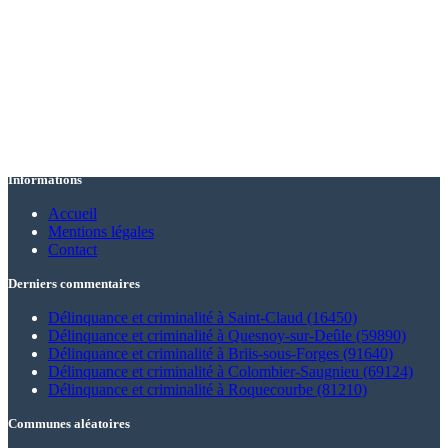
Informations
Accueil
Mentions légales
Contact
Derniers commentaires
Délinquance et criminalité à Saint-Claud (16450)
Délinquance et criminalité à Quesnoy-sur-Deûle (59890)
Délinquance et criminalité à Briis-sous-Forges (91640)
Délinquance et criminalité à Colombier-Saugnieu (69124)
Délinquance et criminalité à Roquecourbe (81210)
Communes aléatoires