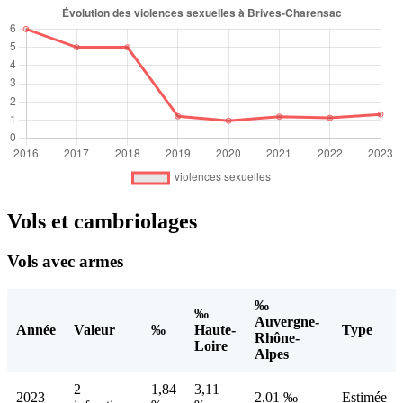
Vols et cambriolages
Vols avec armes
‰
‰
Auvergne-
Année
Valeur
‰
Haute-
Type
Rhône-
Loire
Alpes
2
1,84
3,11
2023
2,01 ‰
Estimée