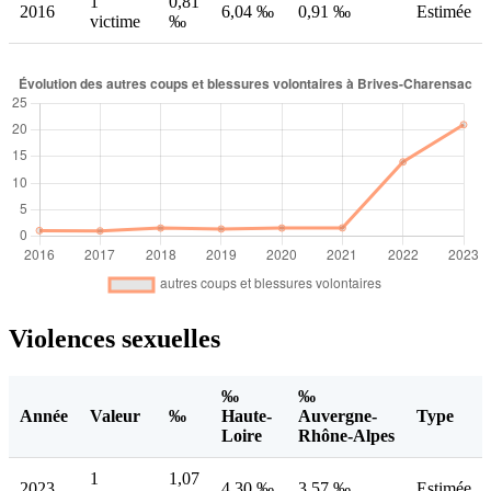
1
0,81
2016
6,04 ‰
0,91 ‰
Estimée
victime
‰
Violences sexuelles
‰
‰
Année
Valeur
‰
Haute-
Auvergne-
Type
Loire
Rhône-Alpes
1
1,07
2023
4,30 ‰
3,57 ‰
Estimée