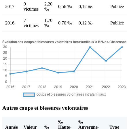
9
2,20
2017
0,56 ‰
0,12 ‰
Publiée
victimes
‰
7
1,70
2016
0,70 ‰
0,12 ‰
Publiée
victimes
‰
Autres coups et blessures volontaires
‰
‰
Année
Valeur
‰
Haute-
Auvergne-
Type