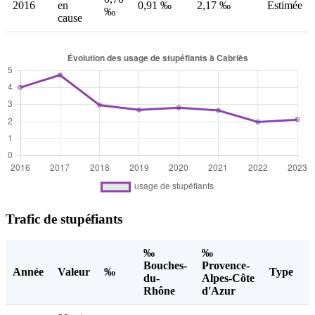
2016
en
0,91 ‰
2,17 ‰
Estimée
‰
cause
Trafic de stupéfiants
‰
‰
Bouches-
Provence-
Année
Valeur
‰
Type
du-
Alpes-Côte
Rhône
d'Azur