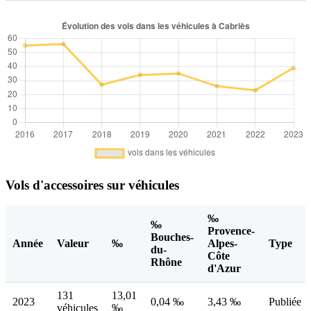
Vols d'accessoires sur véhicules
‰
‰
Provence-
Bouches-
Année
Valeur
‰
Alpes-
Type
du-
Côte
Rhône
d'Azur
131
13,01
2023
0,04 ‰
3,43 ‰
Publiée
véhicules
‰