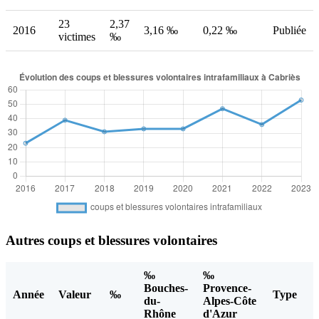
23
2,37
2016
3,16 ‰
0,22 ‰
Publiée
victimes
‰
Autres coups et blessures volontaires
‰
‰
Bouches-
Provence-
Année
Valeur
‰
Type
du-
Alpes-Côte
Rhône
d'Azur