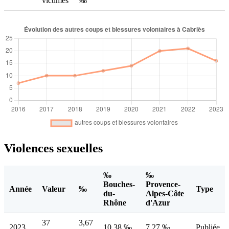
victimes
‰
Violences sexuelles
‰
‰
Bouches-
Provence-
Année
Valeur
‰
Type
du-
Alpes-Côte
Rhône
d'Azur
37
3,67
2023
10,38 ‰
7,27 ‰
Publiée