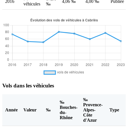
2016
4,06 ‰
4,00 ‰
Publiée
véhicules
‰
Vols dans les véhicules
‰
‰
Provence-
Bouches-
Année
Valeur
‰
Alpes-
Type
du-
Côte
Rhône
d'Azur