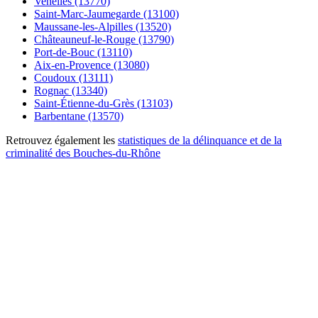
Venelles (13770)
Saint-Marc-Jaumegarde (13100)
Maussane-les-Alpilles (13520)
Châteauneuf-le-Rouge (13790)
Port-de-Bouc (13110)
Aix-en-Provence (13080)
Coudoux (13111)
Rognac (13340)
Saint-Étienne-du-Grès (13103)
Barbentane (13570)
Retrouvez également les
statistiques de la délinquance et de la
criminalité des Bouches-du-Rhône