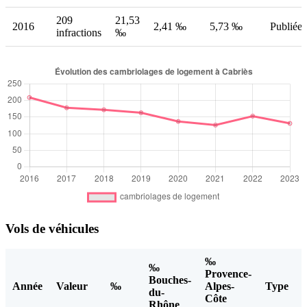
209
21,53
2016
2,41 ‰
5,73 ‰
Publiée
infractions
‰
Vols de véhicules
‰
‰
Provence-
Bouches-
Année
Valeur
‰
Alpes-
Type
du-
Côte
Rhône