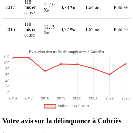
118
12,10
2017
mis en
0,78 ‰
1,64 ‰
Publiée
‰
cause
118
12,15
2016
mis en
0,72 ‰
1,65 ‰
Publiée
‰
cause
Votre avis sur la délinquance à Cabriès