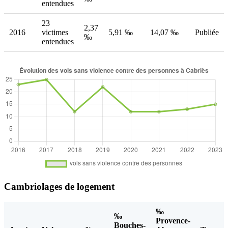
entendues
23
2,37
2016
victimes
5,91 ‰
14,07 ‰
Publiée
‰
entendues
Cambriolages de logement
‰
‰
Provence-
Bouches-