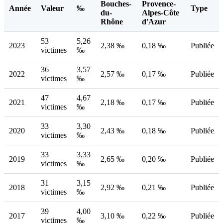
Bouches-
Provence-
Année
Valeur
‰
Type
du-
Alpes-Côte
Rhône
d'Azur
53
5,26
2023
2,38 ‰
0,18 ‰
Publiée
victimes
‰
36
3,57
2022
2,57 ‰
0,17 ‰
Publiée
victimes
‰
47
4,67
2021
2,18 ‰
0,17 ‰
Publiée
victimes
‰
33
3,30
2020
2,43 ‰
0,18 ‰
Publiée
victimes
‰
33
3,33
2019
2,65 ‰
0,20 ‰
Publiée
victimes
‰
31
3,15
2018
2,92 ‰
0,21 ‰
Publiée
victimes
‰
39
4,00
2017
3,10 ‰
0,22 ‰
Publiée
victimes
‰