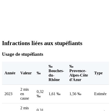
Infractions liées aux stupéfiants
Usage de stupéfiants
‰
‰
Bouches-
Provence-
Année
Valeur
‰
Type
du-
Alpes-Côte
Rhône
d'Azur
2 mis
0,32
2023
en
1,61 ‰
1,56 ‰
Estimée
‰
cause
2 mis
0,31