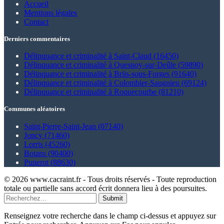
Accueil
Mentions légales
Contact
Derniers commentaires
Délinquance et criminalité à Saint-Claud (16450)
Délinquance et criminalité à Quesnoy-sur-Deûle (59890)
Délinquance et criminalité à Briis-sous-Forges (91640)
Délinquance et criminalité à Colombier-Saugnieu (69124)
Délinquance et criminalité à Roquecourbe (81210)
Communes aléatoires
Saint-Pierre-Saint-Jean (07140)
Joncy (71460)
Lorris (45260)
Botans (90400)
Punerot (88630)
© 2026 www.cacraint.fr - Tous droits réservés - Toute reproduction
totale ou partielle sans accord écrit donnera lieu à des poursuites.
Submit
Renseignez votre recherche dans le champ ci-dessus et appuyez sur