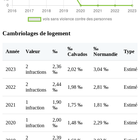
Cambriolages de logement
‰
‰
Année
Valeur
‰
Type
Calvados
Normandie
2
2,36
2023
2,02 ‰
3,04 ‰
Estimée
infractions
‰
2
2,44
2022
1,98 ‰
2,81 ‰
Estimée
infractions
‰
1
1,90
2021
1,75 ‰
1,81 ‰
Estimée
infraction
‰
1
2,00
2020
1,48 ‰
2,29 ‰
Estimée
infraction
‰
2
2,39