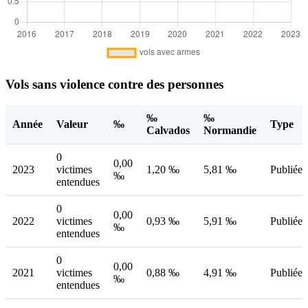
Vols sans violence contre des personnes
‰
‰
Année
Valeur
‰
Type
Calvados
Normandie
0
0,00
2023
victimes
1,20 ‰
5,81 ‰
Publiée
‰
entendues
0
0,00
2022
victimes
0,93 ‰
5,91 ‰
Publiée
‰
entendues
0
0,00
2021
victimes
0,88 ‰
4,91 ‰
Publiée
‰
entendues