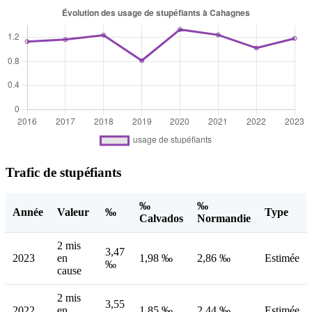
Trafic de stupéfiants
‰
‰
Année
Valeur
‰
Type
Calvados
Normandie
2 mis
3,47
2023
en
1,98 ‰
2,86 ‰
Estimée
‰
cause
2 mis
3,55
2022
en
1,85 ‰
2,44 ‰
Estimée