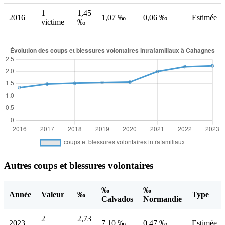
1
1,45
2016
1,07 ‰
0,06 ‰
Estimée
victime
‰
Autres coups et blessures volontaires
‰
‰
Année
Valeur
‰
Type
Calvados
Normandie
2
2,73
2023
7,10 ‰
0,47 ‰
Estimée