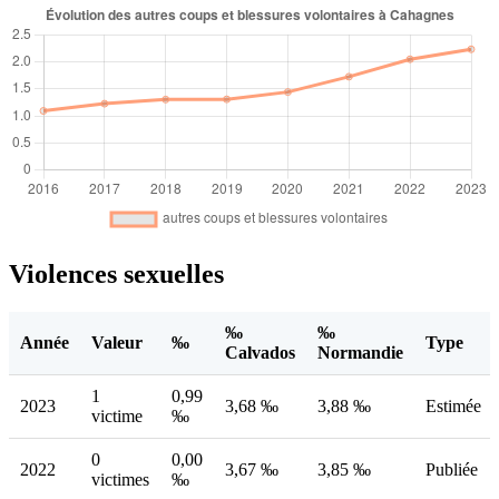
Violences sexuelles
‰
‰
Année
Valeur
‰
Type
Calvados
Normandie
1
0,99
2023
3,68 ‰
3,88 ‰
Estimée
victime
‰
0
0,00
2022
3,67 ‰
3,85 ‰
Publiée
victimes
‰