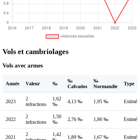
Vols et cambriolages
Vols avec armes
‰
‰
Année
Valeur
‰
Type
Calvados
Normandie
2
1,62
2023
4,13 ‰
1,95 ‰
Estimée
infractions
‰
2
1,50
2022
2,76 ‰
1,86 ‰
Estimée
infractions
‰
2
1,42
2021
1,89 ‰
1,67 ‰
Estimée
infractions
‰