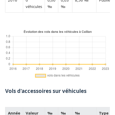
2016
0
0,00
0,03
8,56 ‰
Publiée
véhicules
‰
‰
Vols d'accessoires sur véhicules
Année
Valeur
‰
‰
‰
Type