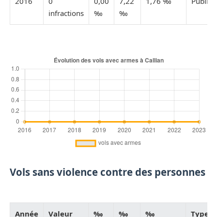
2016
0
0,00
7,22
1,76 ‰
Publiée
infractions
‰
‰
Vols sans violence contre des personnes
Année
Valeur
‰
‰
‰
Type