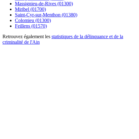
Massignieu-de-Rives (01300)
Miribel (01700)
Saint-Cyr-sur-Menthon (01380)
Colomieu (01300)
Feillens (01570)
Retrouvez également les
statistiques de la délinquance et de la
criminalité de l'Ain