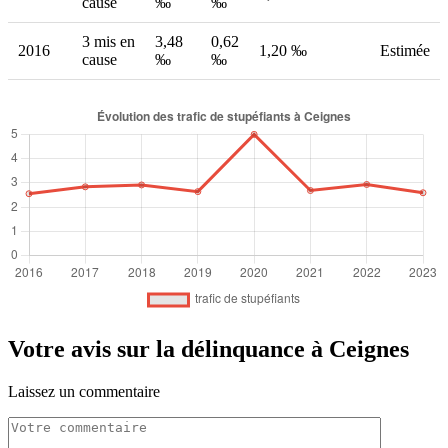
cause
‰
‰
3 mis en
3,48
0,62
2016
1,20 ‰
Estimée
cause
‰
‰
Votre avis sur la délinquance à Ceignes
Laissez un commentaire