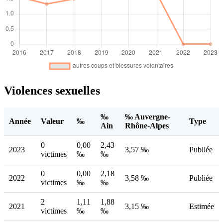
Violences sexuelles
‰
‰ Auvergne-
Année
Valeur
‰
Type
Ain
Rhône-Alpes
0
0,00
2,43
2023
3,57 ‰
Publiée
victimes
‰
‰
0
0,00
2,18
2022
3,58 ‰
Publiée
victimes
‰
‰
2
1,11
1,88
2021
3,15 ‰
Estimée
victimes
‰
‰