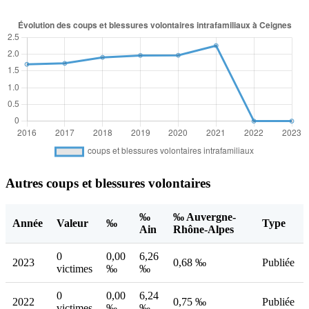
Autres coups et blessures volontaires
‰
‰ Auvergne-
Année
Valeur
‰
Type
Ain
Rhône-Alpes
0
0,00
6,26
2023
0,68 ‰
Publiée
victimes
‰
‰
0
0,00
6,24
2022
0,75 ‰
Publiée
victimes
‰
‰