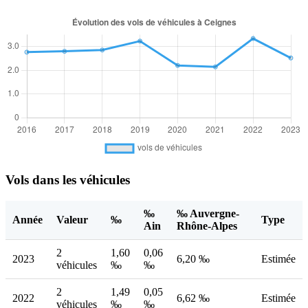
Vols dans les véhicules
‰
‰ Auvergne-
Année
Valeur
‰
Type
Ain
Rhône-Alpes
2
1,60
0,06
2023
6,20 ‰
Estimée
véhicules
‰
‰
2
1,49
0,05
2022
6,62 ‰
Estimée
véhicules
‰
‰