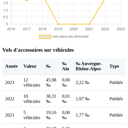
Vols d'accessoires sur véhicules
‰
‰ Auvergne-
Année
Valeur
‰
Type
Ain
Rhône-Alpes
12
45,98
0,00
2023
2,22 ‰
Publiée
véhicules
‰
‰
10
38,31
0,01
2022
1,97 ‰
Publiée
véhicules
‰
‰
5
19,16
0,00
2021
1,77 ‰
Publiée
véhicules
‰
‰