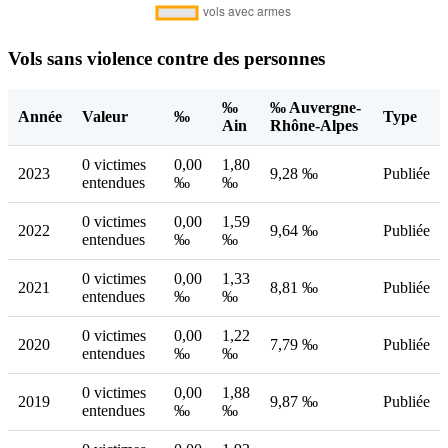
Vols sans violence contre des personnes
‰
‰ Auvergne-
Année
Valeur
‰
Type
Ain
Rhône-Alpes
0 victimes
0,00
1,80
2023
9,28 ‰
Publiée
entendues
‰
‰
0 victimes
0,00
1,59
2022
9,64 ‰
Publiée
entendues
‰
‰
0 victimes
0,00
1,33
2021
8,81 ‰
Publiée
entendues
‰
‰
0 victimes
0,00
1,22
2020
7,79 ‰
Publiée
entendues
‰
‰
0 victimes
0,00
1,88
2019
9,87 ‰
Publiée
entendues
‰
‰