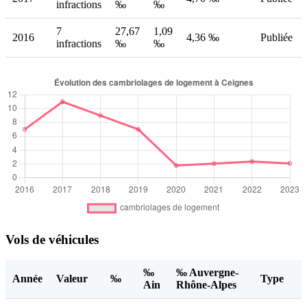
infractions
‰
‰
7
27,67
1,09
2016
4,36 ‰
Publiée
infractions
‰
‰
Vols de véhicules
‰
‰ Auvergne-
Année
Valeur
‰
Type
Ain
Rhône-Alpes