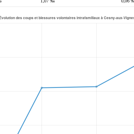
‰
1,07 ‰
0,06 