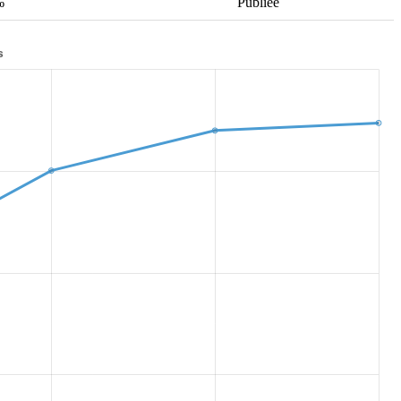
‰
Publiée