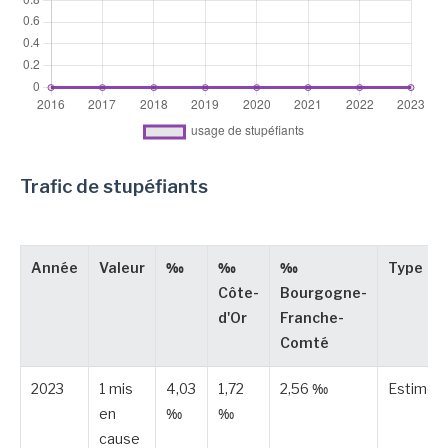
Trafic de stupéfiants
Année
Valeur
‰
‰
‰
Type
Côte-
Bourgogne-
d'Or
Franche-
Comté
2023
1 mis
4,03
1,72
2,56 ‰
Estimée
en
‰
‰
cause