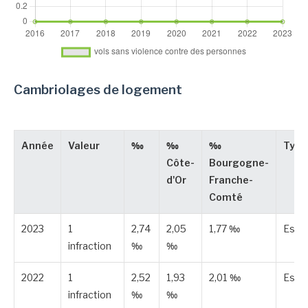
Cambriolages de logement
Année
Valeur
‰
‰
‰
Type
Côte-
Bourgogne-
d'Or
Franche-
Comté
2023
1
2,74
2,05
1,77 ‰
Esti
infraction
‰
‰
2022
1
2,52
1,93
2,01 ‰
Esti
infraction
‰
‰