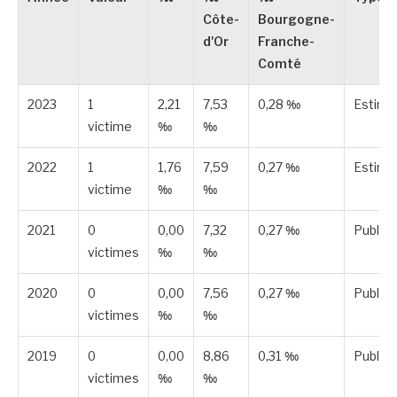
Côte-
Bourgogne-
d'Or
Franche-
Comté
2023
1
2,21
7,53
0,28 ‰
Estimé
victime
‰
‰
2022
1
1,76
7,59
0,27 ‰
Estimé
victime
‰
‰
2021
0
0,00
7,32
0,27 ‰
Publié
victimes
‰
‰
2020
0
0,00
7,56
0,27 ‰
Publié
victimes
‰
‰
2019
0
0,00
8,86
0,31 ‰
Publié
victimes
‰
‰