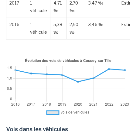
2017
1
4,71
2,70
3,47 ‰
Estimé
véhicule
‰
‰
2016
1
5,38
2,50
3,46 ‰
Estimé
véhicule
‰
‰
Vols dans les véhicules