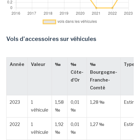
Vols d'accessoires sur véhicules
Année
Valeur
‰
‰
‰
Type
Côte-
Bourgogne-
d'Or
Franche-
Comté
2023
1
1,58
0,01
1,28 ‰
Estimé
véhicule
‰
‰
2022
1
1,92
0,01
1,27 ‰
Estimé
véhicule
‰
‰