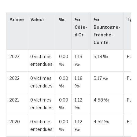
Année
Valeur
‰
‰
‰
Typ
Côte-
Bourgogne-
d'Or
Franche-
Comté
2023
0 victimes
0,00
1,13
5,18 ‰
Publ
entendues
‰
‰
2022
0 victimes
0,00
1,18
5,17 ‰
Publ
entendues
‰
‰
2021
0 victimes
0,00
1,12
4,58 ‰
Publ
entendues
‰
‰
2020
0 victimes
0,00
1,12
4,52 ‰
Publ
entendues
‰
‰