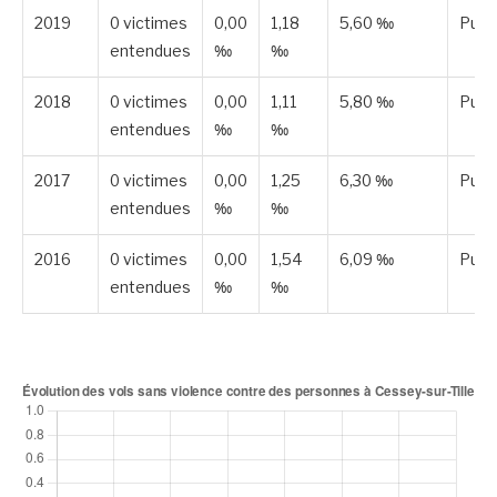
2019
0 victimes
0,00
1,18
5,60 ‰
Publ
entendues
‰
‰
2018
0 victimes
0,00
1,11
5,80 ‰
Publ
entendues
‰
‰
2017
0 victimes
0,00
1,25
6,30 ‰
Publ
entendues
‰
‰
2016
0 victimes
0,00
1,54
6,09 ‰
Publ
entendues
‰
‰