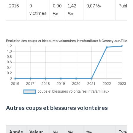
2016
0
0,00
1,42
0,07 ‰
Publié
victimes
‰
‰
Autres coups et blessures volontaires
Année
Valeur
‰
‰
‰
Type