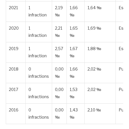
2021
1
2,19
1,66
1,64 ‰
Esti
infraction
‰
‰
2020
1
2,21
1,65
1,69 ‰
Esti
infraction
‰
‰
2019
1
2,57
1,67
1,88 ‰
Esti
infraction
‰
‰
2018
0
0,00
1,66
2,02 ‰
Publi
infractions
‰
‰
2017
0
0,00
1,53
2,02 ‰
Publi
infractions
‰
‰
2016
0
0,00
1,43
2,10 ‰
Publi
infractions
‰
‰