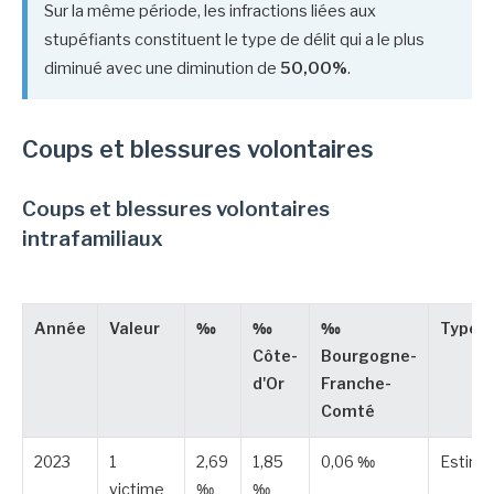
Sur la même période, les infractions liées aux
stupéfiants constituent le type de délit qui a le plus
diminué avec une diminution de
50,00%
.
Coups et blessures volontaires
Coups et blessures volontaires
intrafamiliaux
Année
Valeur
‰
‰
‰
Type
Côte-
Bourgogne-
d'Or
Franche-
Comté
2023
1
2,69
1,85
0,06 ‰
Estimé
victime
‰
‰