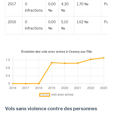
2017
0
0,00
4,30
1,70 ‰
Publi
infractions
‰
‰
2016
0
0,00
5,10
1,62 ‰
Publi
infractions
‰
‰
Vols sans violence contre des personnes