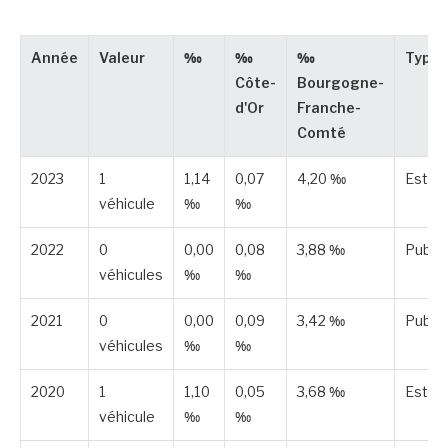
Année
Valeur
‰
‰
‰
Type
Côte-
Bourgogne-
d'Or
Franche-
Comté
2023
1
1,14
0,07
4,20 ‰
Estim
véhicule
‰
‰
2022
0
0,00
0,08
3,88 ‰
Publié
véhicules
‰
‰
2021
0
0,00
0,09
3,42 ‰
Publié
véhicules
‰
‰
2020
1
1,10
0,05
3,68 ‰
Estim
véhicule
‰
‰