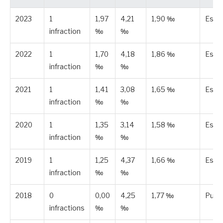
2023
1
1,97
4,21
1,90 ‰
Esti
infraction
‰
‰
2022
1
1,70
4,18
1,86 ‰
Esti
infraction
‰
‰
2021
1
1,41
3,08
1,65 ‰
Esti
infraction
‰
‰
2020
1
1,35
3,14
1,58 ‰
Esti
infraction
‰
‰
2019
1
1,25
4,37
1,66 ‰
Esti
infraction
‰
‰
2018
0
0,00
4,25
1,77 ‰
Publi
infractions
‰
‰