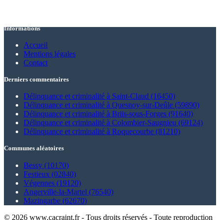
Informations
Accueil
Mentions légales
Contact
Derniers commentaires
Délinquance et criminalité à Saint-Claud (16450)
Délinquance et criminalité à Quesnoy-sur-Deûle (59890)
Délinquance et criminalité à Briis-sous-Forges (91640)
Délinquance et criminalité à Colombier-Saugnieu (69124)
Délinquance et criminalité à Roquecourbe (81210)
Communes aléatoires
Bessy (10170)
Festieux (02840)
Végennes (19120)
Angerville-la-Martel (76540)
Mazingarbe (62670)
© 2026 www.cacraint.fr - Tous droits réservés - Toute reproduction