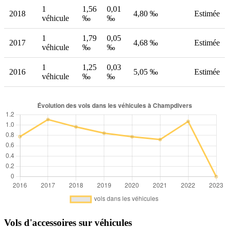
1
1,56
0,01
2018
4,80 ‰
Estimée
véhicule
‰
‰
1
1,79
0,05
2017
4,68 ‰
Estimée
véhicule
‰
‰
1
1,25
0,03
2016
5,05 ‰
Estimée
véhicule
‰
‰
Vols d'accessoires sur véhicules