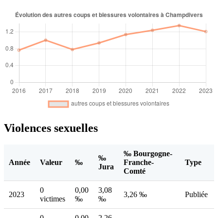
Violences sexuelles
‰ Bourgogne-
‰
Année
Valeur
‰
Franche-
Type
Jura
Comté
0
0,00
3,08
2023
3,26 ‰
Publiée
victimes
‰
‰
0
0,00
2,26