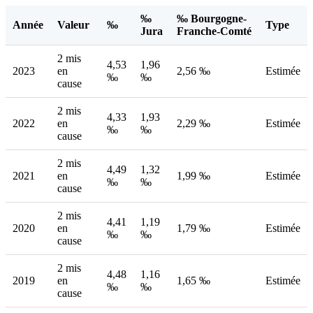
‰
‰ Bourgogne-
Année
Valeur
‰
Type
Jura
Franche-Comté
2 mis
4,53
1,96
2023
en
2,56 ‰
Estimée
‰
‰
cause
2 mis
4,33
1,93
2022
en
2,29 ‰
Estimée
‰
‰
cause
2 mis
4,49
1,32
2021
en
1,99 ‰
Estimée
‰
‰
cause
2 mis
4,41
1,19
2020
en
1,79 ‰
Estimée
‰
‰
cause
2 mis
4,48
1,16
2019
en
1,65 ‰
Estimée
‰
‰
cause