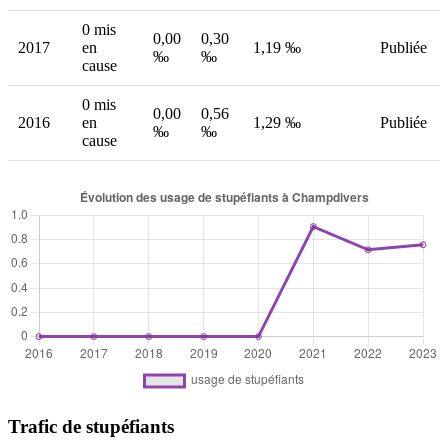
0 mis
0,00
0,30
2017
en
1,19 ‰
Publiée
‰
‰
cause
0 mis
0,00
0,56
2016
en
1,29 ‰
Publiée
‰
‰
cause
Trafic de stupéfiants