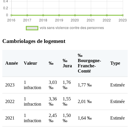
Cambriolages de logement
‰
‰
Bourgogne-
Année
Valeur
‰
Type
Jura
Franche-
Comté
1
3,03
1,76
2023
1,77 ‰
Estimée
infraction
‰
‰
1
3,36
1,55
2022
2,01 ‰
Estimée
infraction
‰
‰
1
2,45
1,50
2021
1,64 ‰
Estimée
infraction
‰
‰