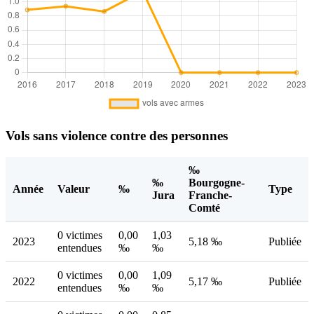
Vols sans violence contre des personnes
‰
‰
Bourgogne-
Année
Valeur
‰
Type
Jura
Franche-
Comté
0 victimes
0,00
1,03
2023
5,18 ‰
Publiée
entendues
‰
‰
0 victimes
0,00
1,09
2022
5,17 ‰
Publiée
entendues
‰
‰