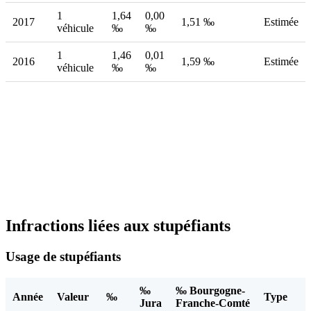
1
1,64
0,00
2017
1,51 ‰
Estimée
véhicule
‰
‰
1
1,46
0,01
2016
1,59 ‰
Estimée
véhicule
‰
‰
Infractions liées aux stupéfiants
Usage de stupéfiants
‰
‰ Bourgogne-
Année
Valeur
‰
Type
Jura
Franche-Comté