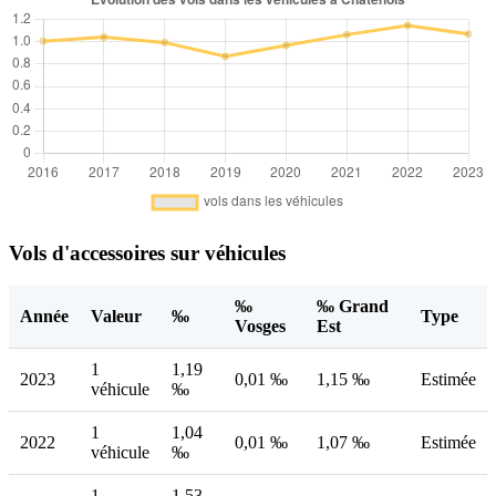
Vols d'accessoires sur véhicules
‰
‰ Grand
Année
Valeur
‰
Type
Vosges
Est
1
1,19
2023
0,01 ‰
1,15 ‰
Estimée
véhicule
‰
1
1,04
2022
0,01 ‰
1,07 ‰
Estimée
véhicule
‰
1
1,53