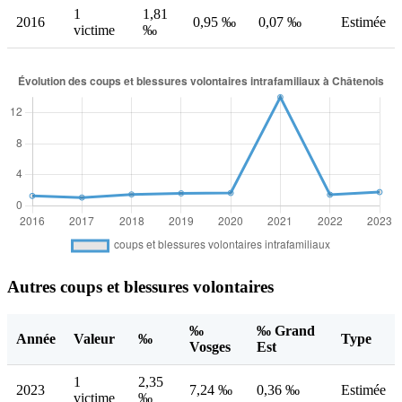
1
1,81
2016
0,95 ‰
0,07 ‰
Estimée
victime
‰
Autres coups et blessures volontaires
‰
‰ Grand
Année
Valeur
‰
Type
Vosges
Est
1
2,35
2023
7,24 ‰
0,36 ‰
Estimée
victime
‰