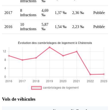
infractions
‰
8
4,69
2017
1,37 ‰
2,36 ‰
Publiée
infractions
‰
10
5,87
2016
1,54 ‰
2,23 ‰
Publiée
infractions
‰
Vols de véhicules