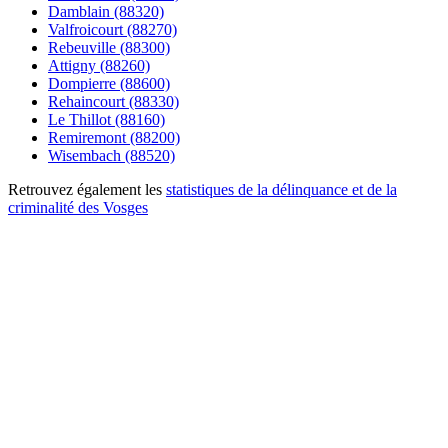
Damblain (88320)
Valfroicourt (88270)
Rebeuville (88300)
Attigny (88260)
Dompierre (88600)
Rehaincourt (88330)
Le Thillot (88160)
Remiremont (88200)
Wisembach (88520)
Retrouvez également les
statistiques de la délinquance et de la
criminalité des Vosges