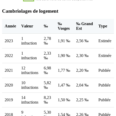
Cambriolages de logement
‰
‰ Grand
Année
Valeur
‰
Type
Vosges
Est
1
2,78
2023
1,91 ‰
2,56 ‰
Estimée
infraction
‰
1
2,33
2022
1,90 ‰
2,30 ‰
Estimée
infraction
‰
12
6,98
2021
1,77 ‰
2,20 ‰
Publiée
infractions
‰
10
5,82
2020
1,47 ‰
2,04 ‰
Publiée
infractions
‰
14
8,23
2019
1,50 ‰
2,25 ‰
Publiée
infractions
‰
9
5,30
2018
1,54 ‰
2,26 ‰
Publiée