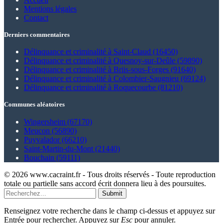
Mentions légales
Contact
Derniers commentaires
Délinquance et criminalité à Saint-Claud (16450)
Délinquance et criminalité à Quesnoy-sur-Deûle (59890)
Délinquance et criminalité à Briis-sous-Forges (91640)
Délinquance et criminalité à Colombier-Saugnieu (69124)
Délinquance et criminalité à Roquecourbe (81210)
Communes aléatoires
Wingersheim (67170)
Meucon (56890)
Puyvalador (66210)
Saint-Martin-du-Mont (21440)
Bouchain (59111)
© 2026 www.cacraint.fr - Tous droits réservés - Toute reproduction
totale ou partielle sans accord écrit donnera lieu à des poursuites.
Submit
Renseignez votre recherche dans le champ ci-dessus et appuyez sur
Entrée pour rechercher. Appuyez sur
Esc
pour annuler.