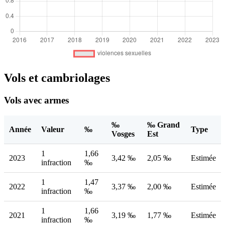
Vols et cambriolages
Vols avec armes
‰
‰ Grand
Année
Valeur
‰
Type
Vosges
Est
1
1,66
2023
3,42 ‰
2,05 ‰
Estimée
infraction
‰
1
1,47
2022
3,37 ‰
2,00 ‰
Estimée
infraction
‰
1
1,66
2021
3,19 ‰
1,77 ‰
Estimée
infraction
‰