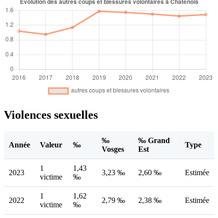
Violences sexuelles
‰
‰ Grand
Année
Valeur
‰
Type
Vosges
Est
1
1,43
2023
3,23 ‰
2,60 ‰
Estimée
victime
‰
1
1,62
2022
2,79 ‰
2,38 ‰
Estimée
victime
‰