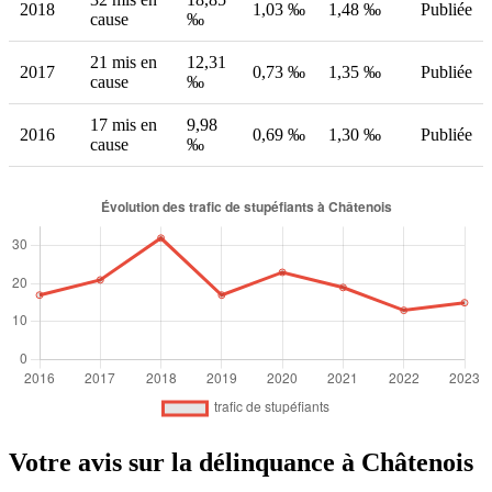
2018
1,03 ‰
1,48 ‰
Publiée
cause
‰
21 mis en
12,31
2017
0,73 ‰
1,35 ‰
Publiée
cause
‰
17 mis en
9,98
2016
0,69 ‰
1,30 ‰
Publiée
cause
‰
Votre avis sur la délinquance à Châtenois