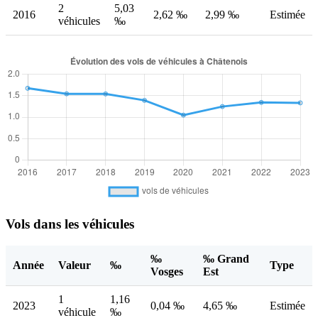
2
5,03
2016
2,62 ‰
2,99 ‰
Estimée
véhicules
‰
Vols dans les véhicules
‰
‰ Grand
Année
Valeur
‰
Type
Vosges
Est
1
1,16
2023
0,04 ‰
4,65 ‰
Estimée
véhicule
‰