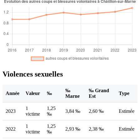
Violences sexuelles
‰
‰ Grand
Année
Valeur
‰
Type
Marne
Est
1
1,25
2023
3,84 ‰
2,60 ‰
Estimée
victime
‰
1
1,25
2022
2,93 ‰
2,38 ‰
Estimée
victime
‰