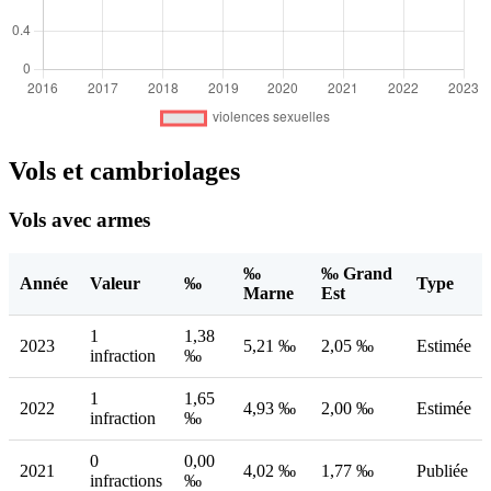
Vols et cambriolages
Vols avec armes
‰
‰ Grand
Année
Valeur
‰
Type
Marne
Est
1
1,38
2023
5,21 ‰
2,05 ‰
Estimée
infraction
‰
1
1,65
2022
4,93 ‰
2,00 ‰
Estimée
infraction
‰
0
0,00
2021
4,02 ‰
1,77 ‰
Publiée
infractions
‰