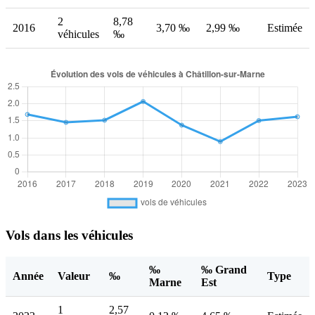
2
8,78
2016
3,70 ‰
2,99 ‰
Estimée
véhicules
‰
Vols dans les véhicules
‰
‰ Grand
Année
Valeur
‰
Type
Marne
Est
1
2,57