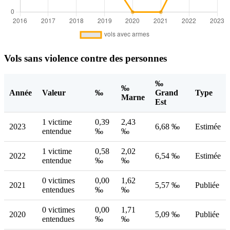
Vols sans violence contre des personnes
‰
‰
Année
Valeur
‰
Grand
Type
Marne
Est
1 victime
0,39
2,43
2023
6,68 ‰
Estimée
entendue
‰
‰
1 victime
0,58
2,02
2022
6,54 ‰
Estimée
entendue
‰
‰
0 victimes
0,00
1,62
2021
5,57 ‰
Publiée
entendues
‰
‰
0 victimes
0,00
1,71
2020
5,09 ‰
Publiée
entendues
‰
‰