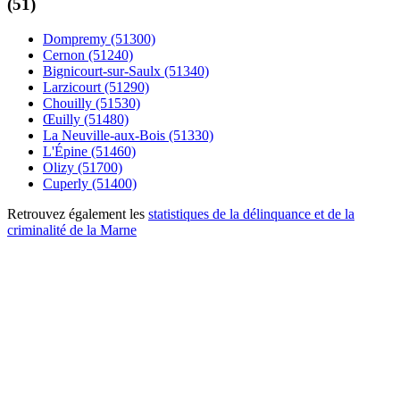
(51)
Dompremy (51300)
Cernon (51240)
Bignicourt-sur-Saulx (51340)
Larzicourt (51290)
Chouilly (51530)
Œuilly (51480)
La Neuville-aux-Bois (51330)
L'Épine (51460)
Olizy (51700)
Cuperly (51400)
Retrouvez également les
statistiques de la délinquance et de la
criminalité de la Marne