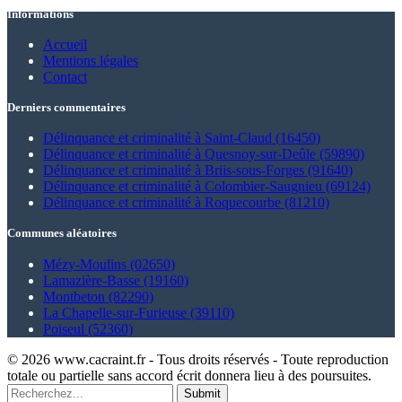
Informations
Accueil
Mentions légales
Contact
Derniers commentaires
Délinquance et criminalité à Saint-Claud (16450)
Délinquance et criminalité à Quesnoy-sur-Deûle (59890)
Délinquance et criminalité à Briis-sous-Forges (91640)
Délinquance et criminalité à Colombier-Saugnieu (69124)
Délinquance et criminalité à Roquecourbe (81210)
Communes aléatoires
Mézy-Moulins (02650)
Lamazière-Basse (19160)
Montbeton (82290)
La Chapelle-sur-Furieuse (39110)
Poiseul (52360)
© 2026 www.cacraint.fr - Tous droits réservés - Toute reproduction
totale ou partielle sans accord écrit donnera lieu à des poursuites.
Submit