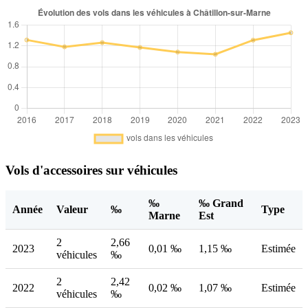
Vols d'accessoires sur véhicules
‰
‰ Grand
Année
Valeur
‰
Type
Marne
Est
2
2,66
2023
0,01 ‰
1,15 ‰
Estimée
véhicules
‰
2
2,42
2022
0,02 ‰
1,07 ‰
Estimée
véhicules
‰