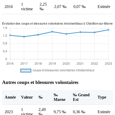
1
2,25
2016
2,07 ‰
0,07 ‰
Estimée
victime
‰
Autres coups et blessures volontaires
‰
‰ Grand
Année
Valeur
‰
Type
Marne
Est
1
2,49
2023
9,75 ‰
0,36 ‰
Estimée
victime
‰