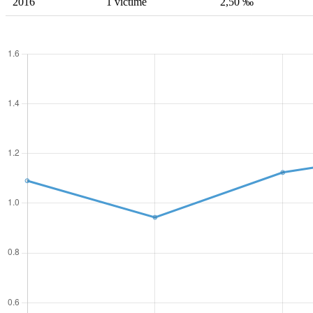
2016
1 victime
2,50 ‰