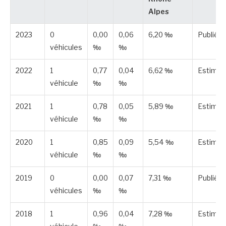
Alpes
2023
0
0,00
0,06
6,20 ‰
Publiée
véhicules
‰
‰
2022
1
0,77
0,04
6,62 ‰
Estimé
véhicule
‰
‰
2021
1
0,78
0,05
5,89 ‰
Estimé
véhicule
‰
‰
2020
1
0,85
0,09
5,54 ‰
Estimé
véhicule
‰
‰
2019
0
0,00
0,07
7,31 ‰
Publiée
véhicules
‰
‰
2018
1
0,96
0,04
7,28 ‰
Estimé