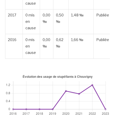
cause
2017
0 mis
0,00
0,50
1,48 ‰
Publiée
en
‰
‰
cause
2016
0 mis
0,00
0,62
1,66 ‰
Publiée
en
‰
‰
cause