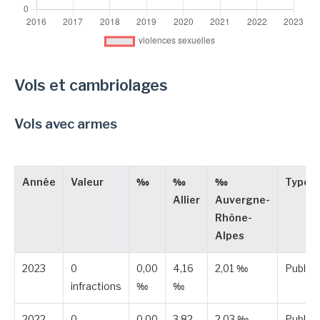
Vols et cambriolages
Vols avec armes
Année
Valeur
‰
‰
‰
Type
Allier
Auvergne-
Rhône-
Alpes
2023
0
0,00
4,16
2,01 ‰
Publié
infractions
‰
‰
2022
0
0,00
3,82
2,03 ‰
Publié