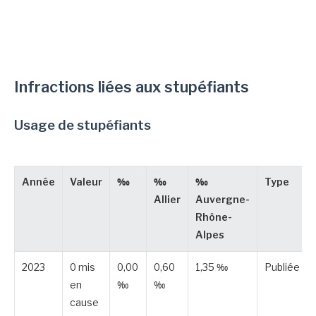
Infractions liées aux stupéfiants
Usage de stupéfiants
Année
Valeur
‰
‰
‰
Type
Allier
Auvergne-
Rhône-
Alpes
2023
0 mis
0,00
0,60
1,35 ‰
Publiée
en
‰
‰
cause