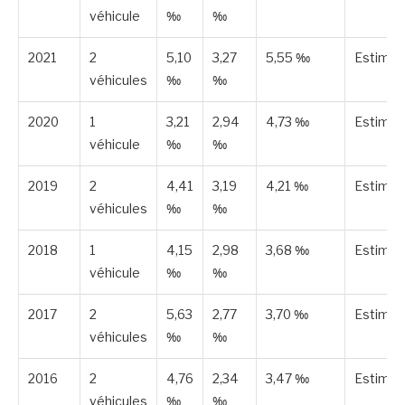
véhicule
‰
‰
2021
2
5,10
3,27
5,55 ‰
Estimé
véhicules
‰
‰
2020
1
3,21
2,94
4,73 ‰
Estimé
véhicule
‰
‰
2019
2
4,41
3,19
4,21 ‰
Estimé
véhicules
‰
‰
2018
1
4,15
2,98
3,68 ‰
Estimé
véhicule
‰
‰
2017
2
5,63
2,77
3,70 ‰
Estimé
véhicules
‰
‰
2016
2
4,76
2,34
3,47 ‰
Estimé
véhicules
‰
‰