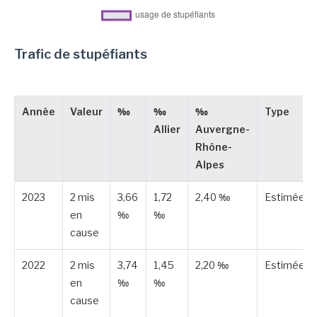
Trafic de stupéfiants
Année
Valeur
‰
‰
‰
Type
Allier
Auvergne-
Rhône-
Alpes
2023
2 mis
3,66
1,72
2,40 ‰
Estimée
en
‰
‰
cause
2022
2 mis
3,74
1,45
2,20 ‰
Estimée
en
‰
‰
cause