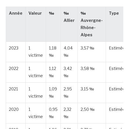
Année
Valeur
‰
‰
‰
Type
Allier
Auvergne-
Rhône-
Alpes
2023
1
1,18
4,04
3,57 ‰
Estimée
victime
‰
‰
2022
1
1,12
3,42
3,58 ‰
Estimée
victime
‰
‰
2021
1
1,09
2,95
3,15 ‰
Estimée
victime
‰
‰
2020
1
0,95
2,32
2,50 ‰
Estimée
victime
‰
‰