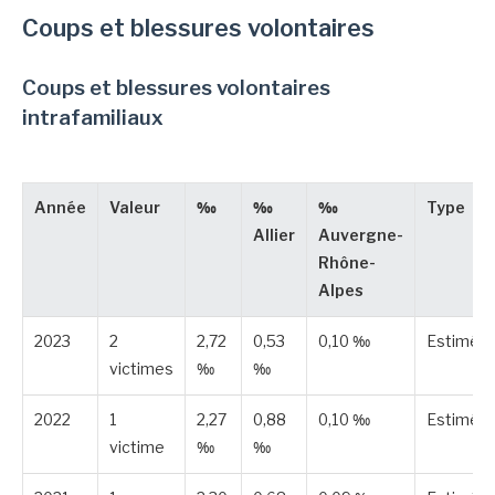
Coups et blessures volontaires
Coups et blessures volontaires
intrafamiliaux
Année
Valeur
‰
‰
‰
Type
Allier
Auvergne-
Rhône-
Alpes
2023
2
2,72
0,53
0,10 ‰
Estimée
victimes
‰
‰
2022
1
2,27
0,88
0,10 ‰
Estimée
victime
‰
‰