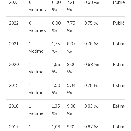
2023
0
0,00
7,21
0,68 ‰
Publiée
victimes
‰
‰
2022
0
0,00
7,75
0,75 ‰
Publiée
victimes
‰
‰
2021
1
1,75
8,07
0,78 ‰
Estimée
victime
‰
‰
2020
1
1,56
8,00
0,68 ‰
Estimée
victime
‰
‰
2019
1
1,50
9,34
0,78 ‰
Estimée
victime
‰
‰
2018
1
1,35
9,08
0,83 ‰
Estimée
victime
‰
‰
2017
1
1,06
9,01
0,87 ‰
Estimée