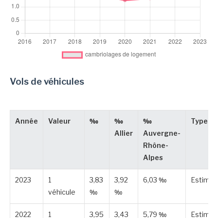
Vols de véhicules
Année
Valeur
‰
‰
‰
Type
Allier
Auvergne-
Rhône-
Alpes
2023
1
3,83
3,92
6,03 ‰
Estimé
véhicule
‰
‰
2022
1
3,95
3,43
5,79 ‰
Estimé