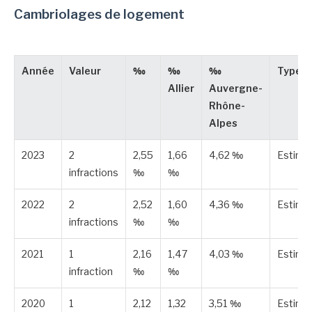
Cambriolages de logement
Année
Valeur
‰
‰
‰
Type
Allier
Auvergne-
Rhône-
Alpes
2023
2
2,55
1,66
4,62 ‰
Estimé
infractions
‰
‰
2022
2
2,52
1,60
4,36 ‰
Estimé
infractions
‰
‰
2021
1
2,16
1,47
4,03 ‰
Estimé
infraction
‰
‰
2020
1
2,12
1,32
3,51 ‰
Estimé