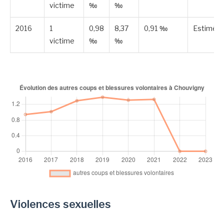
victime
‰
‰
2016
1
0,98
8,37
0,91 ‰
Estimée
victime
‰
‰
Violences sexuelles