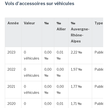
Vols d'accessoires sur véhicules
Année
Valeur
‰
‰
‰
Type
Allier
Auvergne-
Rhône-
Alpes
2023
0
0,00
0,01
2,22 ‰
Publiée
véhicules
‰
‰
2022
0
0,00
0,00
1,97 ‰
Publiée
véhicules
‰
‰
2021
0
0,00
0,00
1,77 ‰
Publiée
véhicules
‰
‰
2020
0
0,00
0,01
1,71 ‰
Publiée