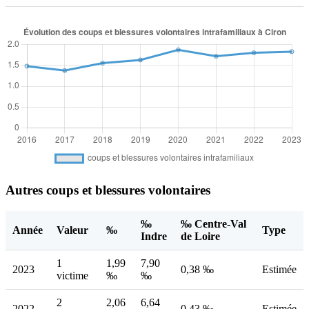
Autres coups et blessures volontaires
‰
‰ Centre-Val
Année
Valeur
‰
Type
Indre
de Loire
1
1,99
7,90
2023
0,38 ‰
Estimée
victime
‰
‰
2
2,06
6,64
2022
0,43 ‰
Estimée