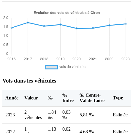
Vols dans les véhicules
‰
‰ Centre-
Année
Valeur
‰
Type
Indre
Val de Loire
2
1,84
0,03
2023
5,81 ‰
Estimée
véhicules
‰
‰
1
1,13
0,02
2022
4,68 ‰
Estimée