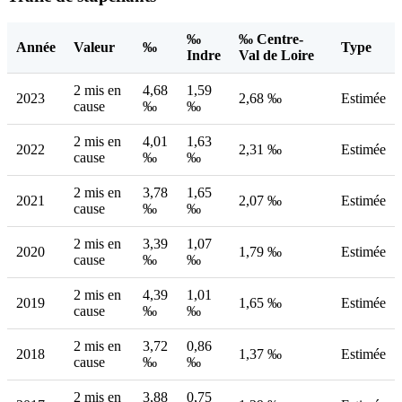
‰
‰ Centre-
Année
Valeur
‰
Type
Indre
Val de Loire
2 mis en
4,68
1,59
2023
2,68 ‰
Estimée
cause
‰
‰
2 mis en
4,01
1,63
2022
2,31 ‰
Estimée
cause
‰
‰
2 mis en
3,78
1,65
2021
2,07 ‰
Estimée
cause
‰
‰
2 mis en
3,39
1,07
2020
1,79 ‰
Estimée
cause
‰
‰
2 mis en
4,39
1,01
2019
1,65 ‰
Estimée
cause
‰
‰
2 mis en
3,72
0,86
2018
1,37 ‰
Estimée
cause
‰
‰
2 mis en
3,88
0,75