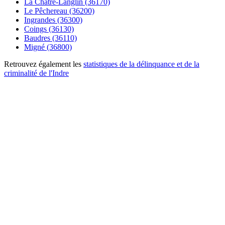
La Châtre-Langlin (36170)
Le Pêchereau (36200)
Ingrandes (36300)
Coings (36130)
Baudres (36110)
Migné (36800)
Retrouvez également les
statistiques de la délinquance et de la
criminalité de l'Indre