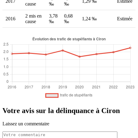
2017
1,29 ‰
Estimée
cause
‰
‰
2 mis en
3,78
0,68
2016
1,24 ‰
Estimée
cause
‰
‰
Votre avis sur la délinquance à Ciron
Laissez un commentaire