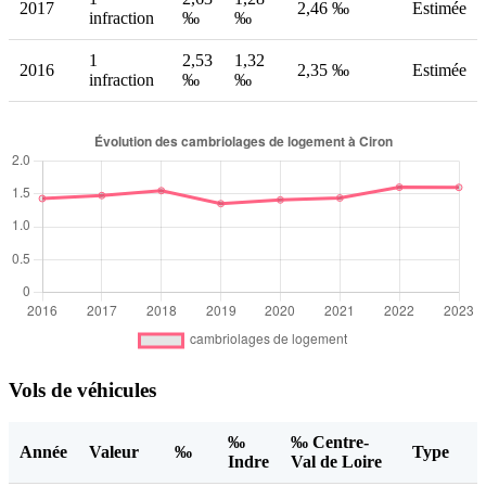
2017
2,46 ‰
Estimée
infraction
‰
‰
1
2,53
1,32
2016
2,35 ‰
Estimée
infraction
‰
‰
Vols de véhicules
‰
‰ Centre-
Année
Valeur
‰
Type
Indre
Val de Loire