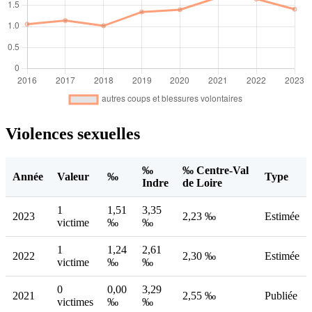
Violences sexuelles
‰
‰ Centre-Val
Année
Valeur
‰
Type
Indre
de Loire
1
1,51
3,35
2023
2,23 ‰
Estimée
victime
‰
‰
1
1,24
2,61
2022
2,30 ‰
Estimée
victime
‰
‰
0
0,00
3,29
2021
2,55 ‰
Publiée
victimes
‰
‰