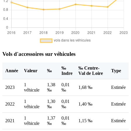
Vols d'accessoires sur véhicules
‰
‰ Centre-
Année
Valeur
‰
Type
Indre
Val de Loire
1
1,38
0,01
2023
1,68 ‰
Estimée
véhicule
‰
‰
1
1,30
0,01
2022
1,40 ‰
Estimée
véhicule
‰
‰
1
1,37
0,01
2021
1,15 ‰
Estimée
véhicule
‰
‰