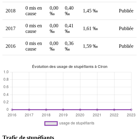
0 mis en
0,00
0,40
2018
1,45 ‰
Publiée
cause
‰
‰
0 mis en
0,00
0,41
2017
1,61 ‰
Publiée
cause
‰
‰
0 mis en
0,00
0,36
2016
1,59 ‰
Publiée
cause
‰
‰
Trafic de stupéfiants