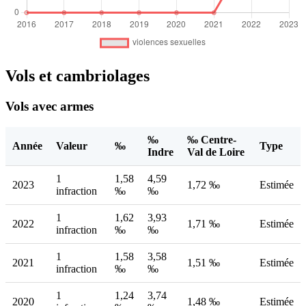
Vols et cambriolages
Vols avec armes
‰
‰ Centre-
Année
Valeur
‰
Type
Indre
Val de Loire
1
1,58
4,59
2023
1,72 ‰
Estimée
infraction
‰
‰
1
1,62
3,93
2022
1,71 ‰
Estimée
infraction
‰
‰
1
1,58
3,58
2021
1,51 ‰
Estimée
infraction
‰
‰
1
1,24
3,74
2020
1,48 ‰
Estimée