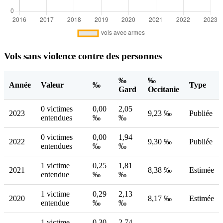
Vols sans violence contre des personnes
‰
‰
Année
Valeur
‰
Type
Gard
Occitanie
0 victimes
0,00
2,05
2023
9,23 ‰
Publiée
entendues
‰
‰
0 victimes
0,00
1,94
2022
9,30 ‰
Publiée
entendues
‰
‰
1 victime
0,25
1,81
2021
8,38 ‰
Estimée
entendue
‰
‰
1 victime
0,29
2,13
2020
8,17 ‰
Estimée
entendue
‰
‰
1 victime
0,30
2,74