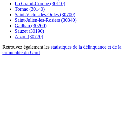
La Grand-Combe (30110)
Tornac (30140)
Saint-Victor-des-Oules (30700)
Saint-Julien-les-Rosiers (30340)
Gailhan (30260)
Sauzet (30190)
Alzon (30770)
Retrouvez également les
statistiques de la délinquance et de la
criminalité du Gard