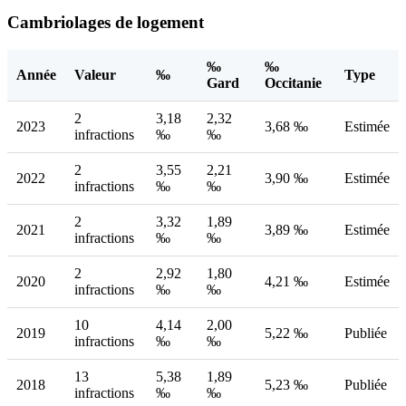
Cambriolages de logement
‰
‰
Année
Valeur
‰
Type
Gard
Occitanie
2
3,18
2,32
2023
3,68 ‰
Estimée
infractions
‰
‰
2
3,55
2,21
2022
3,90 ‰
Estimée
infractions
‰
‰
2
3,32
1,89
2021
3,89 ‰
Estimée
infractions
‰
‰
2
2,92
1,80
2020
4,21 ‰
Estimée
infractions
‰
‰
10
4,14
2,00
2019
5,22 ‰
Publiée
infractions
‰
‰
13
5,38
1,89
2018
5,23 ‰
Publiée
infractions
‰
‰