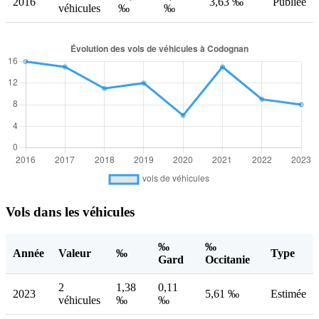
2016
3,63 ‰
Publiée
véhicules
‰
‰
Vols dans les véhicules
‰
‰
Année
Valeur
‰
Type
Gard
Occitanie
2
1,38
0,11
2023
5,61 ‰
Estimée
véhicules
‰
‰