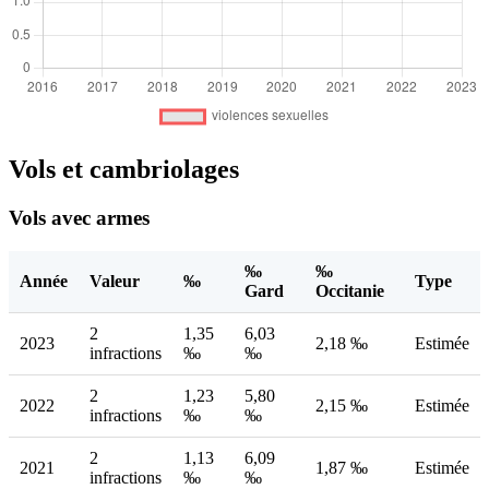
Vols et cambriolages
Vols avec armes
‰
‰
Année
Valeur
‰
Type
Gard
Occitanie
2
1,35
6,03
2023
2,18 ‰
Estimée
infractions
‰
‰
2
1,23
5,80
2022
2,15 ‰
Estimée
infractions
‰
‰
2
1,13
6,09
2021
1,87 ‰
Estimée
infractions
‰
‰