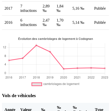
7
2,89
1,84
2017
5,16 ‰
Publiée
infractions
‰
‰
6
2,47
1,70
2016
5,14 ‰
Publiée
infractions
‰
‰
Vols de véhicules
‰
‰
Année
Valeur
‰
Type