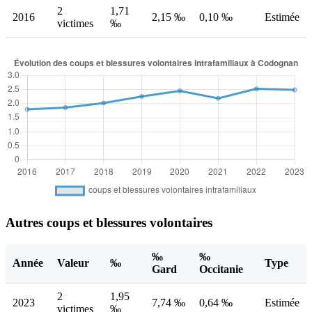
2
1,71
2016
2,15 ‰
0,10 ‰
Estimée
victimes
‰
Autres coups et blessures volontaires
‰
‰
Année
Valeur
‰
Type
Gard
Occitanie
2
1,95
2023
7,74 ‰
0,64 ‰
Estimée
victimes
‰