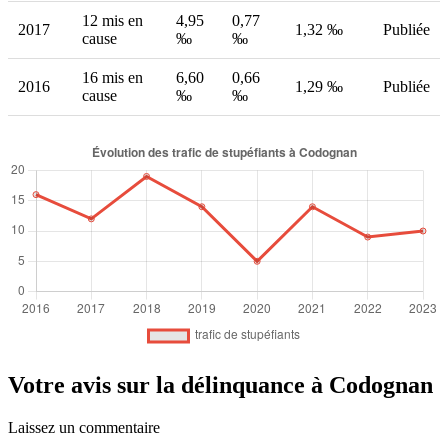
12 mis en
4,95
0,77
2017
1,32 ‰
Publiée
cause
‰
‰
16 mis en
6,60
0,66
2016
1,29 ‰
Publiée
cause
‰
‰
Votre avis sur la délinquance à Codognan
Laissez un commentaire