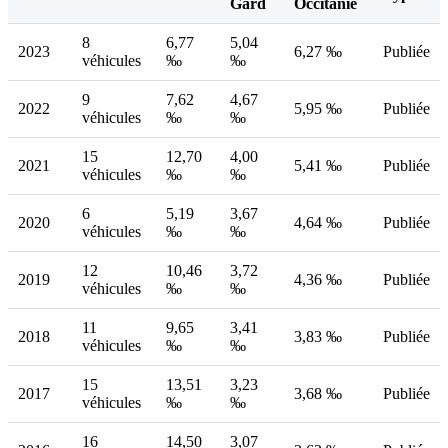
Gard
Occitanie
8
6,77
5,04
2023
6,27 ‰
Publiée
véhicules
‰
‰
9
7,62
4,67
2022
5,95 ‰
Publiée
véhicules
‰
‰
15
12,70
4,00
2021
5,41 ‰
Publiée
véhicules
‰
‰
6
5,19
3,67
2020
4,64 ‰
Publiée
véhicules
‰
‰
12
10,46
3,72
2019
4,36 ‰
Publiée
véhicules
‰
‰
11
9,65
3,41
2018
3,83 ‰
Publiée
véhicules
‰
‰
15
13,51
3,23
2017
3,68 ‰
Publiée
véhicules
‰
‰
16
14,50
3,07