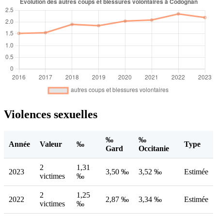
Violences sexuelles
‰
‰
Année
Valeur
‰
Type
Gard
Occitanie
2
1,31
2023
3,50 ‰
3,52 ‰
Estimée
victimes
‰
2
1,25
2022
2,87 ‰
3,34 ‰
Estimée
victimes
‰