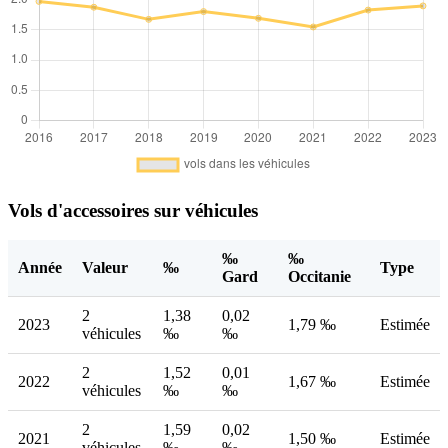
Vols d'accessoires sur véhicules
‰
‰
Année
Valeur
‰
Type
Gard
Occitanie
2
1,38
0,02
2023
1,79 ‰
Estimée
véhicules
‰
‰
2
1,52
0,01
2022
1,67 ‰
Estimée
véhicules
‰
‰
2
1,59
0,02
2021
1,50 ‰
Estimée
véhicules
‰
‰