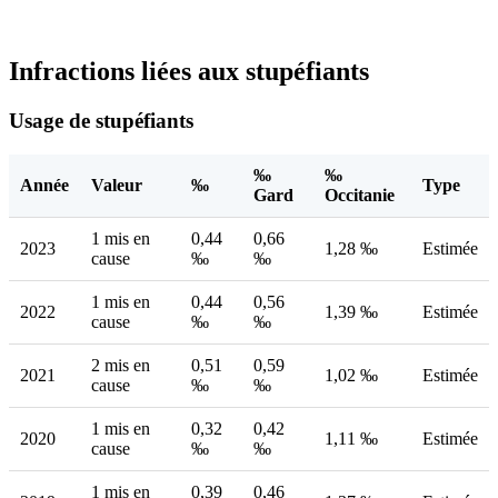
Infractions liées aux stupéfiants
Usage de stupéfiants
‰
‰
Année
Valeur
‰
Type
Gard
Occitanie
1 mis en
0,44
0,66
2023
1,28 ‰
Estimée
cause
‰
‰
1 mis en
0,44
0,56
2022
1,39 ‰
Estimée
cause
‰
‰
2 mis en
0,51
0,59
2021
1,02 ‰
Estimée
cause
‰
‰
1 mis en
0,32
0,42
2020
1,11 ‰
Estimée
cause
‰
‰
1 mis en
0,39
0,46