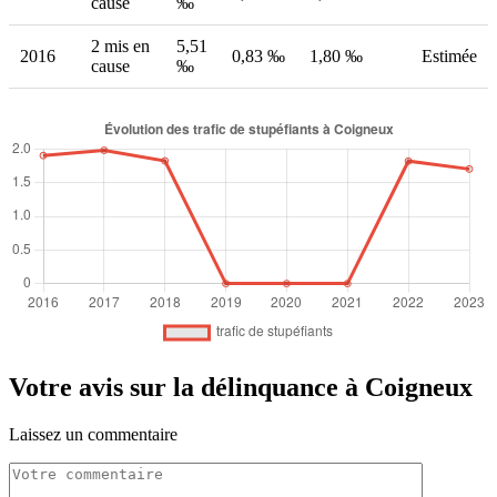
cause
‰
2 mis en
5,51
2016
0,83 ‰
1,80 ‰
Estimée
cause
‰
Votre avis sur la délinquance à Coigneux
Laissez un commentaire