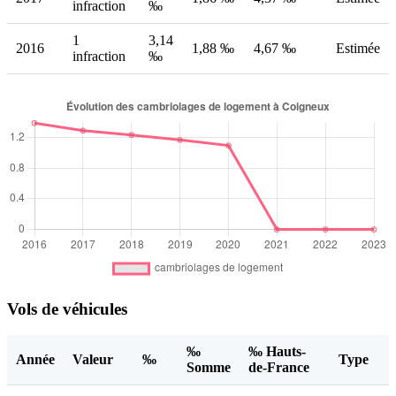
infraction
‰
1
3,14
2016
1,88 ‰
4,67 ‰
Estimée
infraction
‰
Vols de véhicules
‰
‰ Hauts-
Année
Valeur
‰
Type
Somme
de-France