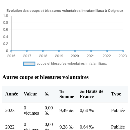
Autres coups et blessures volontaires
‰
‰ Hauts-de-
Année
Valeur
‰
Type
Somme
France
0
0,00
2023
9,49 ‰
0,64 ‰
Publiée
victimes
‰
0
0,00
2022
9,28 ‰
0,64 ‰
Publiée
victimes
‰