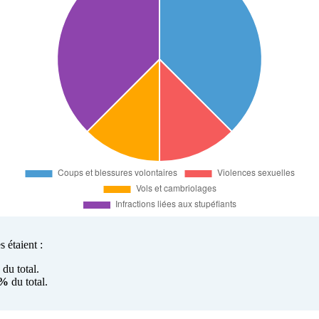
 étaient :
du total.
0%
du total.