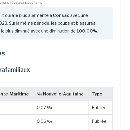
lit qui a le plus augmenté à
Consac
avec une
23. Sur la même période, les coups et blessures
 a le plus diminué avec une diminution de
100,00%
.
es
trafamiliaux
nte-Maritime
‰ Nouvelle-Aquitaine
Type
0,07 ‰
Publiée
0,06 ‰
Publiée