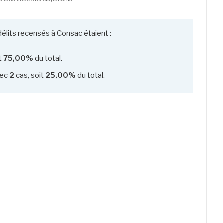
délits recensés à Consac étaient :
it
75,00%
du total.
ec
2
cas, soit
25,00%
du total.