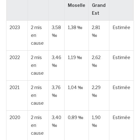
Moselle
Grand
Est
2023
2 mis
3,58
1,38 ‰
2,81
Estimée
en
‰
‰
cause
2022
2 mis
3,46
1,19 ‰
2,62
Estimée
en
‰
‰
cause
2021
2 mis
3,76
1,04 ‰
2,29
Estimée
en
‰
‰
cause
2020
2 mis
3,40
0,89 ‰
1,90
Estimée
en
‰
‰
cause