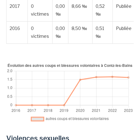
2017
0
0,00
8,66 ‰
0,52
Publiée
victimes
‰
‰
2016
0
0,00
8,50 ‰
0,51
Publiée
victimes
‰
‰
Violences sexuelles