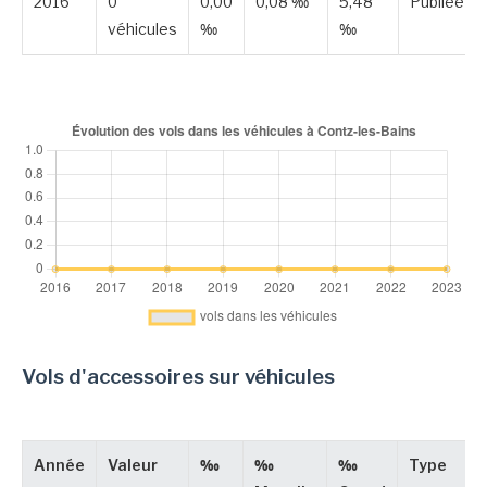
2016
0
0,00
0,08 ‰
5,48
Publiée
véhicules
‰
‰
Vols d'accessoires sur véhicules
Année
Valeur
‰
‰
‰
Type