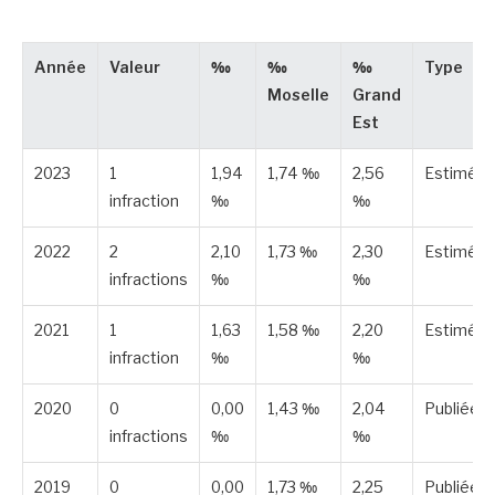
Année
Valeur
‰
‰
‰
Type
Moselle
Grand
Est
2023
1
1,94
1,74 ‰
2,56
Estimée
infraction
‰
‰
2022
2
2,10
1,73 ‰
2,30
Estimée
infractions
‰
‰
2021
1
1,63
1,58 ‰
2,20
Estimée
infraction
‰
‰
2020
0
0,00
1,43 ‰
2,04
Publiée
infractions
‰
‰
2019
0
0,00
1,73 ‰
2,25
Publiée