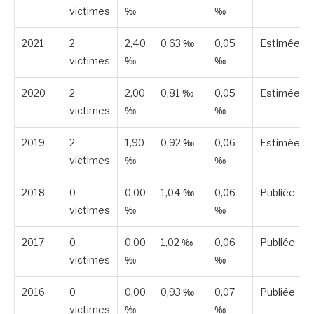
victimes
‰
‰
2021
2
2,40
0,63 ‰
0,05
Estimée
victimes
‰
‰
2020
2
2,00
0,81 ‰
0,05
Estimée
victimes
‰
‰
2019
2
1,90
0,92 ‰
0,06
Estimée
victimes
‰
‰
2018
0
0,00
1,04 ‰
0,06
Publiée
victimes
‰
‰
2017
0
0,00
1,02 ‰
0,06
Publiée
victimes
‰
‰
2016
0
0,00
0,93 ‰
0,07
Publiée
victimes
‰
‰