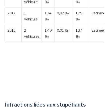
véhicule
‰
‰
2017
1
1,34
0,02 ‰
1,25
Estimée
véhicule
‰
‰
2016
2
1,49
0,01 ‰
1,37
Estimée
véhicules
‰
‰
Infractions liées aux stupéfiants