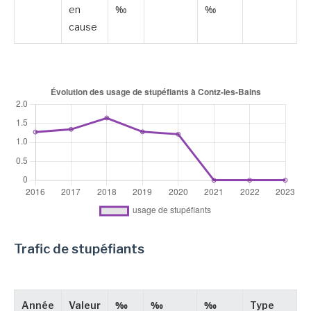
en
‰
‰
cause
Trafic de stupéfiants
Année
Valeur
‰
‰
‰
Type