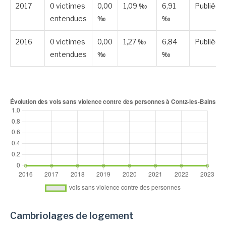
2017
0 victimes
0,00
1,09 ‰
6,91
Publiée
entendues
‰
‰
2016
0 victimes
0,00
1,27 ‰
6,84
Publiée
entendues
‰
‰
Cambriolages de logement