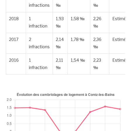
infractions
‰
‰
2018
1
1,93
1,58 ‰
2,26
Estimée
infraction
‰
‰
2017
2
2,14
1,78 ‰
2,36
Estimée
infractions
‰
‰
2016
1
2,11
1,54 ‰
2,23
Estimée
infraction
‰
‰