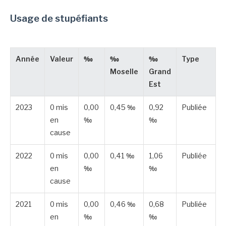
Usage de stupéfiants
Année
Valeur
‰
‰
‰
Type
Moselle
Grand
Est
2023
0 mis
0,00
0,45 ‰
0,92
Publiée
en
‰
‰
cause
2022
0 mis
0,00
0,41 ‰
1,06
Publiée
en
‰
‰
cause
2021
0 mis
0,00
0,46 ‰
0,68
Publiée
en
‰
‰