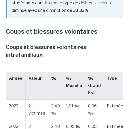
stupéfiants constituent le type de délit qui a le plus
diminué avec une diminution de
33,33%
.
Coups et blessures volontaires
Coups et blessures volontaires
intrafamiliaux
Année
Valeur
‰
‰
‰
Type
Moselle
Grand
Est
2023
2
2,49
1,01 ‰
0,06
Estimée
victimes
‰
‰
2022
2
2,48
0,99 ‰
0,05
Estimée