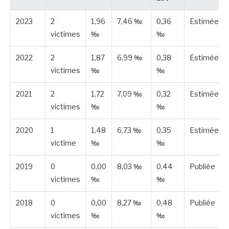
2023
2
1,96
7,46 ‰
0,36
Estimée
victimes
‰
‰
2022
2
1,87
6,99 ‰
0,38
Estimée
victimes
‰
‰
2021
2
1,72
7,09 ‰
0,32
Estimée
victimes
‰
‰
2020
1
1,48
6,73 ‰
0,35
Estimée
victime
‰
‰
2019
0
0,00
8,03 ‰
0,44
Publiée
victimes
‰
‰
2018
0
0,00
8,27 ‰
0,48
Publiée
victimes
‰
‰