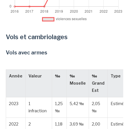
Vols et cambriolages
Vols avec armes
Année
Valeur
‰
‰
‰
Type
Moselle
Grand
Est
2023
1
1,25
5,42 ‰
2,05
Estimée
infraction
‰
‰
2022
2
1,18
3,69 ‰
2,00
Estimée