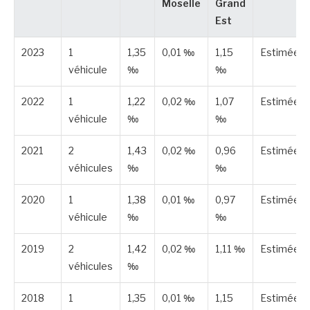
Moselle
Grand
Est
2023
1
1,35
0,01 ‰
1,15
Estimée
véhicule
‰
‰
2022
1
1,22
0,02 ‰
1,07
Estimée
véhicule
‰
‰
2021
2
1,43
0,02 ‰
0,96
Estimée
véhicules
‰
‰
2020
1
1,38
0,01 ‰
0,97
Estimée
véhicule
‰
‰
2019
2
1,42
0,02 ‰
1,11 ‰
Estimée
véhicules
‰
2018
1
1,35
0,01 ‰
1,15
Estimée