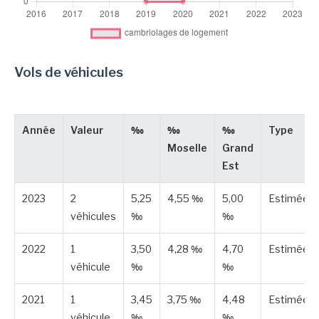
Vols de véhicules
Année
Valeur
‰
‰
‰
Type
Moselle
Grand
Est
2023
2
5,25
4,55 ‰
5,00
Estimée
véhicules
‰
‰
2022
1
3,50
4,28 ‰
4,70
Estimée
véhicule
‰
‰
2021
1
3,45
3,75 ‰
4,48
Estimée
véhicule
‰
‰