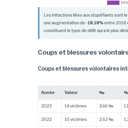
Les infractions liées aux stupéfiants sont le
une augmentation de
-18,18%
entre 2016 e
constituent le type de délit qui a le plus d
Coups et blessures volontair
Coups et blessures volontaires in
Année
Valeur
‰
‰
2023
14 victimes
3,66 ‰
1
2022
10 victimes
2,62 ‰
1