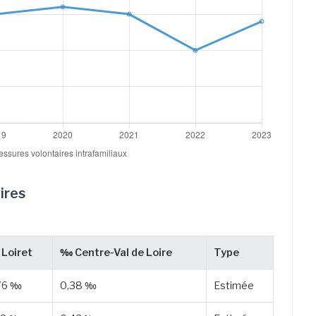
ires
Loiret
‰ Centre-Val de Loire
Type
76 ‰
0,38 ‰
Estimée