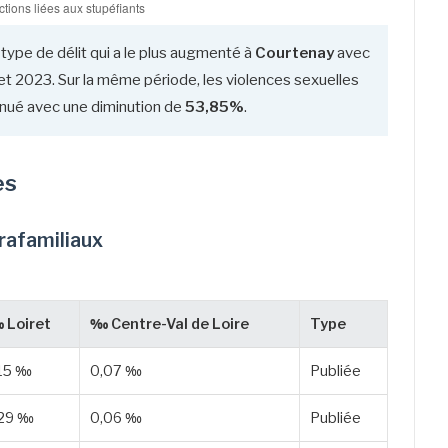
 type de délit qui a le plus augmenté à
Courtenay
avec
t 2023. Sur la même période, les violences sexuelles
iminué avec une diminution de
53,85%
.
es
trafamiliaux
 Loiret
‰ Centre-Val de Loire
Type
,15 ‰
0,07 ‰
Publiée
,29 ‰
0,06 ‰
Publiée