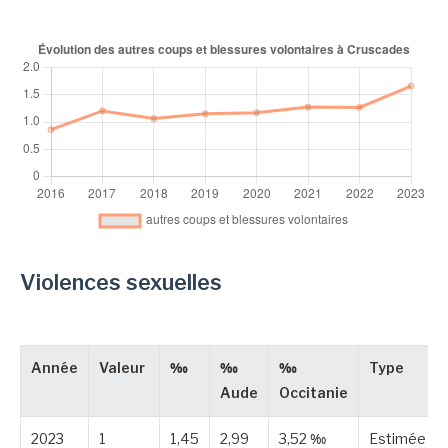
Violences sexuelles
Année
Valeur
‰
‰
‰
Type
Aude
Occitanie
2023
1
1,45
2,99
3,52 ‰
Estimée