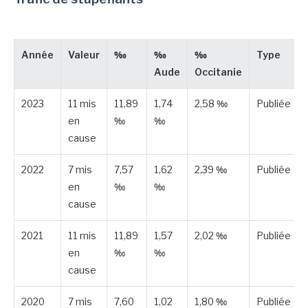
Année
Valeur
‰
‰
‰
Type
Aude
Occitanie
2023
11 mis
11,89
1,74
2,58 ‰
Publiée
en
‰
‰
cause
2022
7 mis
7,57
1,62
2,39 ‰
Publiée
en
‰
‰
cause
2021
11 mis
11,89
1,57
2,02 ‰
Publiée
en
‰
‰
cause
2020
7 mis
7,60
1,02
1,80 ‰
Publiée