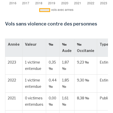
Vols sans violence contre des personnes
Année
Valeur
‰
‰
‰
Type
Aude
Occitanie
2023
1 victime
0,35
1,87
9,23 ‰
Estimé
entendue
‰
‰
2022
1 victime
0,44
1,85
9,30 ‰
Estimé
entendue
‰
‰
2021
0 victimes
0,00
1,61
8,38 ‰
Publiée
entendues
‰
‰