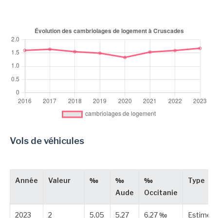
Vols de véhicules
Année
Valeur
‰
‰
‰
Type
Aude
Occitanie
2023
2
5,05
5,27
6,27 ‰
Estimée