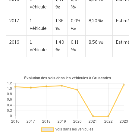
véhicule
‰
‰
2017
1
1,36
0,09
8,20 ‰
Estimée
véhicule
‰
‰
2016
1
1,40
0,11
8,56 ‰
Estimée
véhicule
‰
‰