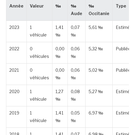
Année
Valeur
‰
‰
‰
Type
Aude
Occitanie
2023
1
1,41
0,07
5,61 ‰
Estimée
véhicule
‰
‰
2022
0
0,00
0,06
5,32 ‰
Publiée
véhicules
‰
‰
2021
0
0,00
0,06
5,02 ‰
Publiée
véhicules
‰
‰
2020
1
1,27
0,08
5,27 ‰
Estimée
véhicule
‰
‰
2019
1
1,41
0,05
6,97 ‰
Estimée
véhicule
‰
‰
2018
1
1,41
0,07
6,98 ‰
Estimée