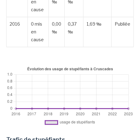
en
‰
‰
cause
2016
0 mis
0,00
0,37
1,69 ‰
Publiée
en
‰
‰
cause
Trafic de stupéfiants