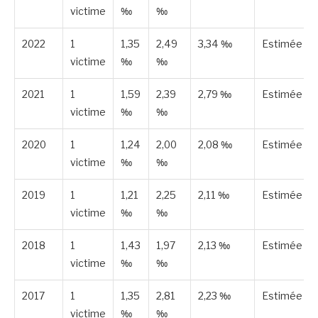
victime
‰
‰
2022
1
1,35
2,49
3,34 ‰
Estimée
victime
‰
‰
2021
1
1,59
2,39
2,79 ‰
Estimée
victime
‰
‰
2020
1
1,24
2,00
2,08 ‰
Estimée
victime
‰
‰
2019
1
1,21
2,25
2,11 ‰
Estimée
victime
‰
‰
2018
1
1,43
1,97
2,13 ‰
Estimée
victime
‰
‰
2017
1
1,35
2,81
2,23 ‰
Estimée
victime
‰
‰