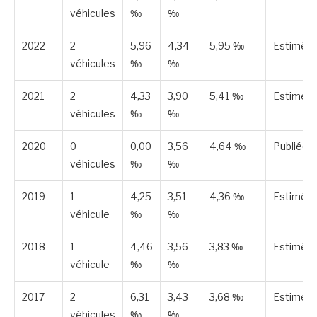
véhicules
‰
‰
2022
2
5,96
4,34
5,95 ‰
Estimée
véhicules
‰
‰
2021
2
4,33
3,90
5,41 ‰
Estimée
véhicules
‰
‰
2020
0
0,00
3,56
4,64 ‰
Publiée
véhicules
‰
‰
2019
1
4,25
3,51
4,36 ‰
Estimée
véhicule
‰
‰
2018
1
4,46
3,56
3,83 ‰
Estimée
véhicule
‰
‰
2017
2
6,31
3,43
3,68 ‰
Estimée
véhicules
‰
‰