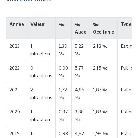
Année
Valeur
‰
‰
‰
Type
Aude
Occitanie
2023
1
1,39
5,22
2,18 ‰
Estimé
infraction
‰
‰
2022
0
0,00
5,77
2,15 ‰
Publiée
infractions
‰
‰
2021
2
1,72
4,85
1,87 ‰
Estimé
infractions
‰
‰
2020
1
0,97
3,88
1,83 ‰
Estimé
infraction
‰
‰
2019
1
0,98
4,92
1,99 ‰
Estimé