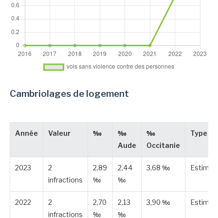
Cambriolages de logement
Année
Valeur
‰
‰
‰
Type
Aude
Occitanie
2023
2
2,89
2,44
3,68 ‰
Estimée
infractions
‰
‰
2022
2
2,70
2,13
3,90 ‰
Estimée
infractions
‰
‰