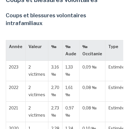
Coups et blessures volontaires
intrafamiliaux
Année
Valeur
‰
‰
‰
Type
Aude
Occitanie
2023
2
3,16
1,33
0,09 ‰
Estimée
victimes
‰
‰
2022
2
2,70
1,61
0,08 ‰
Estimée
victimes
‰
‰
2021
2
2,73
0,97
0,08 ‰
Estimée
victimes
‰
‰
2020
1
2,28
1,24
0,10 ‰
Estimée