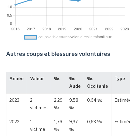
Autres coups et blessures volontaires
Année
Valeur
‰
‰
‰
Type
Aude
Occitanie
2023
2
2,29
9,58
0,64 ‰
Estimée
victimes
‰
‰
2022
1
1,76
9,37
0,63 ‰
Estimée
victime
‰
‰