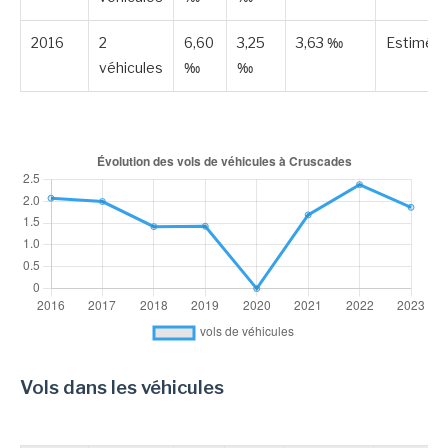
2016
2
6,60
3,25
3,63 ‰
Estimée
véhicules
‰
‰
Vols dans les véhicules