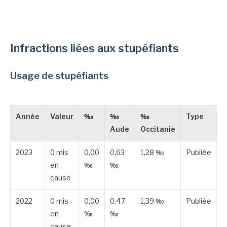
Infractions liées aux stupéfiants
Usage de stupéfiants
Année
Valeur
‰
‰
‰
Type
Aude
Occitanie
2023
0 mis
0,00
0,63
1,28 ‰
Publiée
en
‰
‰
cause
2022
0 mis
0,00
0,47
1,39 ‰
Publiée
en
‰
‰
cause