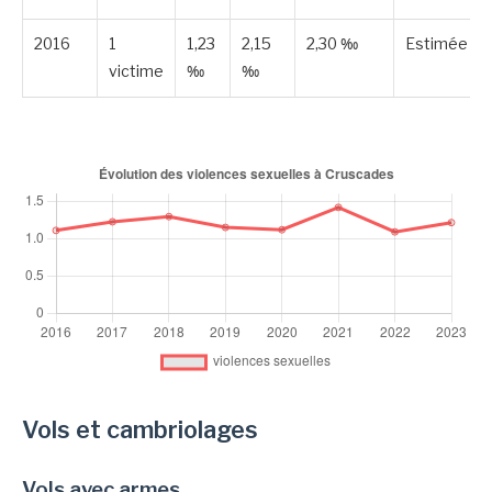
2016
1
1,23
2,15
2,30 ‰
Estimée
victime
‰
‰
Vols et cambriolages
Vols avec armes