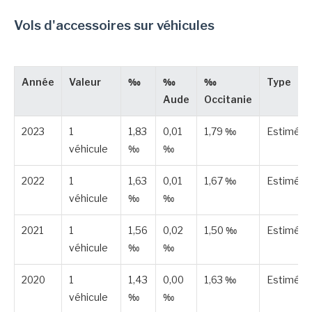
Vols d'accessoires sur véhicules
Année
Valeur
‰
‰
‰
Type
Aude
Occitanie
2023
1
1,83
0,01
1,79 ‰
Estimée
véhicule
‰
‰
2022
1
1,63
0,01
1,67 ‰
Estimée
véhicule
‰
‰
2021
1
1,56
0,02
1,50 ‰
Estimée
véhicule
‰
‰
2020
1
1,43
0,00
1,63 ‰
Estimée
véhicule
‰
‰