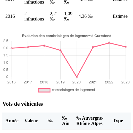
infractions
‰
‰
2
2,21
1,09
2016
4,36 ‰
Estimée
infractions
‰
‰
Vols de véhicules
‰
‰ Auvergne-
Année
Valeur
‰
Type
Ain
Rhône-Alpes