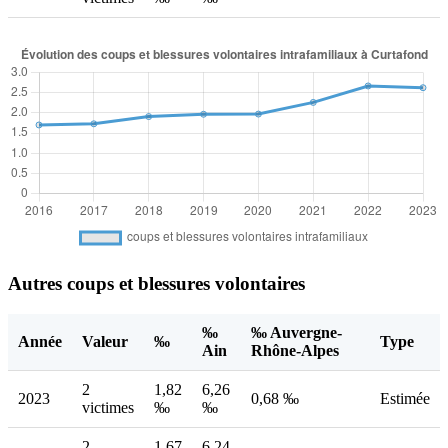
Autres coups et blessures volontaires
‰
‰ Auvergne-
Année
Valeur
‰
Type
Ain
Rhône-Alpes
2
1,82
6,26
2023
0,68 ‰
Estimée
victimes
‰
‰
2
1,67
6,24