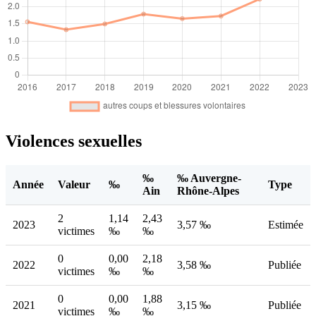
Violences sexuelles
‰
‰ Auvergne-
Année
Valeur
‰
Type
Ain
Rhône-Alpes
2
1,14
2,43
2023
3,57 ‰
Estimée
victimes
‰
‰
0
0,00
2,18
2022
3,58 ‰
Publiée
victimes
‰
‰
0
0,00
1,88
2021
3,15 ‰
Publiée
victimes
‰
‰