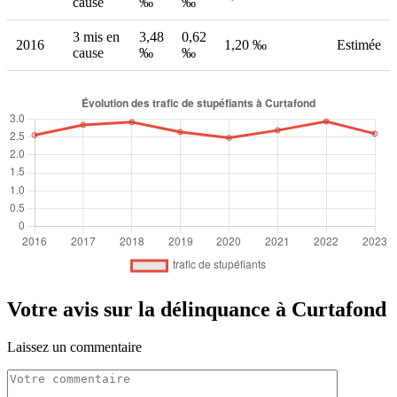
cause
‰
‰
3 mis en
3,48
0,62
2016
1,20 ‰
Estimée
cause
‰
‰
Votre avis sur la délinquance à Curtafond
Laissez un commentaire