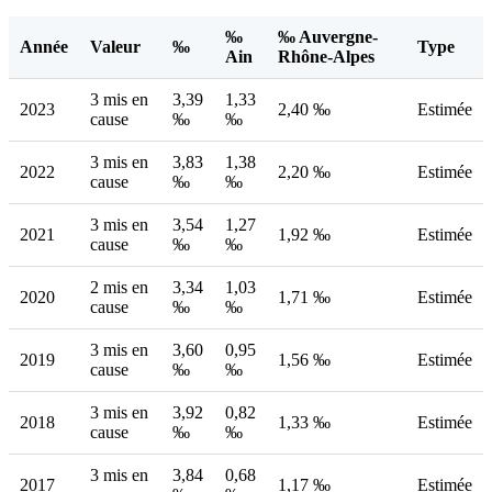
‰
‰ Auvergne-
Année
Valeur
‰
Type
Ain
Rhône-Alpes
3 mis en
3,39
1,33
2023
2,40 ‰
Estimée
cause
‰
‰
3 mis en
3,83
1,38
2022
2,20 ‰
Estimée
cause
‰
‰
3 mis en
3,54
1,27
2021
1,92 ‰
Estimée
cause
‰
‰
2 mis en
3,34
1,03
2020
1,71 ‰
Estimée
cause
‰
‰
3 mis en
3,60
0,95
2019
1,56 ‰
Estimée
cause
‰
‰
3 mis en
3,92
0,82
2018
1,33 ‰
Estimée
cause
‰
‰
3 mis en
3,84
0,68
2017
1,17 ‰
Estimée