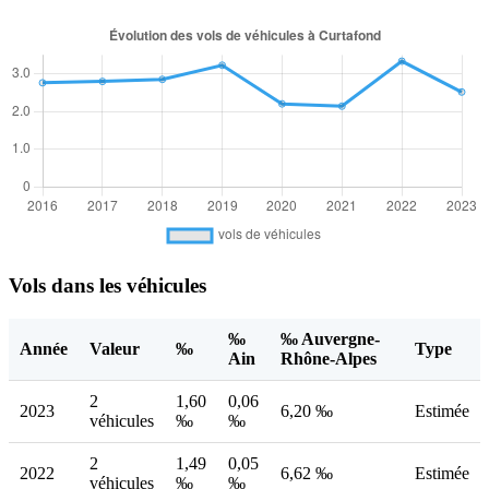
Vols dans les véhicules
‰
‰ Auvergne-
Année
Valeur
‰
Type
Ain
Rhône-Alpes
2
1,60
0,06
2023
6,20 ‰
Estimée
véhicules
‰
‰
2
1,49
0,05
2022
6,62 ‰
Estimée
véhicules
‰
‰