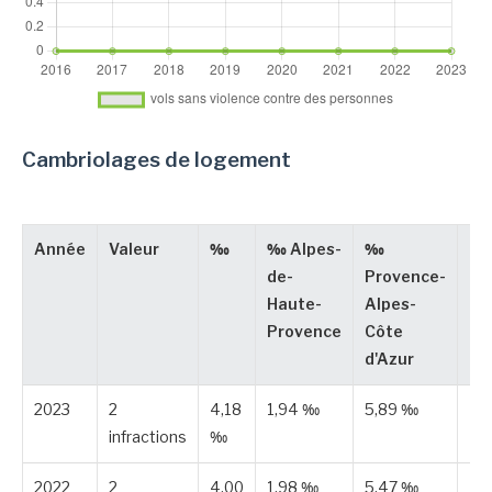
Cambriolages de logement
Année
Valeur
‰
‰ Alpes-
‰
Ty
de-
Provence-
Haute-
Alpes-
Provence
Côte
d'Azur
2023
2
4,18
1,94 ‰
5,89 ‰
Es
infractions
‰
2022
2
4,00
1,98 ‰
5,47 ‰
Es