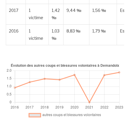
2017
1
1,42
9,44 ‰
1,56 ‰
Esti
victime
‰
2016
1
1,03
8,83 ‰
1,79 ‰
Esti
victime
‰