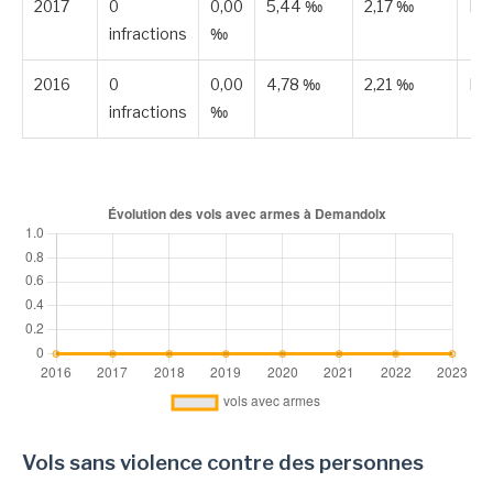
2017
0
0,00
5,44 ‰
2,17 ‰
Pub
infractions
‰
2016
0
0,00
4,78 ‰
2,21 ‰
Pub
infractions
‰
Vols sans violence contre des personnes