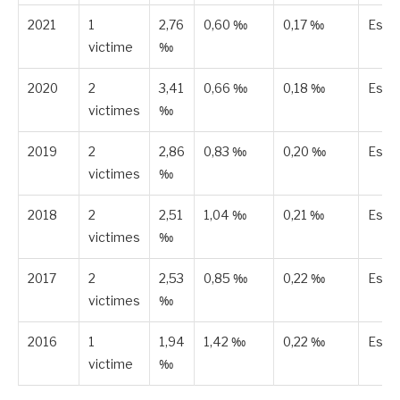
2021
1
2,76
0,60 ‰
0,17 ‰
Esti
victime
‰
2020
2
3,41
0,66 ‰
0,18 ‰
Esti
victimes
‰
2019
2
2,86
0,83 ‰
0,20 ‰
Esti
victimes
‰
2018
2
2,51
1,04 ‰
0,21 ‰
Esti
victimes
‰
2017
2
2,53
0,85 ‰
0,22 ‰
Esti
victimes
‰
2016
1
1,94
1,42 ‰
0,22 ‰
Esti
victime
‰