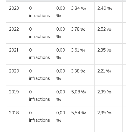
2023
0
0,00
3,84 ‰
2,49 ‰
Pub
infractions
‰
2022
0
0,00
3,78 ‰
2,52 ‰
Pub
infractions
‰
2021
0
0,00
3,61 ‰
2,35 ‰
Pub
infractions
‰
2020
0
0,00
3,38 ‰
2,21 ‰
Pub
infractions
‰
2019
0
0,00
5,08 ‰
2,39 ‰
Pub
infractions
‰
2018
0
0,00
5,54 ‰
2,39 ‰
Pub
infractions
‰