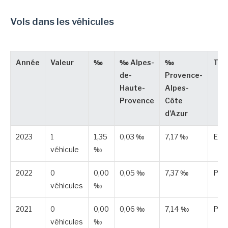
Vols dans les véhicules
Année
Valeur
‰
‰ Alpes-
‰
Typ
de-
Provence-
Haute-
Alpes-
Provence
Côte
d'Azur
2023
1
1,35
0,03 ‰
7,17 ‰
Est
véhicule
‰
2022
0
0,00
0,05 ‰
7,37 ‰
Publ
véhicules
‰
2021
0
0,00
0,06 ‰
7,14 ‰
Publ
véhicules
‰