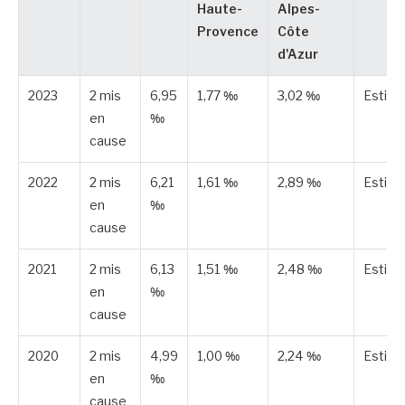
Haute-
Alpes-
Provence
Côte
d'Azur
2023
2 mis
6,95
1,77 ‰
3,02 ‰
Estim
en
‰
cause
2022
2 mis
6,21
1,61 ‰
2,89 ‰
Estim
en
‰
cause
2021
2 mis
6,13
1,51 ‰
2,48 ‰
Estim
en
‰
cause
2020
2 mis
4,99
1,00 ‰
2,24 ‰
Estim
en
‰
cause