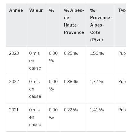
Année
Valeur
‰
‰ Alpes-
‰
Type
de-
Provence-
Haute-
Alpes-
Provence
Côte
d'Azur
2023
0 mis
0,00
0,25 ‰
1,56 ‰
Publié
en
‰
cause
2022
0 mis
0,00
0,38 ‰
1,72 ‰
Publié
en
‰
cause
2021
0 mis
0,00
0,22 ‰
1,41 ‰
Publié
en
‰
cause