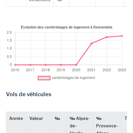
Vols de véhicules
Année
Valeur
‰
‰ Alpes-
‰
Typ
de-
Provence-