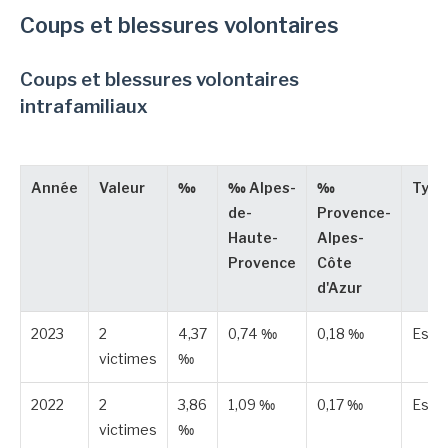
Coups et blessures volontaires
Coups et blessures volontaires
intrafamiliaux
Année
Valeur
‰
‰ Alpes-
‰
Type
de-
Provence-
Haute-
Alpes-
Provence
Côte
d'Azur
2023
2
4,37
0,74 ‰
0,18 ‰
Esti
victimes
‰
2022
2
3,86
1,09 ‰
0,17 ‰
Esti
victimes
‰