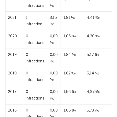
infractions
‰
2021
1
3,15
1,81 ‰
4,41 ‰
Es
infraction
‰
2020
0
0,00
1,86 ‰
4,30 ‰
Pu
infractions
‰
2019
0
0,00
1,84 ‰
5,17 ‰
Pu
infractions
‰
2018
0
0,00
1,62 ‰
5,14 ‰
Pu
infractions
‰
2017
0
0,00
1,56 ‰
4,97 ‰
Pu
infractions
‰
2016
0
0,00
1,66 ‰
5,73 ‰
Pu
infractions
‰