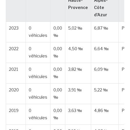
Haute-
Alpes-
Provence
Côte
d'Azur
2023
0
0,00
5,02 ‰
6,87 ‰
Publ
véhicules
‰
2022
0
0,00
4,50 ‰
6,64 ‰
Publ
véhicules
‰
2021
0
0,00
3,82 ‰
6,09 ‰
Publ
véhicules
‰
2020
0
0,00
3,91 ‰
5,22 ‰
Publ
véhicules
‰
2019
0
0,00
3,63 ‰
4,86 ‰
Publ
véhicules
‰