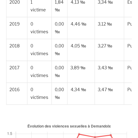
2020
1
1,84
4,13 ‰
3,34 ‰
Esti
victime
‰
2019
0
0,00
4,46 ‰
3,12 ‰
Publ
victimes
‰
2018
0
0,00
4,05 ‰
3,27 ‰
Publ
victimes
‰
2017
0
0,00
3,89 ‰
3,43 ‰
Publ
victimes
‰
2016
0
0,00
4,34 ‰
3,47 ‰
Publ
victimes
‰