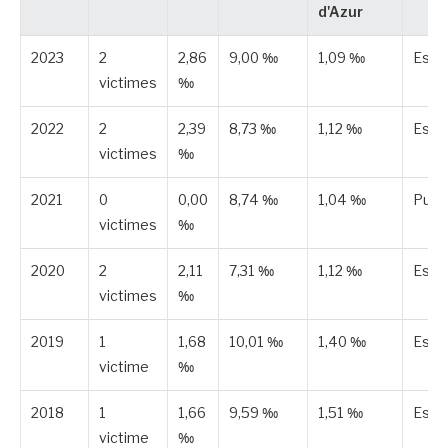
d'Azur
2023
2
2,86
9,00 ‰
1,09 ‰
Esti
victimes
‰
2022
2
2,39
8,73 ‰
1,12 ‰
Esti
victimes
‰
2021
0
0,00
8,74 ‰
1,04 ‰
Publ
victimes
‰
2020
2
2,11
7,31 ‰
1,12 ‰
Esti
victimes
‰
2019
1
1,68
10,01 ‰
1,40 ‰
Esti
victime
‰
2018
1
1,66
9,59 ‰
1,51 ‰
Esti
victime
‰