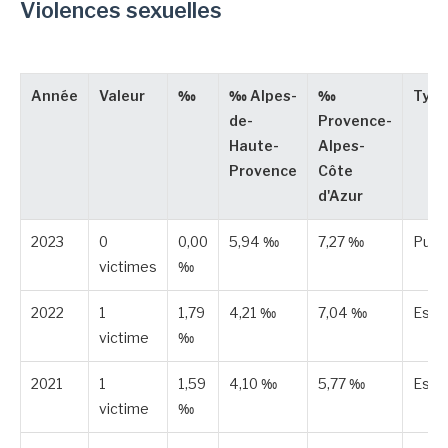
Violences sexuelles
Année
Valeur
‰
‰ Alpes-
‰
Type
de-
Provence-
Haute-
Alpes-
Provence
Côte
d'Azur
2023
0
0,00
5,94 ‰
7,27 ‰
Publ
victimes
‰
2022
1
1,79
4,21 ‰
7,04 ‰
Esti
victime
‰
2021
1
1,59
4,10 ‰
5,77 ‰
Esti
victime
‰