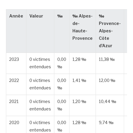
Année
Valeur
‰
‰ Alpes-
‰
Ty
de-
Provence-
Haute-
Alpes-
Provence
Côte
d'Azur
2023
0 victimes
0,00
1,28 ‰
11,38 ‰
Pu
entendues
‰
2022
0 victimes
0,00
1,41 ‰
12,00 ‰
Pu
entendues
‰
2021
0 victimes
0,00
1,20 ‰
10,44 ‰
Pu
entendues
‰
2020
0 victimes
0,00
1,28 ‰
9,74 ‰
Pu
entendues
‰