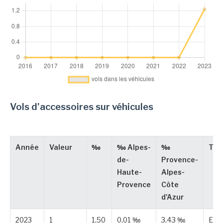
Vols d'accessoires sur véhicules
Année
Valeur
‰
‰ Alpes-
‰
Typ
de-
Provence-
Haute-
Alpes-
Provence
Côte
d'Azur
2023
1
1,50
0,01 ‰
3,43 ‰
Est