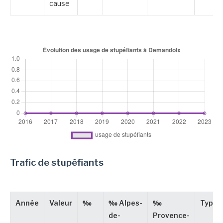
cause
Trafic de stupéfiants
Année
Valeur
‰
‰ Alpes-
‰
Type
de-
Provence-