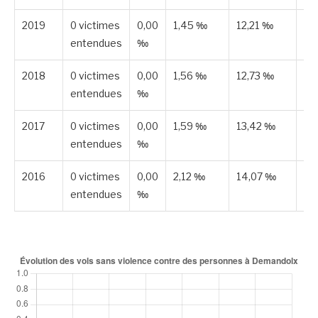
2019
0 victimes
0,00
1,45 ‰
12,21 ‰
Pu
entendues
‰
2018
0 victimes
0,00
1,56 ‰
12,73 ‰
Pu
entendues
‰
2017
0 victimes
0,00
1,59 ‰
13,42 ‰
Pu
entendues
‰
2016
0 victimes
0,00
2,12 ‰
14,07 ‰
Pu
entendues
‰