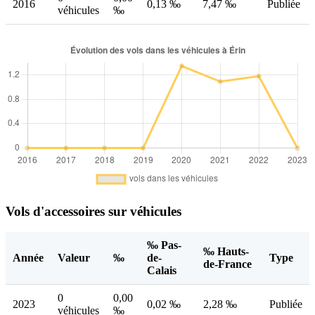
2016
0,13 ‰
7,47 ‰
Publiée
véhicules
‰
Vols d'accessoires sur véhicules
‰ Pas-
‰ Hauts-
Année
Valeur
‰
de-
Type
de-France
Calais
0
0,00
2023
0,02 ‰
2,28 ‰
Publiée
véhicules
‰