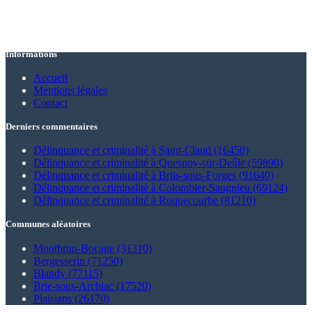
Informations
Accueil
Mentions légales
Contact
Derniers commentaires
Délinquance et criminalité à Saint-Claud (16450)
Délinquance et criminalité à Quesnoy-sur-Deûle (59890)
Délinquance et criminalité à Briis-sous-Forges (91640)
Délinquance et criminalité à Colombier-Saugnieu (69124)
Délinquance et criminalité à Roquecourbe (81210)
Communes aléatoires
Montbrun-Bocage (31310)
Bergesserin (71250)
Blandy (77115)
Brie-sous-Archiac (17520)
Plaisians (26170)