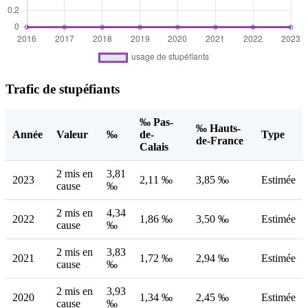
Trafic de stupéfiants
‰ Pas-
‰ Hauts-
Année
Valeur
‰
de-
Type
de-France
Calais
2 mis en
3,81
2023
2,11 ‰
3,85 ‰
Estimée
cause
‰
2 mis en
4,34
2022
1,86 ‰
3,50 ‰
Estimée
cause
‰
2 mis en
3,83
2021
1,72 ‰
2,94 ‰
Estimée
cause
‰
2 mis en
3,93
2020
1,34 ‰
2,45 ‰
Estimée
cause
‰