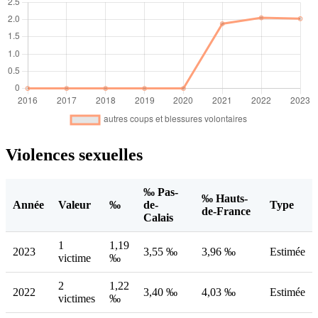
Violences sexuelles
‰ Pas-
‰ Hauts-
Année
Valeur
‰
de-
Type
de-France
Calais
1
1,19
2023
3,55 ‰
3,96 ‰
Estimée
victime
‰
2
1,22
2022
3,40 ‰
4,03 ‰
Estimée
victimes
‰