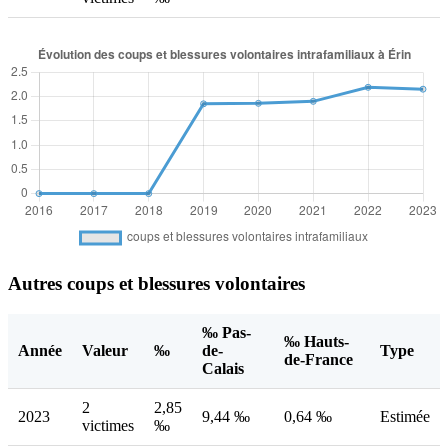
Autres coups et blessures volontaires
‰ Pas-
‰ Hauts-
Année
Valeur
‰
de-
Type
de-France
Calais
2
2,85
2023
9,44 ‰
0,64 ‰
Estimée
victimes
‰