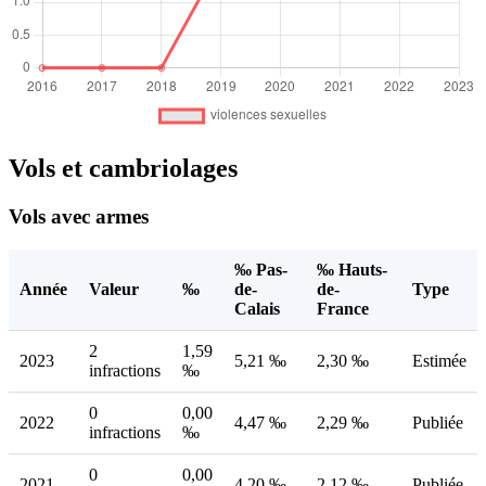
Vols et cambriolages
Vols avec armes
‰ Pas-
‰ Hauts-
Année
Valeur
‰
de-
de-
Type
Calais
France
2
1,59
2023
5,21 ‰
2,30 ‰
Estimée
infractions
‰
0
0,00
2022
4,47 ‰
2,29 ‰
Publiée
infractions
‰
0
0,00
2021
4,20 ‰
2,12 ‰
Publiée