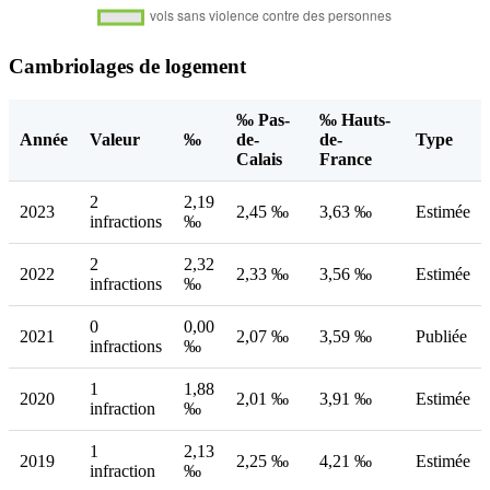
Cambriolages de logement
‰ Pas-
‰ Hauts-
Année
Valeur
‰
de-
de-
Type
Calais
France
2
2,19
2023
2,45 ‰
3,63 ‰
Estimée
infractions
‰
2
2,32
2022
2,33 ‰
3,56 ‰
Estimée
infractions
‰
0
0,00
2021
2,07 ‰
3,59 ‰
Publiée
infractions
‰
1
1,88
2020
2,01 ‰
3,91 ‰
Estimée
infraction
‰
1
2,13
2019
2,25 ‰
4,21 ‰
Estimée
infraction
‰