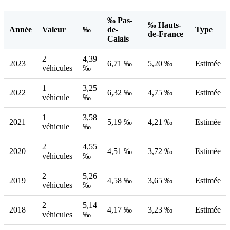
‰ Pas-
‰ Hauts-
Année
Valeur
‰
de-
Type
de-France
Calais
2
4,39
2023
6,71 ‰
5,20 ‰
Estimée
véhicules
‰
1
3,25
2022
6,32 ‰
4,75 ‰
Estimée
véhicule
‰
1
3,58
2021
5,19 ‰
4,21 ‰
Estimée
véhicule
‰
2
4,55
2020
4,51 ‰
3,72 ‰
Estimée
véhicules
‰
2
5,26
2019
4,58 ‰
3,65 ‰
Estimée
véhicules
‰
2
5,14
2018
4,17 ‰
3,23 ‰
Estimée
véhicules
‰