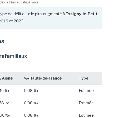
type de délit qui a le plus augmenté à
Essigny-le-Petit
2016 et 2023.
es
trafamiliaux
 Aisne
‰ Hauts-de-France
Type
,46 ‰
0,08 ‰
Estimée
,58 ‰
0,08 ‰
Estimée
,96 ‰
0,08 ‰
Estimée