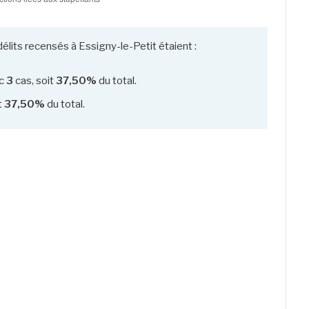
élits recensés à Essigny-le-Petit étaient :
c
3
cas, soit
37,50%
du total.
t
37,50%
du total.