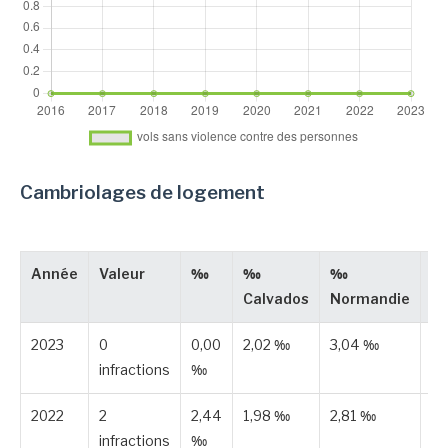
Cambriolages de logement
Année
Valeur
‰
‰
‰
T
Calvados
Normandie
2023
0
0,00
2,02 ‰
3,04 ‰
Pu
infractions
‰
2022
2
2,44
1,98 ‰
2,81 ‰
Es
infractions
‰