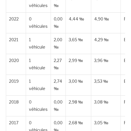
véhicules
‰
2022
0
0,00
4,44 ‰
4,90 ‰
Pub
véhicules
‰
2021
1
2,00
3,65 ‰
4,29 ‰
Est
véhicule
‰
2020
1
2,27
2,99 ‰
3,96 ‰
Est
véhicule
‰
2019
1
2,74
3,00 ‰
3,53 ‰
Est
véhicule
‰
2018
0
0,00
2,98 ‰
3,08 ‰
Pub
véhicules
‰
2017
0
0,00
2,68 ‰
3,05 ‰
Pub
véhicules
‰