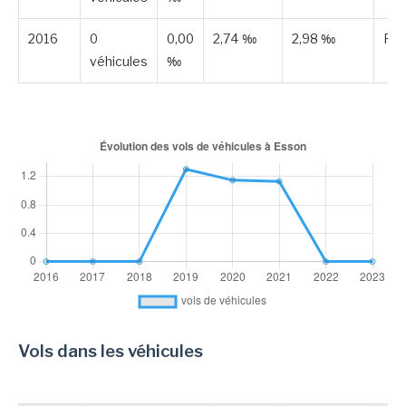
2016
0
0,00
2,74 ‰
2,98 ‰
Pub
véhicules
‰
Vols dans les véhicules