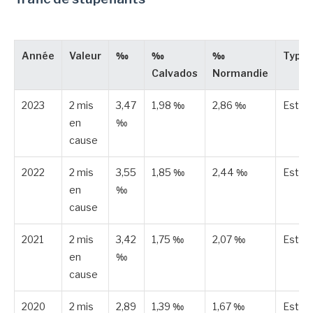
Année
Valeur
‰
‰
‰
Type
Calvados
Normandie
2023
2 mis
3,47
1,98 ‰
2,86 ‰
Estim
en
‰
cause
2022
2 mis
3,55
1,85 ‰
2,44 ‰
Estim
en
‰
cause
2021
2 mis
3,42
1,75 ‰
2,07 ‰
Estim
en
‰
cause
2020
2 mis
2,89
1,39 ‰
1,67 ‰
Estim