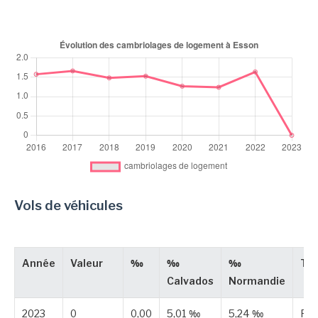
Vols de véhicules
Année
Valeur
‰
‰
‰
Ty
Calvados
Normandie
2023
0
0,00
5,01 ‰
5,24 ‰
Pub