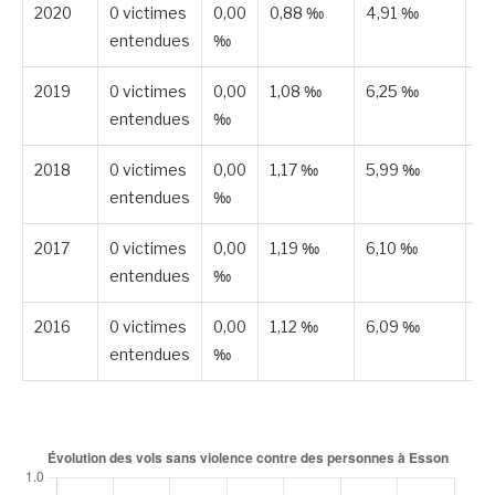
2020
0 victimes
0,00
0,88 ‰
4,91 ‰
Pu
entendues
‰
2019
0 victimes
0,00
1,08 ‰
6,25 ‰
Pu
entendues
‰
2018
0 victimes
0,00
1,17 ‰
5,99 ‰
Pu
entendues
‰
2017
0 victimes
0,00
1,19 ‰
6,10 ‰
Pu
entendues
‰
2016
0 victimes
0,00
1,12 ‰
6,09 ‰
Pu
entendues
‰