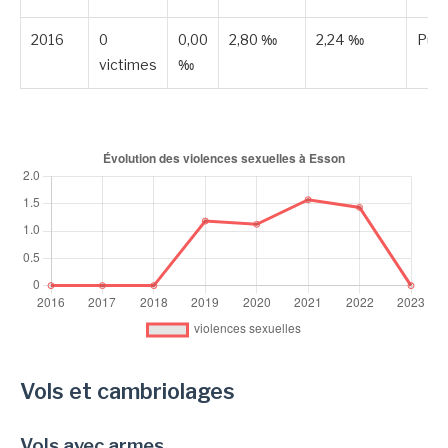
2016
0
0,00
2,80 ‰
2,24 ‰
Publ
victimes
‰
Vols et cambriolages
Vols avec armes