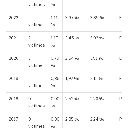
victimes
‰
2022
1
1,11
3,67 ‰
3,85 ‰
Est
victime
‰
2021
2
1,17
3,45 ‰
3,02 ‰
Est
victimes
‰
2020
1
0,79
2,54 ‰
1,91 ‰
Est
victime
‰
2019
1
0,86
1,97 ‰
2,12 ‰
Est
victime
‰
2018
0
0,00
2,53 ‰
2,20 ‰
Publ
victimes
‰
2017
0
0,00
2,85 ‰
2,24 ‰
Publ
victimes
‰