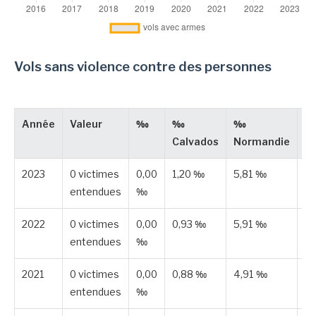
Vols sans violence contre des personnes
Année
Valeur
‰
‰
‰
T
Calvados
Normandie
2023
0 victimes
0,00
1,20 ‰
5,81 ‰
Pu
entendues
‰
2022
0 victimes
0,00
0,93 ‰
5,91 ‰
Pu
entendues
‰
2021
0 victimes
0,00
0,88 ‰
4,91 ‰
Pu
entendues
‰