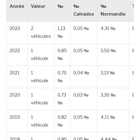
Année
Valeur
‰
‰
‰
Ty
Calvados
Normandie
2023
2
1,13
0,05 ‰
4,31 ‰
Est
véhicules
‰
2022
1
0,85
0,05 ‰
3,50 ‰
Est
véhicule
‰
2021
1
0,70
0,04 ‰
3,13 ‰
Est
véhicule
‰
2020
1
0,73
0,03 ‰
3,36 ‰
Est
véhicule
‰
2019
1
0,82
0,05 ‰
4,11 ‰
Est
véhicule
‰
2018
1
0,85
0,05 ‰
4,44 ‰
Est