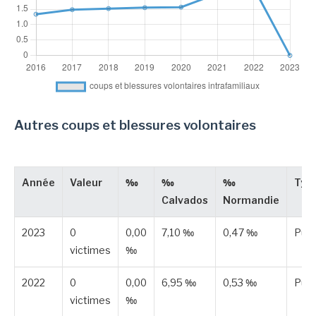
Autres coups et blessures volontaires
Année
Valeur
‰
‰
‰
Typ
Calvados
Normandie
2023
0
0,00
7,10 ‰
0,47 ‰
Publ
victimes
‰
2022
0
0,00
6,95 ‰
0,53 ‰
Publ
victimes
‰