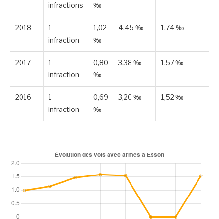
infractions
‰
2018
1
1,02
4,45 ‰
1,74 ‰
Es
infraction
‰
2017
1
0,80
3,38 ‰
1,57 ‰
Es
infraction
‰
2016
1
0,69
3,20 ‰
1,52 ‰
Es
infraction
‰