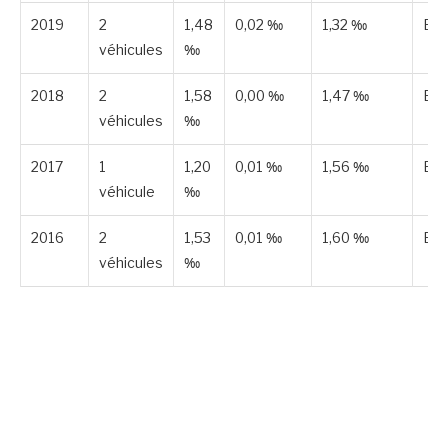
2019
2
1,48
0,02 ‰
1,32 ‰
Est
véhicules
‰
2018
2
1,58
0,00 ‰
1,47 ‰
Est
véhicules
‰
2017
1
1,20
0,01 ‰
1,56 ‰
Est
véhicule
‰
2016
2
1,53
0,01 ‰
1,60 ‰
Est
véhicules
‰