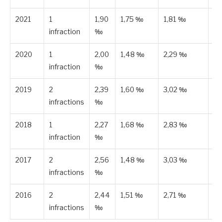
2021
1
1,90
1,75 ‰
1,81 ‰
Es
infraction
‰
2020
1
2,00
1,48 ‰
2,29 ‰
Es
infraction
‰
2019
2
2,39
1,60 ‰
3,02 ‰
Es
infractions
‰
2018
1
2,27
1,68 ‰
2,83 ‰
Es
infraction
‰
2017
2
2,56
1,48 ‰
3,03 ‰
Es
infractions
‰
2016
2
2,44
1,51 ‰
2,71 ‰
Es
infractions
‰