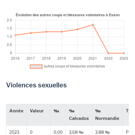
Violences sexuelles
Année
Valeur
‰
‰
‰
Typ
Calvados
Normandie
2023
0
0,00
3,68 ‰
3,88 ‰
Publ