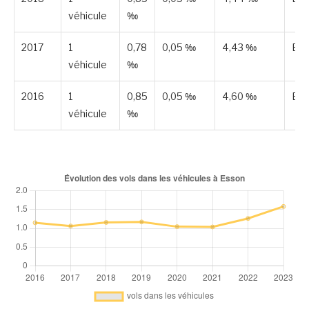
véhicule
‰
2017
1
0,78
0,05 ‰
4,43 ‰
Est
véhicule
‰
2016
1
0,85
0,05 ‰
4,60 ‰
Est
véhicule
‰