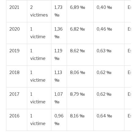
2021
2
1,73
6,89 ‰
0,40 ‰
Est
victimes
‰
2020
1
1,36
6,82 ‰
0,46 ‰
Est
victime
‰
2019
1
1,19
8,62 ‰
0,63 ‰
Est
victime
‰
2018
1
1,13
8,06 ‰
0,62 ‰
Est
victime
‰
2017
1
1,07
8,79 ‰
0,62 ‰
Est
victime
‰
2016
1
0,96
8,16 ‰
0,64 ‰
Est
victime
‰