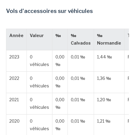
Vols d'accessoires sur véhicules
Année
Valeur
‰
‰
‰
Ty
Calvados
Normandie
2023
0
0,00
0,01 ‰
1,44 ‰
Pub
véhicules
‰
2022
0
0,00
0,01 ‰
1,36 ‰
Pub
véhicules
‰
2021
0
0,00
0,01 ‰
1,20 ‰
Pub
véhicules
‰
2020
0
0,00
0,01 ‰
1,21 ‰
Pub
véhicules
‰