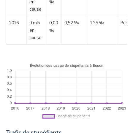
en
‰
cause
2016
0 mis
0,00
0,52 ‰
1,35 ‰
Publié
en
‰
cause
Trafic de stupéfiants