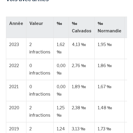
Année
Valeur
‰
‰
‰
Ty
Calvados
Normandie
2023
2
1,62
4,13 ‰
1,95 ‰
Es
infractions
‰
2022
0
0,00
2,76 ‰
1,86 ‰
Pu
infractions
‰
2021
0
0,00
1,89 ‰
1,67 ‰
Pu
infractions
‰
2020
2
1,25
2,38 ‰
1,48 ‰
Es
infractions
‰
2019
2
1,24
3,13 ‰
1,73 ‰
Es