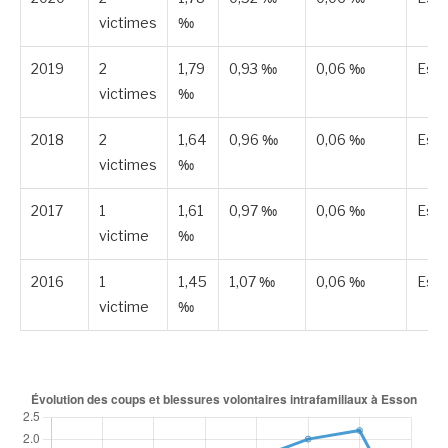
victimes
‰
2019
2
1,79
0,93 ‰
0,06 ‰
Est
victimes
‰
2018
2
1,64
0,96 ‰
0,06 ‰
Est
victimes
‰
2017
1
1,61
0,97 ‰
0,06 ‰
Est
victime
‰
2016
1
1,45
1,07 ‰
0,06 ‰
Est
victime
‰