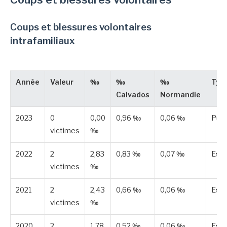
Coups et blessures volontaires
intrafamiliaux
Année
Valeur
‰
‰
‰
Typ
Calvados
Normandie
2023
0
0,00
0,96 ‰
0,06 ‰
Publ
victimes
‰
2022
2
2,83
0,83 ‰
0,07 ‰
Est
victimes
‰
2021
2
2,43
0,66 ‰
0,06 ‰
Est
victimes
‰
2020
2
1,78
0,52 ‰
0,06 ‰
Est