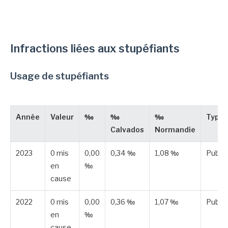
Infractions liées aux stupéfiants
Usage de stupéfiants
Année
Valeur
‰
‰
‰
Type
Calvados
Normandie
2023
0 mis
0,00
0,34 ‰
1,08 ‰
Publié
en
‰
cause
2022
0 mis
0,00
0,36 ‰
1,07 ‰
Publié
en
‰
cause