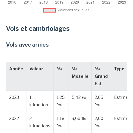
Vols et cambriolages
Vols avec armes
Année
Valeur
‰
‰
‰
Type
Moselle
Grand
Est
2023
1
1,25
5,42 ‰
2,05
Estimée
infraction
‰
‰
2022
2
1,18
3,69 ‰
2,00
Estimée
infractions
‰
‰