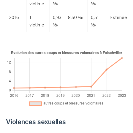
victime
‰
‰
2016
1
0,93
8,50 ‰
0,51
Estimée
victime
‰
‰
Violences sexuelles