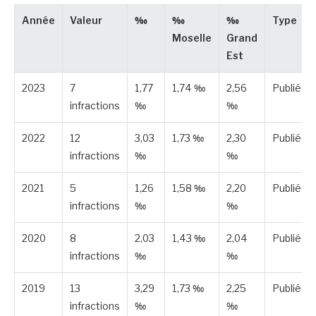
Année
Valeur
‰
‰
‰
Type
Moselle
Grand
Est
2023
7
1,77
1,74 ‰
2,56
Publiée
infractions
‰
‰
2022
12
3,03
1,73 ‰
2,30
Publiée
infractions
‰
‰
2021
5
1,26
1,58 ‰
2,20
Publiée
infractions
‰
‰
2020
8
2,03
1,43 ‰
2,04
Publiée
infractions
‰
‰
2019
13
3,29
1,73 ‰
2,25
Publiée
infractions
‰
‰