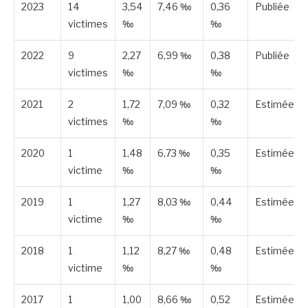
2023
14
3,54
7,46 ‰
0,36
Publiée
victimes
‰
‰
2022
9
2,27
6,99 ‰
0,38
Publiée
victimes
‰
‰
2021
2
1,72
7,09 ‰
0,32
Estimée
victimes
‰
‰
2020
1
1,48
6,73 ‰
0,35
Estimée
victime
‰
‰
2019
1
1,27
8,03 ‰
0,44
Estimée
victime
‰
‰
2018
1
1,12
8,27 ‰
0,48
Estimée
victime
‰
‰
2017
1
1,00
8,66 ‰
0,52
Estimée