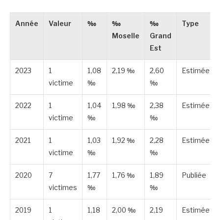
Année
Valeur
‰
‰
‰
Type
Moselle
Grand
Est
2023
1
1,08
2,19 ‰
2,60
Estimée
victime
‰
‰
2022
1
1,04
1,98 ‰
2,38
Estimée
victime
‰
‰
2021
1
1,03
1,92 ‰
2,28
Estimée
victime
‰
‰
2020
7
1,77
1,76 ‰
1,89
Publiée
victimes
‰
‰
2019
1
1,18
2,00 ‰
2,19
Estimée