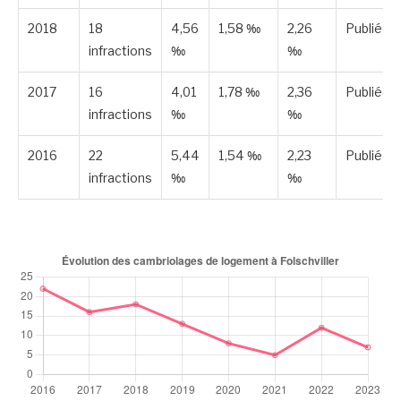
2018
18
4,56
1,58 ‰
2,26
Publiée
infractions
‰
‰
2017
16
4,01
1,78 ‰
2,36
Publiée
infractions
‰
‰
2016
22
5,44
1,54 ‰
2,23
Publiée
infractions
‰
‰