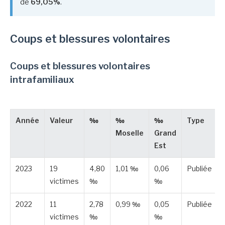
de
69,05%
.
Coups et blessures volontaires
Coups et blessures volontaires
intrafamiliaux
Année
Valeur
‰
‰
‰
Type
Moselle
Grand
Est
2023
19
4,80
1,01 ‰
0,06
Publiée
victimes
‰
‰
2022
11
2,78
0,99 ‰
0,05
Publiée
victimes
‰
‰