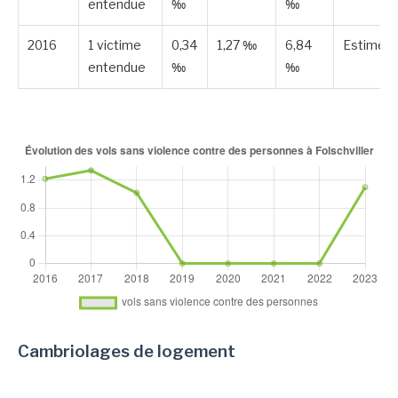
entendue
‰
‰
2016
1 victime
0,34
1,27 ‰
6,84
Estimée
entendue
‰
‰
Cambriolages de logement