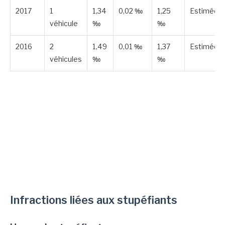
2017
1
1,34
0,02 ‰
1,25
Estimée
véhicule
‰
‰
2016
2
1,49
0,01 ‰
1,37
Estimée
véhicules
‰
‰
Infractions liées aux stupéfiants