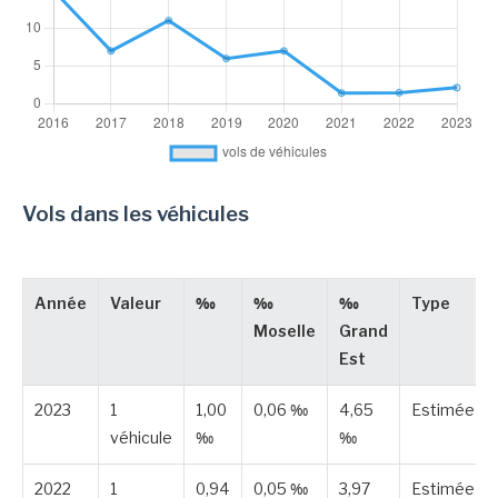
Vols dans les véhicules
Année
Valeur
‰
‰
‰
Type
Moselle
Grand
Est
2023
1
1,00
0,06 ‰
4,65
Estimée
véhicule
‰
‰
2022
1
0,94
0,05 ‰
3,97
Estimée