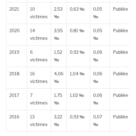
2021
10
2,53
0,63 ‰
0,05
Publiée
victimes
‰
‰
2020
14
3,55
0,81 ‰
0,05
Publiée
victimes
‰
‰
2019
6
1,52
0,92 ‰
0,06
Publiée
victimes
‰
‰
2018
16
4,06
1,04 ‰
0,06
Publiée
victimes
‰
‰
2017
7
1,75
1,02 ‰
0,06
Publiée
victimes
‰
‰
2016
13
3,22
0,93 ‰
0,07
Publiée
victimes
‰
‰