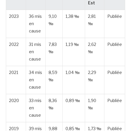
Est
2023
36 mis
9,10
1,38 ‰
2,81
Publiée
en
‰
‰
cause
2022
31 mis
7,83
1,19 ‰
2,62
Publiée
en
‰
‰
cause
2021
34 mis
8,59
1,04 ‰
2,29
Publiée
en
‰
‰
cause
2020
33 mis
8,36
0,89 ‰
1,90
Publiée
en
‰
‰
cause
2019
39 mis
9,88
0,85 ‰
1,73 ‰
Publiée