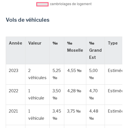
Vols de véhicules
Année
Valeur
‰
‰
‰
Type
Moselle
Grand
Est
2023
2
5,25
4,55 ‰
5,00
Estimée
véhicules
‰
‰
2022
1
3,50
4,28 ‰
4,70
Estimée
véhicule
‰
‰
2021
1
3,45
3,75 ‰
4,48
Estimée
véhicule
‰
‰