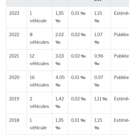
2023
1
1,35
0,01 ‰
1,15
Estimée
véhicule
‰
‰
2022
8
2,02
0,02 ‰
1,07
Publiée
véhicules
‰
‰
2021
12
3,03
0,02 ‰
0,96
Publiée
véhicules
‰
‰
2020
16
4,05
0,01 ‰
0,97
Publiée
véhicules
‰
‰
2019
2
1,42
0,02 ‰
1,11 ‰
Estimée
véhicules
‰
2018
1
1,35
0,01 ‰
1,15
Estimée
véhicule
‰
‰