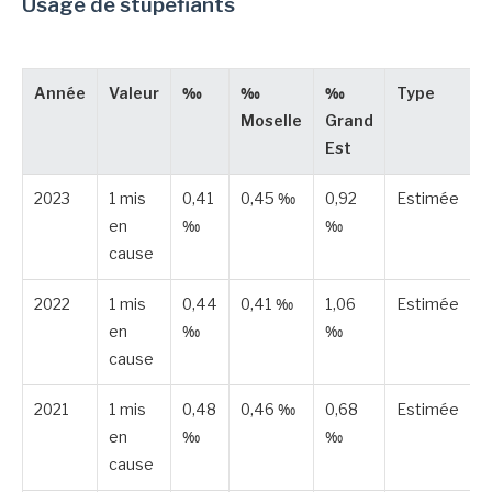
Usage de stupéfiants
Année
Valeur
‰
‰
‰
Type
Moselle
Grand
Est
2023
1 mis
0,41
0,45 ‰
0,92
Estimée
en
‰
‰
cause
2022
1 mis
0,44
0,41 ‰
1,06
Estimée
en
‰
‰
cause
2021
1 mis
0,48
0,46 ‰
0,68
Estimée
en
‰
‰
cause