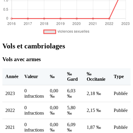
Vols et cambriolages
Vols avec armes
‰
‰
Année
Valeur
‰
Type
Gard
Occitanie
0
0,00
6,03
2023
2,18 ‰
Publiée
infractions
‰
‰
0
0,00
5,80
2022
2,15 ‰
Publiée
infractions
‰
‰
0
0,00
6,09
2021
1,87 ‰
Publiée
infractions
‰
‰