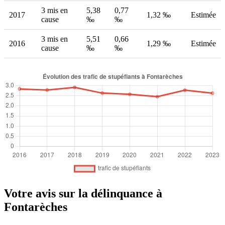
3 mis en
5,38
0,77
2017
1,32 ‰
Estimée
cause
‰
‰
3 mis en
5,51
0,66
2016
1,29 ‰
Estimée
cause
‰
‰
Votre avis sur la délinquance à
Fontarèches