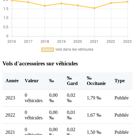
Vols d'accessoires sur véhicules
‰
‰
Année
Valeur
‰
Type
Gard
Occitanie
0
0,00
0,02
2023
1,79 ‰
Publiée
véhicules
‰
‰
0
0,00
0,01
2022
1,67 ‰
Publiée
véhicules
‰
‰
0
0,00
0,02
2021
1,50 ‰
Publiée
véhicules
‰
‰