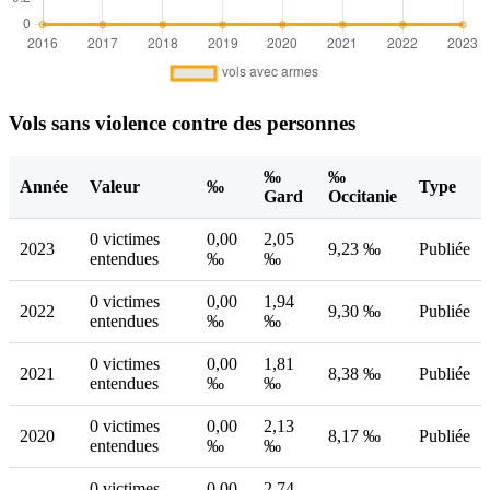
Vols sans violence contre des personnes
‰
‰
Année
Valeur
‰
Type
Gard
Occitanie
0 victimes
0,00
2,05
2023
9,23 ‰
Publiée
entendues
‰
‰
0 victimes
0,00
1,94
2022
9,30 ‰
Publiée
entendues
‰
‰
0 victimes
0,00
1,81
2021
8,38 ‰
Publiée
entendues
‰
‰
0 victimes
0,00
2,13
2020
8,17 ‰
Publiée
entendues
‰
‰
0 victimes
0,00
2,74