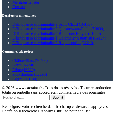
Mentions légales
Contact
Derniers commentaires
Délinquance et criminalité à Saint-Claud (16450)
Délinquance et criminalité à Quesnoy-sur-Deûle (59890)
Délinquance et criminalité à Briis-sous-Forges (91640)
Délinquance et criminalité à Colombier-Saugnieu (69124)
Délinquance et criminalité à Roquecourbe (81210)
Communes aléatoires
Châlonvillars (70400)
Germ (65240)
Édon (16320)
Pouydraguin (32290)
Cogny (18130)
© 2026 www.cacraint.fr - Tous droits réservés - Toute reproduction
totale ou partielle sans accord écrit donnera lieu à des poursuites.
Submit
Renseignez votre recherche dans le champ ci-dessus et appuyez sur
Entrée pour rechercher. Appuyez sur
Esc
pour annuler.