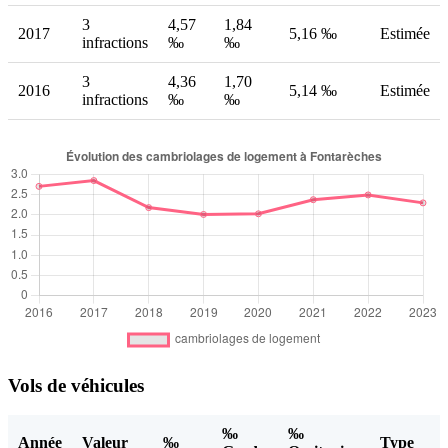
3
4,57
1,84
2017
5,16 ‰
Estimée
infractions
‰
‰
3
4,36
1,70
2016
5,14 ‰
Estimée
infractions
‰
‰
Vols de véhicules
‰
‰
Année
Valeur
‰
Type