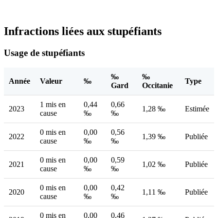
Infractions liées aux stupéfiants
Usage de stupéfiants
‰
‰
Année
Valeur
‰
Type
Gard
Occitanie
1 mis en
0,44
0,66
2023
1,28 ‰
Estimée
cause
‰
‰
0 mis en
0,00
0,56
2022
1,39 ‰
Publiée
cause
‰
‰
0 mis en
0,00
0,59
2021
1,02 ‰
Publiée
cause
‰
‰
0 mis en
0,00
0,42
2020
1,11 ‰
Publiée
cause
‰
‰
0 mis en
0,00
0,46