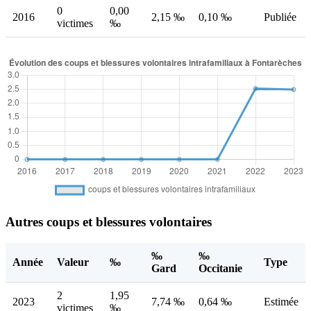
0
0,00
2016
2,15 ‰
0,10 ‰
Publiée
victimes
‰
Autres coups et blessures volontaires
‰
‰
Année
Valeur
‰
Type
Gard
Occitanie
2
1,95
2023
7,74 ‰
0,64 ‰
Estimée
victimes
‰