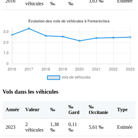
2016
3,63 ‰
Estimée
véhicules
‰
‰
Vols dans les véhicules
‰
‰
Année
Valeur
‰
Type
Gard
Occitanie
2
1,38
0,11
2023
5,61 ‰
Estimée
véhicules
‰
‰